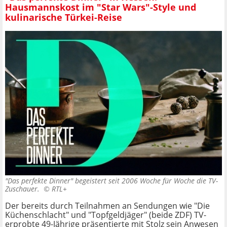
Hausmannskost im "Star Wars"-Style und
kulinarische Türkei-Reise
"Das perfekte Dinner" begeistert seit 2006 Woche für Woche die TV-
Zuschauer. ©
RTL+
Der bereits durch Teilnahmen an Sendungen wie "Die
Küchenschlacht" und "Topfgeldjäger" (beide ZDF) TV-
erprobte 49-Jährige präsentierte mit Stolz sein Anwesen