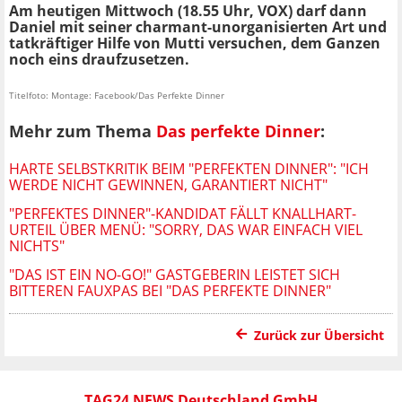
Am heutigen Mittwoch (18.55 Uhr, VOX) darf dann
Daniel mit seiner charmant-unorganisierten Art
und
tatkräftiger Hilfe von Mutti
versuchen, dem Ganzen
noch eins draufzusetzen.
Titelfoto: Montage: Facebook/Das Perfekte Dinner
Mehr zum Thema
Das perfekte Dinner
:
HARTE SELBSTKRITIK BEIM "PERFEKTEN DINNER": "ICH
WERDE NICHT GEWINNEN, GARANTIERT NICHT"
"PERFEKTES DINNER"-KANDIDAT FÄLLT KNALLHART-
URTEIL ÜBER MENÜ: "SORRY, DAS WAR EINFACH VIEL
NICHTS"
"DAS IST EIN NO-GO!" GASTGEBERIN LEISTET SICH
BITTEREN FAUXPAS BEI "DAS PERFEKTE DINNER"
Zurück zur Übersicht
TAG24 NEWS Deutschland GmbH