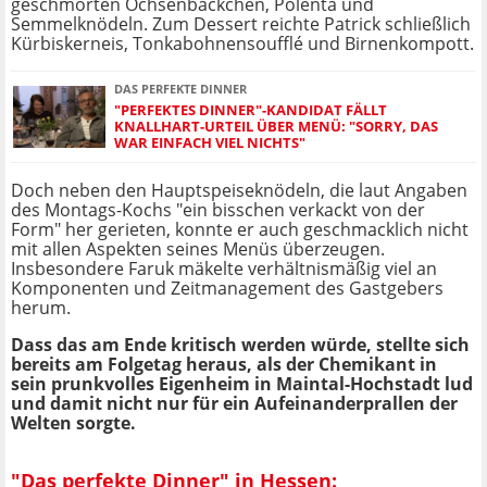
geschmorten Ochsenbäckchen, Polenta und
Semmelknödeln. Zum Dessert reichte Patrick schließlich
Kürbiskerneis, Tonkabohnensoufflé und Birnenkompott.
DAS PERFEKTE DINNER
"PERFEKTES DINNER"-KANDIDAT FÄLLT
KNALLHART-URTEIL ÜBER MENÜ: "SORRY, DAS
WAR EINFACH VIEL NICHTS"
Doch neben den Hauptspeiseknödeln, die laut Angaben
des Montags-Kochs "ein bisschen verkackt von der
Form" her gerieten, konnte er auch geschmacklich nicht
mit allen Aspekten seines Menüs überzeugen.
Insbesondere Faruk mäkelte verhältnismäßig viel an
Komponenten und Zeitmanagement des Gastgebers
herum.
Dass das am Ende kritisch werden würde, stellte sich
bereits am Folgetag heraus, als der Chemikant in
sein prunkvolles Eigenheim in Maintal-Hochstadt lud
und damit nicht nur für ein Aufeinanderprallen der
Welten sorgte.
"Das perfekte Dinner" in Hessen: