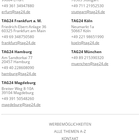
+49 361 34947880
+49 711 21952530
erfurt@tag24.de
stuttgart@tag24.de
TAG24 Frankfurt a. M.
TAG24 Köln
Friedrich-Ebert-Anlage 36
Neumarkt 1a
60325 Frankfurt am Main
50667 Köln
+49 69 348750580
+49 221 98651990
frankfurt@tag24.de
koeln@tag24.de
TAG24 Hamburg
TAG24 München
Am Sandtorkai 77
+49 89 215390320
20457 Hamburg
muenchen@tag24.de
+49 40 228608090
hamburg@tag24.de
TAG24 Magdeburg
Breiter Weg 8-10A
39104 Magdeburg
+49 391 50548260
magdeburg@tag24.de
WERBEMÖGLICHKEITEN
ALLE THEMEN A-Z
KONTAKT