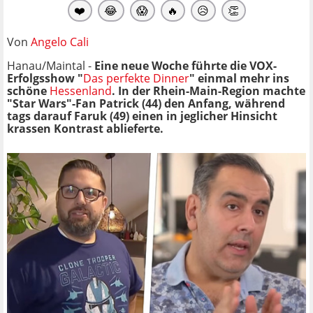
❤️
😂
😱
🔥
😥
👏
Von
Angelo Cali
Hanau/Maintal -
Eine neue Woche führte die VOX-
Erfolgsshow "
Das perfekte Dinner
" einmal mehr ins
schöne
Hessenland
. In der Rhein-Main-Region machte
"Star Wars"-Fan Patrick (44) den Anfang, während
tags darauf Faruk (49) einen in jeglicher Hinsicht
krassen Kontrast ablieferte.