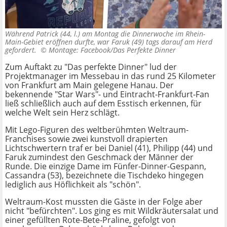
Während Patrick (44, l.) am Montag die Dinnerwoche im Rhein-
Main-Gebiet eröffnen durfte, war Faruk (49) tags darauf am Herd
gefordert. ©
Montage: Facebook/Das Perfekte Dinner
Zum Auftakt zu "Das perfekte Dinner" lud der
Projektmanager im Messebau in das rund 25 Kilometer
von Frankfurt am Main gelegene Hanau. Der
bekennende "Star Wars"- und Eintracht-Frankfurt-Fan
ließ schließlich auch auf dem Esstisch erkennen, für
welche Welt sein Herz schlägt.
Mit Lego-Figuren des weltberühmten Weltraum-
Franchises sowie zwei kunstvoll drapierten
Lichtschwertern traf er bei Daniel (41), Philipp (44) und
Faruk zumindest den Geschmack der Männer der
Runde. Die einzige Dame im Fünfer-Dinner-Gespann,
Cassandra (53), bezeichnete die Tischdeko hingegen
lediglich aus Höflichkeit als "schön".
Weltraum-Kost mussten die Gäste in der Folge aber
nicht "befürchten". Los ging es mit Wildkräutersalat und
einer gefüllten Rote-Bete-Praline, gefolgt von