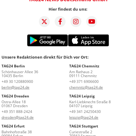
Hier findest du uns:
Unsere Redaktionen direkt für Dich vor Ort:
TAG24 Berlin
TAG24 Chemnitz
Schönhauser Allee 36
Am Rathaus 2
10435 Berlin
09111 Chemnitz
+49 30 120880900
+49 371 6906600
berlin@tag24.de
chemnitz@tag24.de
TAG24 Dresden
TAG24 Leipzig
Ostra-Allee 18
Karl-Liebknecht-Straße 8
01067 Dresden
04107 Leipzig
+49 351 888-2424
+49 341 24250430
dresden@tag24.de
leipzig@tag24.de
TAG24 Erfurt
TAG24 Stuttgart
Bahnhofstraße 38
Curiestraße 2
99084 Erfurt
70563 Stuttgart