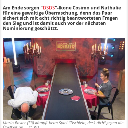
Am Ende sorgen "
DSDS
"-Ikone Cosimo und Nathalie
für eine gewaltige Überraschung, denn das Paar
sichert sich mit acht richtig beantworteten Fragen
den Sieg und ist damit auch vor der nächsten
Nominierung geschützt.
Mario Basler (53) kämpft beim Spiel "Tischlein, deck dich" gegen die
Übelkeit an... ©
RTL