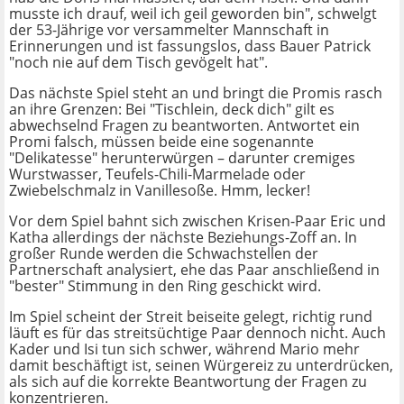
musste ich drauf, weil ich geil geworden bin", schwelgt
der 53-Jährige vor versammelter Mannschaft in
Erinnerungen und ist fassungslos, dass Bauer Patrick
"noch nie auf dem Tisch gevögelt hat".
Das nächste Spiel steht an und bringt die Promis rasch
an ihre Grenzen: Bei "Tischlein, deck dich" gilt es
abwechselnd Fragen zu beantworten. Antwortet ein
Promi falsch, müssen beide eine sogenannte
"Delikatesse" herunterwürgen – darunter cremiges
Wurstwasser, Teufels-Chili-Marmelade oder
Zwiebelschmalz in Vanillesoße. Hmm, lecker!
Vor dem Spiel bahnt sich zwischen Krisen-Paar Eric und
Katha allerdings der nächste Beziehungs-Zoff an. In
großer Runde werden die Schwachstellen der
Partnerschaft analysiert, ehe das Paar anschließend in
"bester" Stimmung in den Ring geschickt wird.
Im Spiel scheint der Streit beiseite gelegt, richtig rund
läuft es für das streitsüchtige Paar dennoch nicht. Auch
Kader und Isi tun sich schwer, während Mario mehr
damit beschäftigt ist, seinen Würgereiz zu unterdrücken,
als sich auf die korrekte Beantwortung der Fragen zu
konzentrieren.