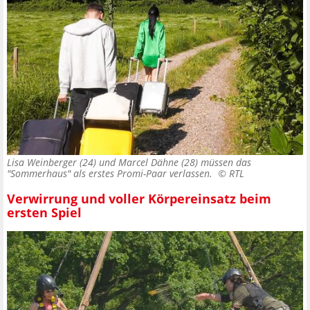
Lisa Weinberger (24) und Marcel Dähne (28) müssen das
"Sommerhaus" als erstes Promi-Paar verlassen. ©
RTL
Verwirrung und voller Körpereinsatz beim
ersten Spiel