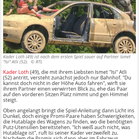
Kader Loth (49) ist nach dem ersten Spiel sauer auf Partner Ismet
"Isi" Atli (52). ©
RTL
Kader Loth
(49), die mit ihrem Liebsten Ismet "Isi" Atli
(52) antritt, versteht zunächst jedoch nur Bahnhof. "Du
kannst doch nicht in der Höhe Auto fahren", wirft sie
ihrem Partner einen verwirrten Blick zu, ehe das Paar
auf den vorderen Sitzen Platz nimmt und gen Himmel
steigt.
Oben angelangt bringt die Spiel-Anleitung dann Licht ins
Dunkel, doch einige Promi-Paare haben Schwierigkeiten,
die Hutablage des Wagens zu finden, wo die benötigten
Putz-Utensilien bereitstehen. "Ich weiß auch nicht, was
Hutablage ist", ruft Isi seiner Kader verzweifelt zu.
Nachdem die Promis sich dann aber im Fahrzeug