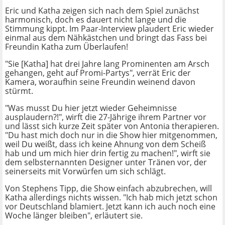
Eric und Katha zeigen sich nach dem Spiel zunächst
harmonisch, doch es dauert nicht lange und die
Stimmung kippt. Im Paar-Interview plaudert Eric wieder
einmal aus dem Nähkästchen und bringt das Fass bei
Freundin Katha zum Überlaufen!
"Sie [Katha] hat drei Jahre lang Prominenten am Arsch
gehangen, geht auf Promi-Partys", verrät Eric der
Kamera, woraufhin seine Freundin weinend davon
stürmt.
"Was musst Du hier jetzt wieder Geheimnisse
ausplaudern?!", wirft die 27-Jährige ihrem Partner vor
und lässt sich kurze Zeit später von Antonia therapieren.
"Du hast mich doch nur in die Show hier mitgenommen,
weil Du weißt, dass ich keine Ahnung von dem Scheiß
hab und um mich hier drin fertig zu machen!", wirft sie
dem selbsternannten Designer unter Tränen vor, der
seinerseits mit Vorwürfen um sich schlägt.
Von Stephens Tipp, die Show einfach abzubrechen, will
Katha allerdings nichts wissen. "Ich hab mich jetzt schon
vor Deutschland blamiert. Jetzt kann ich auch noch eine
Woche länger bleiben", erläutert sie.