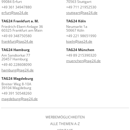
99084 Erfurt
70563 Stuttgart
+49 361 34947880
+49 711 21952530
erfurt@tag24.de
stuttgart@tag24.de
TAG24 Frankfurt a. M.
TAG24 Köln
Friedrich-Ebert-Anlage 36
Neumarkt 1a
60325 Frankfurt am Main
50667 Köln
+49 69 348750580
+49 221 98651990
frankfurt@tag24.de
koeln@tag24.de
TAG24 Hamburg
TAG24 München
Am Sandtorkai 77
+49 89 215390320
20457 Hamburg
muenchen@tag24.de
+49 40 228608090
hamburg@tag24.de
TAG24 Magdeburg
Breiter Weg 8-10A
39104 Magdeburg
+49 391 50548260
magdeburg@tag24.de
WERBEMÖGLICHKEITEN
ALLE THEMEN A-Z