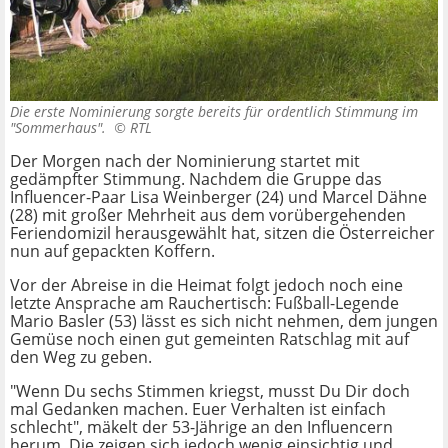
Die erste Nominierung sorgte bereits für ordentlich Stimmung im
"Sommerhaus". ©
RTL
Der Morgen nach der Nominierung startet mit
gedämpfter Stimmung. Nachdem die Gruppe das
Influencer-Paar Lisa Weinberger (24) und Marcel Dähne
(28) mit großer Mehrheit aus dem vorübergehenden
Feriendomizil herausgewählt hat, sitzen die Österreicher
nun auf gepackten Koffern.
Vor der Abreise in die Heimat folgt jedoch noch eine
letzte Ansprache am Rauchertisch: Fußball-Legende
Mario Basler (53) lässt es sich nicht nehmen, dem jungen
Gemüse noch einen gut gemeinten Ratschlag mit auf
den Weg zu geben.
"Wenn Du sechs Stimmen kriegst, musst Du Dir doch
mal Gedanken machen. Euer Verhalten ist einfach
schlecht", mäkelt der 53-Jährige an den Influencern
herum. Die zeigen sich jedoch wenig einsichtig und