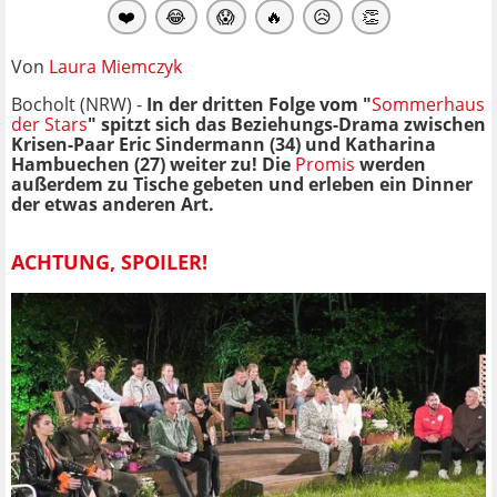
❤️
😂
😱
🔥
😥
👏
Von
Laura Miemczyk
Bocholt (NRW) -
In der dritten Folge vom "
Sommerhaus
der Stars
" spitzt sich das Beziehungs-Drama zwischen
Krisen-Paar Eric Sindermann (34) und Katharina
Hambuechen (27) weiter zu! Die
Promis
werden
außerdem zu Tische gebeten und erleben ein Dinner
der etwas anderen Art.
ACHTUNG, SPOILER!