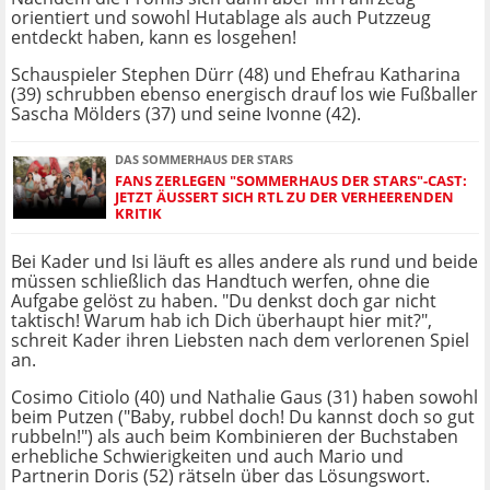
orientiert und sowohl Hutablage als auch Putzzeug
entdeckt haben, kann es losgehen!
Schauspieler Stephen Dürr (48) und Ehefrau Katharina
(39) schrubben ebenso energisch drauf los wie Fußballer
Sascha Mölders (37) und seine Ivonne (42).
DAS SOMMERHAUS DER STARS
FANS ZERLEGEN "SOMMERHAUS DER STARS"-CAST:
JETZT ÄUSSERT SICH RTL ZU DER VERHEERENDEN K
RITIK
Bei Kader und Isi läuft es alles andere als rund und beide
müssen schließlich das Handtuch werfen, ohne die
Aufgabe gelöst zu haben. "Du denkst doch gar nicht
taktisch! Warum hab ich Dich überhaupt hier mit?",
schreit Kader ihren Liebsten nach dem verlorenen Spiel
an.
Cosimo Citiolo (40) und Nathalie Gaus (31) haben sowohl
beim Putzen ("Baby, rubbel doch! Du kannst doch so gut
rubbeln!") als auch beim Kombinieren der Buchstaben
erhebliche Schwierigkeiten und auch Mario und
Partnerin Doris (52) rätseln über das Lösungswort.