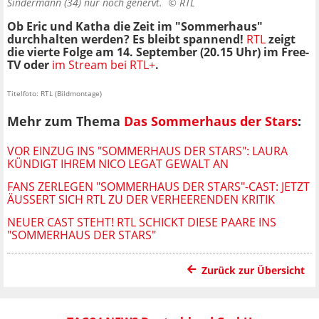
Sindermann (34) nur noch genervt. ©
RTL
Ob Eric und Katha die Zeit im "Sommerhaus"
durchhalten werden? Es bleibt spannend!
RTL
zeigt
die vierte Folge am 14. September (20.15 Uhr) im Free-
TV oder
im Stream bei RTL+
.
Titelfoto: RTL (Bildmontage)
Mehr zum Thema
Das Sommerhaus der Stars
:
VOR EINZUG INS "SOMMERHAUS DER STARS": LAURA
KÜNDIGT IHREM NICO LEGAT GEWALT AN
FANS ZERLEGEN "SOMMERHAUS DER STARS"-CAST: JETZT
ÄUSSERT SICH RTL ZU DER VERHEERENDEN KRITIK
NEUER CAST STEHT! RTL SCHICKT DIESE PAARE INS
"SOMMERHAUS DER STARS"
Zurück zur Übersicht