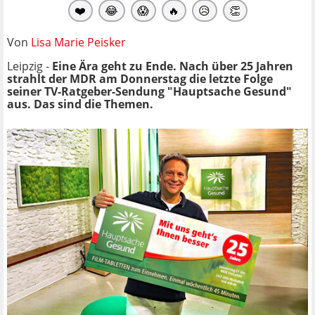
❤️
😂
😱
🔥
😥
👏
Von
Lisa Marie Peisker
Leipzig -
Eine Ära geht zu Ende.
Nach über 25 Jahren
strahlt der MDR am Donnerstag die letzte Folge
seiner TV-Ratgeber-Sendung "Hauptsache Gesund"
aus. Das sind die Themen.