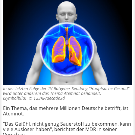
In der letzten Folge der TV-Ratgeber-Sendung "Hauptsache Gesund"
wird unter anderem das Thema Atemnot behandelt.
(Symbolbild) ©
123RF/decade3d
Ein Thema, das mehrere Millionen Deutsche betrifft, ist
Atemnot.
"Das Gefühl, nicht genug Sauerstoff zu bekommen, kann
viele Auslöser haben", berichtet der MDR in seiner
Vorschau.