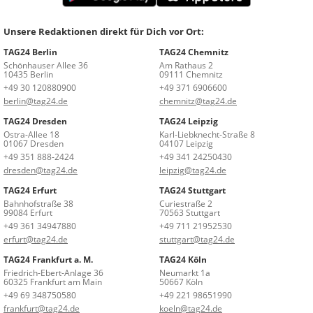
Unsere Redaktionen direkt für Dich vor Ort:
TAG24 Berlin
TAG24 Chemnitz
Schönhauser Allee 36
Am Rathaus 2
10435 Berlin
09111 Chemnitz
+49 30 120880900
+49 371 6906600
berlin@tag24.de
chemnitz@tag24.de
TAG24 Dresden
TAG24 Leipzig
Ostra-Allee 18
Karl-Liebknecht-Straße 8
01067 Dresden
04107 Leipzig
+49 351 888-2424
+49 341 24250430
dresden@tag24.de
leipzig@tag24.de
TAG24 Erfurt
TAG24 Stuttgart
Bahnhofstraße 38
Curiestraße 2
99084 Erfurt
70563 Stuttgart
+49 361 34947880
+49 711 21952530
erfurt@tag24.de
stuttgart@tag24.de
TAG24 Frankfurt a. M.
TAG24 Köln
Friedrich-Ebert-Anlage 36
Neumarkt 1a
60325 Frankfurt am Main
50667 Köln
+49 69 348750580
+49 221 98651990
frankfurt@tag24.de
koeln@tag24.de