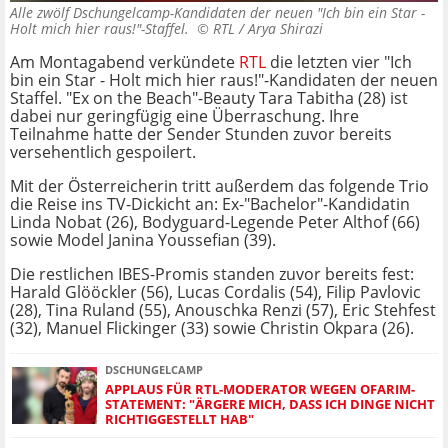
Alle zwölf Dschungelcamp-Kandidaten der neuen "Ich bin ein Star -
Holt mich hier raus!"-Staffel. ©
RTL / Arya Shirazi
Am Montagabend verkündete
RTL
die letzten vier "Ich
bin ein Star - Holt mich hier raus!"-Kandidaten der neuen
Staffel. "Ex on the Beach"-Beauty Tara Tabitha (28) ist
dabei nur geringfügig eine Überraschung. Ihre
Teilnahme hatte der Sender Stunden zuvor bereits
versehentlich gespoilert.
Mit der Österreicherin tritt außerdem das folgende Trio
die Reise ins TV-Dickicht an: Ex-"Bachelor"-Kandidatin
Linda Nobat (26), Bodyguard-Legende Peter Althof (66)
sowie Model Janina Youssefian (39).
Die restlichen IBES-Promis standen zuvor bereits fest:
Harald Glööckler (56), Lucas Cordalis (54), Filip Pavlovic
(28), Tina Ruland (55), Anouschka Renzi (57), Eric Stehfest
(32), Manuel Flickinger (33) sowie Christin Okpara (26).
DSCHUNGELCAMP
APPLAUS FÜR RTL-MODERATOR WEGEN OFARIM-
STATEMENT: "ÄRGERE MICH, DASS ICH DINGE NICHT
RICHTIGGESTELLT HAB"