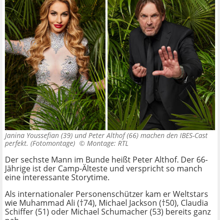
Janina Youssefian (39) und Peter Althof (66) machen den IBES-Cast
perfekt. (Fotomontage) ©
Montage: RTL
Der sechste Mann im Bunde heißt Peter Althof. Der 66-
Jährige ist der Camp-Älteste und verspricht so manch
eine interessante Storytime.
Als internationaler Personenschützer kam er Weltstars
wie Muhammad Ali (†74), Michael Jackson (†50), Claudia
Schiffer (51) oder Michael Schumacher (53) bereits ganz