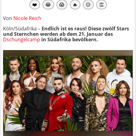
❤️
😂
😱
🔥
😥
👏
Von
Nicole Reich
Köln/Südafrika –
Endlich ist es raus! Diese zwölf Stars
und Sternchen werden ab dem 21. Januar das
Dschungelcamp
in Südafrika bevölkern.