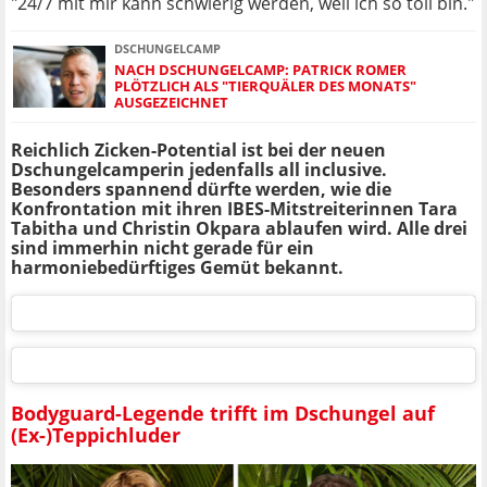
"24/7 mit mir kann schwierig werden, weil ich so toll bin."
DSCHUNGELCAMP
NACH DSCHUNGELCAMP: PATRICK ROMER
PLÖTZLICH ALS "TIERQUÄLER DES MONATS"
AUSGEZEICHNET
Reichlich Zicken-Potential ist bei der neuen
Dschungelcamperin jedenfalls all inclusive.
Besonders spannend dürfte werden, wie die
Konfrontation mit ihren IBES-Mitstreiterinnen Tara
Tabitha und Christin Okpara ablaufen wird. Alle drei
sind immerhin nicht gerade für ein
harmoniebedürftiges Gemüt bekannt.
Bodyguard-Legende trifft im Dschungel auf
(Ex-)Teppichluder