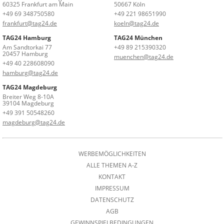
60325 Frankfurt am Main
50667 Köln
+49 69 348750580
+49 221 98651990
frankfurt@tag24.de
koeln@tag24.de
TAG24 Hamburg
TAG24 München
Am Sandtorkai 77
+49 89 215390320
20457 Hamburg
muenchen@tag24.de
+49 40 228608090
hamburg@tag24.de
TAG24 Magdeburg
Breiter Weg 8-10A
39104 Magdeburg
+49 391 50548260
magdeburg@tag24.de
WERBEMÖGLICHKEITEN
ALLE THEMEN A-Z
KONTAKT
IMPRESSUM
DATENSCHUTZ
AGB
GEWINNSPIELBEDINGUNGEN