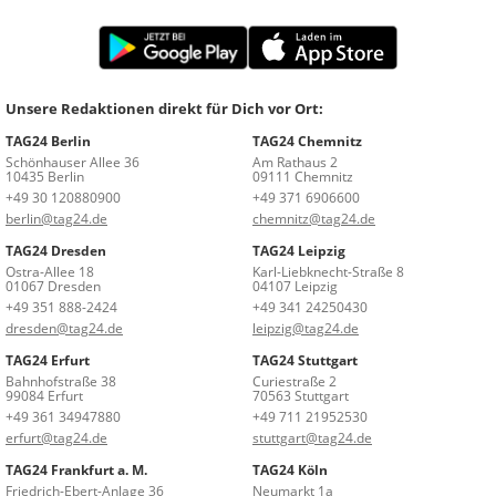
Unsere Redaktionen direkt für Dich vor Ort:
TAG24 Berlin
TAG24 Chemnitz
Schönhauser Allee 36
Am Rathaus 2
10435 Berlin
09111 Chemnitz
+49 30 120880900
+49 371 6906600
berlin@tag24.de
chemnitz@tag24.de
TAG24 Dresden
TAG24 Leipzig
Ostra-Allee 18
Karl-Liebknecht-Straße 8
01067 Dresden
04107 Leipzig
+49 351 888-2424
+49 341 24250430
dresden@tag24.de
leipzig@tag24.de
TAG24 Erfurt
TAG24 Stuttgart
Bahnhofstraße 38
Curiestraße 2
99084 Erfurt
70563 Stuttgart
+49 361 34947880
+49 711 21952530
erfurt@tag24.de
stuttgart@tag24.de
TAG24 Frankfurt a. M.
TAG24 Köln
Friedrich-Ebert-Anlage 36
Neumarkt 1a