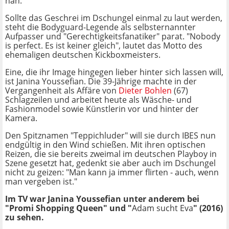
nah.
Sollte das Geschrei im Dschungel einmal zu laut werden,
steht die Bodyguard-Legende als selbsternannter
Aufpasser und "Gerechtigkeitsfanatiker" parat. "Nobody
is perfect. Es ist keiner gleich", lautet das Motto des
ehemaligen deutschen Kickboxmeisters.
Eine, die ihr Image hingegen lieber hinter sich lassen will,
ist Janina Youssefian. Die 39-Jährige machte in der
Vergangenheit als Affäre von
Dieter Bohlen
(67)
Schlagzeilen und arbeitet heute als Wäsche- und
Fashionmodel sowie Künstlerin vor und hinter der
Kamera.
Den Spitznamen "Teppichluder" will sie durch IBES nun
endgültig in den Wind schießen. Mit ihren optischen
Reizen, die sie bereits zweimal im deutschen Playboy in
Szene gesetzt hat, gedenkt sie aber auch im Dschungel
nicht zu geizen: "Man kann ja immer flirten - auch, wenn
man vergeben ist."
Im TV war Janina Youssefian unter anderem bei
"Promi Shopping Queen" und "
Adam sucht Eva
" (2016)
zu sehen.