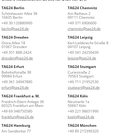
TAG24 Berlin
TAG24 Chemnitz
Schönhauser Allee 36
Am Rathaus 2
10435 Berlin
09111 Chemnitz
+49 30 120880900
+49 371 6906600
berlin@tag24.de
chemnitz@tag24.de
TAG24 Dresden
TAG24 Leipzig
Ostra-Allee 18
Karl-Liebknecht-Straße 8
01067 Dresden
04107 Leipzig
+49 351 888-2424
+49 341 24250430
dresden@tag24.de
leipzig@tag24.de
TAG24 Erfurt
TAG24 Stuttgart
Bahnhofstraße 38
Curiestraße 2
99084 Erfurt
70563 Stuttgart
+49 361 34947880
+49 711 21952530
erfurt@tag24.de
stuttgart@tag24.de
TAG24 Frankfurt a. M.
TAG24 Köln
Friedrich-Ebert-Anlage 36
Neumarkt 1a
60325 Frankfurt am Main
50667 Köln
+49 69 348750580
+49 221 98651990
frankfurt@tag24.de
koeln@tag24.de
TAG24 Hamburg
TAG24 München
Am Sandtorkai 77
+49 89 215390320