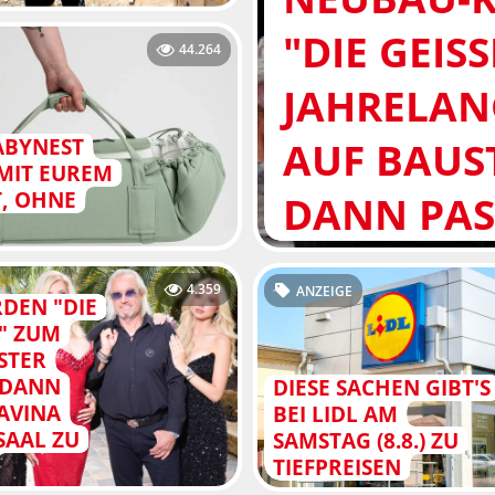
"DIE GEISS
44.264
JAHRELAN
AUF BAUS
ABYNEST
MIT EUREM
T, OHNE
DANN PASS
4.359
ANZEIGE
DEN "DIE
S" ZUM
STER
 DANN
DIESE SACHEN GIBT'S
AVINA
BEI LIDL AM
SAAL ZU
SAMSTAG (8.8.) ZU
TIEFPREISEN