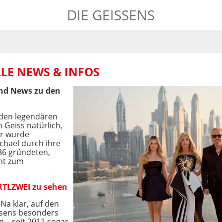
DIE GEISSENS
LLE NEWS & INFOS
und News zu den
 den legendären
Geiss natürlich,
er wurde
hael durch ihre
986 gründeten,
nt zum
 RTLZWEI zu sehen
Na klar, auf den
ssens besonders
 – seit 2011 sogar