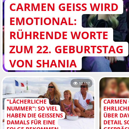
CARMEN GEISS WIRD
EMOTIONAL:
RÜHRENDE WORTE
ZUM 22. GEBURTSTAG
VON SHANIA
12.117
"LÄCHERLICHE
CARMEN G
NUMMER": SO VIEL
EHRLICH
HABEN DIE GEISSENS
ÜBER DAV
DAMALS FÜR EINE
DETAIL S