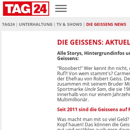
TAG24
UNTERHALTUNG
TV & SHOWS
DIE GEISSENS NEWS
DIE GEISSENS: AKTUE
Alle Storys, Hintergrundinfos 
Geissens:
"Rooobert!" Wer kennt ihn nicht,
Ruf?! Von wem stammt's? Carmen 
der Ehefrau von Robert Geiss. D
zusammen mit seinem Bruder Mic
Sportmarke
Uncle Sam
, die sie 1
innerhalb von nur einem Jahrzeh
Multimillionär.
Seit 2011 sind die Geissens auf
Was macht man mit so viel Geld? 
Kopf hauen! Das können die Gei
gut und erzählen auch gern davon