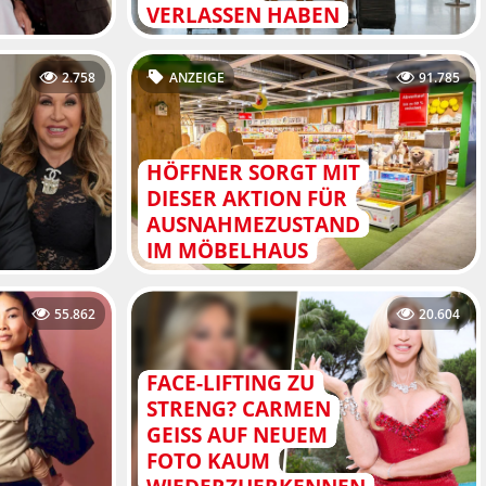
VERLASSEN HABEN
2.758
ANZEIGE
91.785
HÖFFNER SORGT MIT
DIESER AKTION FÜR
AUSNAHMEZUSTAND
IM MÖBELHAUS
55.862
20.604
FACE-LIFTING ZU
STRENG? CARMEN
GEISS AUF NEUEM
FOTO KAUM