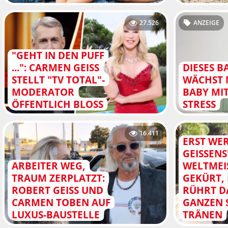
27.526
ANZEIGE
"GEHT IN DEN PUFF
...": CARMEN GEISS
DIESES B
STELLT "TV TOTAL"-
WÄCHST 
MODERATOR
BABY MI
ÖFFENTLICH BLOSS
STRESS
16.411
ERST WER
GEISSEN
ARBEITER WEG,
WELTMEI
TRAUM ZERPLATZT:
GEKÜRT,
ROBERT GEISS UND
RÜHRT D
CARMEN TOBEN AUF
GANZEN 
LUXUS-BAUSTELLE
TRÄNEN