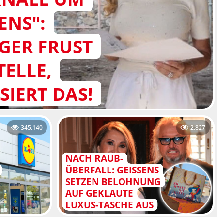
ENS":
GER FRUST
TELLE,
IERT DAS!
345.140
2.827
NACH RAUB-
ÜBERFALL: GEISSENS
SETZEN BELOHNUNG
AUF GEKLAUTE
LUXUS-TASCHE AUS