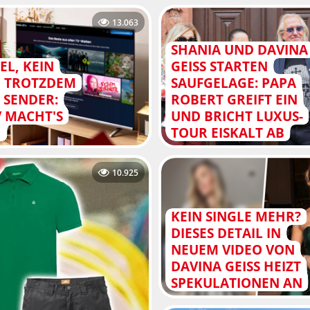
13.063
SHANIA UND DAVINA
EL, KEIN
GEISS STARTEN
, TROTZDEM
SAUFGELAGE: PAPA
 SENDER:
ROBERT GREIFT EIN
V MACHT'S
UND BRICHT LUXUS-
H
TOUR EISKALT AB
10.925
KEIN SINGLE MEHR?
DIESES DETAIL IN
NEUEM VIDEO VON
DAVINA GEISS HEIZT
SPEKULATIONEN AN