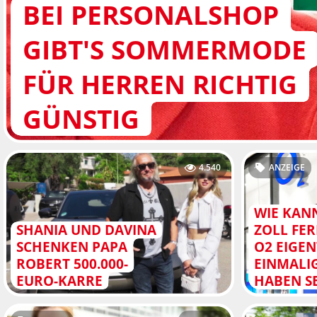
BEI PERSONALSHOP
GIBT'S SOMMERMODE
FÜR HERREN RICHTIG
GÜNSTIG
4.540
ANZEIGE
WIE KANN
SHANIA UND DAVINA
ZOLL FER
SCHENKEN PAPA
O2 EIGEN
ROBERT 500.000-
EINMALIG
EURO-KARRE
HABEN S