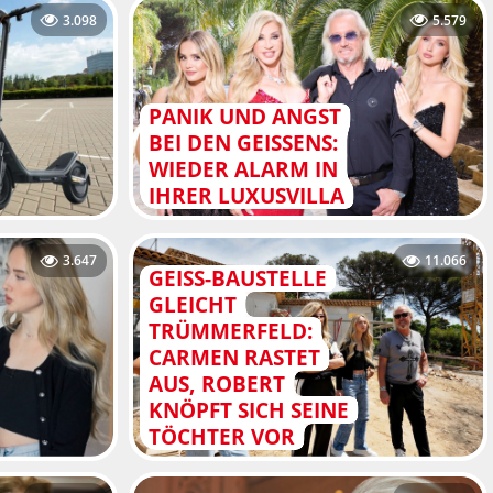
3.098
5.579
PANIK UND ANGST
BEI DEN GEISSENS:
WIEDER ALARM IN
IHRER LUXUSVILLA
3.647
11.066
GEISS-BAUSTELLE
GLEICHT
TRÜMMERFELD:
CARMEN RASTET
AUS, ROBERT
KNÖPFT SICH SEINE
TÖCHTER VOR