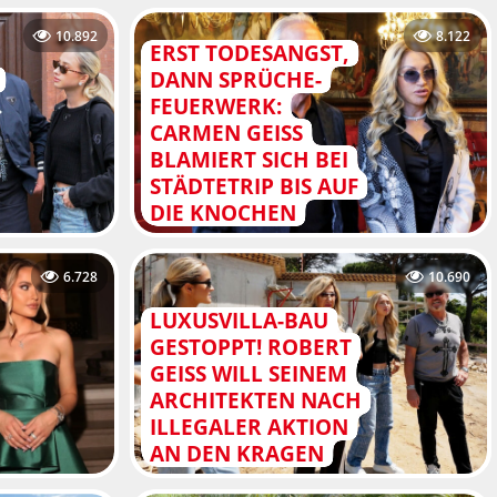
10.892
8.122
ERST TODESANGST,
DANN SPRÜCHE-
FEUERWERK:
CARMEN GEISS
BLAMIERT SICH BEI
STÄDTETRIP BIS AUF
DIE KNOCHEN
6.728
10.690
LUXUSVILLA-BAU
GESTOPPT! ROBERT
GEISS WILL SEINEM
ARCHITEKTEN NACH
ILLEGALER AKTION
AN DEN KRAGEN