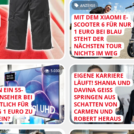
ANZEIGE
MIT DEM XIAOMI E-
SCOOTER 6 FÜR NUR
1 EURO BEI BLAU
STEHT DER
NÄCHSTEN TOUR
NICHTS IM WEG
5.030
EIGENE KARRIERE
LÄUFT! SHANIA UND
 EIN 55-
DAVINA GEISS
NSEHER BEI
SPRINGEN AUS
TLICH FÜR
SCHATTEN VON
 1 EURO ZU
CARMEN UND
EIN?
ROBERT HERAUS