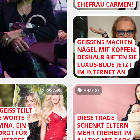
EHEFRAU CARMEN!
GEISSENS MACHEN
NÄGEL MIT KÖPFEN:
DESHALB BIETEN SIE
LUXUS-BUDE JETZT
IM INTERNET AN
7.499
ANZEIGE
EISS TEILT
E WORTE
DIESE TRAGE
INA, EIN
SCHENKT ELTERN
ORGT FÜR
MEHR FREIHEIT IM