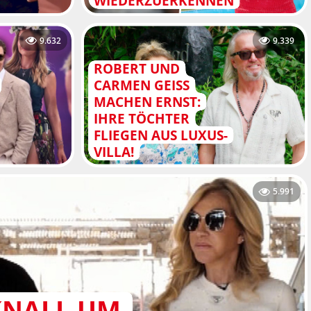
WIEDERZUERKENNEN
9.632
9.339
ROBERT UND
CARMEN GEISS
MACHEN ERNST:
IHRE TÖCHTER
FLIEGEN AUS LUXUS-
VILLA!
5.991
KNALL UM