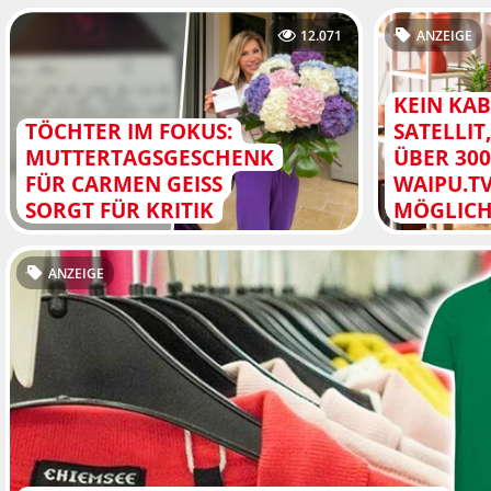
12.071
ANZEIGE
KEIN KAB
TÖCHTER IM FOKUS:
SATELLIT
MUTTERTAGSGESCHENK
ÜBER 300
FÜR CARMEN GEISS
WAIPU.T
SORGT FÜR KRITIK
MÖGLIC
ANZEIGE