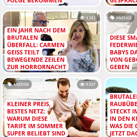
FOLGE BEKOMMEN
GESPRÄC
4.383
ANZEIGE
EIN JAHR NACH DEM
BRUTALEN
DIESE S
ÜBERFALL: CARMEN
FEDERWI
GEISS TEILT
BABYS D
BEWEGENDE ZEILEN
VON GEB
ZUR HORRORNACHT
GEBEN
ANZEIGE
9.527
BRUTALE
KLEINER PREIS,
RAUBÜBE
BESTES NETZ:
STECKT 
WARUM DIESE
IN DEN 
TARIFE IM SOMMER
WAS DIE 
SUPER BELIEBT SIND
JETZT D