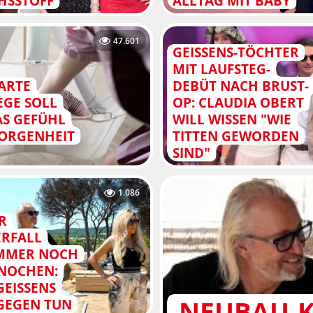
HSSTOFF
ALLTAG MIT BABY
47.601
GEISSENS-TÖCHTER
MIT LAUFSTEG-
MARTE
DEBÜT NACH BRUST-
EGE SOLL
OP: CLAUDIA OBERT
AS GEFÜHL
WILL WISSEN "WIE
ORGENHEIT
TITTEN GEWORDEN
SIND"
1.086
R
RFALL
IMMER NOCH
KNOCHEN:
GEISSENS
NEUBAU-
AGEGEN TUN