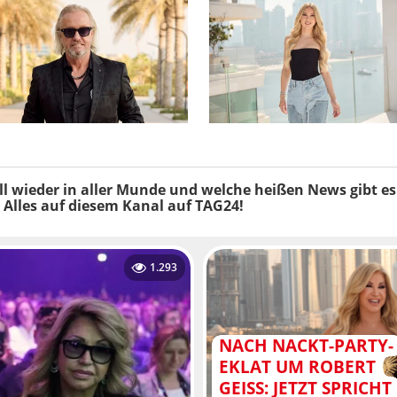
l wieder in aller Munde und welche heißen News gibt e
 Alles auf diesem Kanal auf TAG24!
1.293
NACH NACKT-PARTY-
EKLAT UM ROBERT
GEISS: JETZT SPRICHT