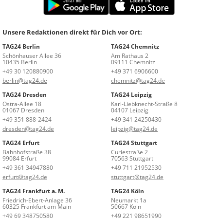
Unsere Redaktionen direkt für Dich vor Ort:
TAG24 Berlin
TAG24 Chemnitz
Schönhauser Allee 36
Am Rathaus 2
10435 Berlin
09111 Chemnitz
+49 30 120880900
+49 371 6906600
berlin@tag24.de
chemnitz@tag24.de
TAG24 Dresden
TAG24 Leipzig
Ostra-Allee 18
Karl-Liebknecht-Straße 8
01067 Dresden
04107 Leipzig
+49 351 888-2424
+49 341 24250430
dresden@tag24.de
leipzig@tag24.de
TAG24 Erfurt
TAG24 Stuttgart
Bahnhofstraße 38
Curiestraße 2
99084 Erfurt
70563 Stuttgart
+49 361 34947880
+49 711 21952530
erfurt@tag24.de
stuttgart@tag24.de
TAG24 Frankfurt a. M.
TAG24 Köln
Friedrich-Ebert-Anlage 36
Neumarkt 1a
60325 Frankfurt am Main
50667 Köln
+49 69 348750580
+49 221 98651990