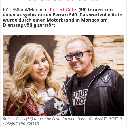
Köln/Miami/Monaco -
Robert Geiss
(56) trauert um
einen ausgebrannten Ferrari F40. Das wertvolle Auto
wurde durch einen Motorbrand in Monaco am
Dienstag völlig zerstört.
Robert Geiss (56) und seine Frau Carmen Geiss. ©
obs/RTL II/RTL II
/ Magdalena Possert