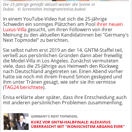
Die 25-Jährige genießt aktuell wieder die Sonne in
Dubai. ©
Screenshot Instagram/enisa.bukvic
In einem YouTube-Video hat sich die 25-jährige
Schwedin ein sonniges Plätzchen am Pool
ihrer neuen
Luxus-Villa
gesucht, um ihren Followern von ihrer
Meinung zu den aktuellen Kandidatinnen bei "Germany's
Next Topmodel" zu berichten.
Sie selbst nahm erst 2019 an der 14. GNTM-Staffel teil,
verließ aus persönlichen Gründen dann aber freiwillig
die Model-Villa in Los Angeles. Zunächst vermuteten
viele, dass die 25-Jährige aus Heimweh den Rückweg
nach Deutschland angetreten sei. Einen Abend vorher
hatte sie noch mit ihrem Freund Simon geskyped und
ihm unter Tränen gesagt, wie sehr sie ihn vermisse
(
TAG24 berichtete
).
Enisa erklärte aber später, dass ihre Entscheidung auch
mit anderen persönlichen Problemen zusammenhing.
GERMANY'S NEXT TOPMODEL
KURZ VOR GNTM-HALBFINALE: ALEXAVIUS
ÜBERRASCHT MIT "IKONISCHSTEM ABGANG EVER"