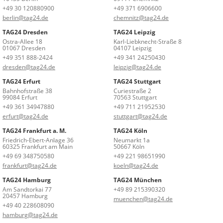
+49 30 120880900
+49 371 6906600
berlin@tag24.de
chemnitz@tag24.de
TAG24 Dresden
TAG24 Leipzig
Ostra-Allee 18
Karl-Liebknecht-Straße 8
01067 Dresden
04107 Leipzig
+49 351 888-2424
+49 341 24250430
dresden@tag24.de
leipzig@tag24.de
TAG24 Erfurt
TAG24 Stuttgart
Bahnhofstraße 38
Curiestraße 2
99084 Erfurt
70563 Stuttgart
+49 361 34947880
+49 711 21952530
erfurt@tag24.de
stuttgart@tag24.de
TAG24 Frankfurt a. M.
TAG24 Köln
Friedrich-Ebert-Anlage 36
Neumarkt 1a
60325 Frankfurt am Main
50667 Köln
+49 69 348750580
+49 221 98651990
frankfurt@tag24.de
koeln@tag24.de
TAG24 Hamburg
TAG24 München
Am Sandtorkai 77
+49 89 215390320
20457 Hamburg
muenchen@tag24.de
+49 40 228608090
hamburg@tag24.de