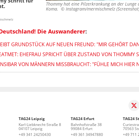
y Schritt für
Thommy hat eine Pilzerkrankung an der Lunge 
mt.
Koma. ©
Instagram/mermischmelz (Screenshot
mischmelz
Deutschland! Die Auswanderer
:
EIBT GRUNDSTÜCK AUF NEUEN FREUND: "MIR GEHÖRT DAN
EATMET: EHEFRAU SPRICHT ÜBER ZUSTAND VON THOMMY 
ANSIBAR VON MÄNNERN MISSBRAUCHT: "FÜHLE MICH HIER 
TAG24 Leipzig
TAG24 Erfurt
TAG24 St
Karl-Liebknecht-Straße 8
Bahnhofstraße 38
Curiestr
04107 Leipzig
99084 Erfurt
70563 Stu
+49 341 24250430
+49 361 34947880
+49 711 