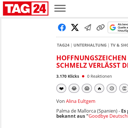
TAG24
UNTERHALTUNG
TV & S
HOFFNUNGSZEICHEN 
SCHMELZ VERLÄSST D
3.170
Klicks
0
Reaktionen
❤️
😂
😱
🔥
😥
👏
Von
Alina Eultgem
Palma de Mallorca (Spanien) -
Es
bekannt aus "
Goodbye Deutsch