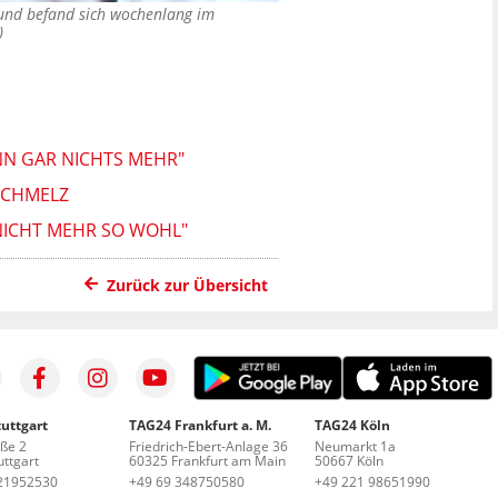
und befand sich wochenlang im
)
N GAR NICHTS MEHR"
SCHMELZ
NICHT MEHR SO WOHL"
Zurück zur Übersicht
uttgart
TAG24 Frankfurt a. M.
TAG24 Köln
aße 2
Friedrich-Ebert-Anlage 36
Neumarkt 1a
ttgart
60325 Frankfurt am Main
50667 Köln
21952530
+49 69 348750580
+49 221 98651990