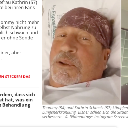
frau Kathrin (57)
e bei ihren Fans
 Thommy nicht mehr
elbst Nahrung zu
mlich schwach und
e er ohne Sonde
iner, aber
.
EN STECKER! DAS
rdem, dass sich
et hat, was ein
die Behandlung
Thommy (54) und Kathrin Schmelz (57) kämpfen
Lungenerkrankung. Bisher schien sich die Situat
verbessern. ©
Bildmontage: Instagram Screen