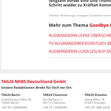
langsam vorbei sind und Thomm
Schritt wieder zu Kräften kom
Titelfoto: Bildmontage: Instagram Screenshot/ mer
Mehr zum Thema
Goodbye 
AUSWANDERIN LEVKE ÜBERSCHR
TV-AUSWANDERER KÜNSTLICH B
AUSWANDERIN LUISA (25) AUF S
TAG24 NEWS Deutschland GmbH
Unsere Redaktionen direkt für Dich vor Ort:
TAG24 Berlin
TAG24 Chemnitz
TAG24 Dresden
Schönhauser Allee 36
Am Rathaus 2
Ostra-Allee 18
10435 Berlin
09111 Chemnitz
01067 Dresden
+49 30 120880900
+49 371 6906600
+49 351 888-2424