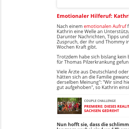
Emotionaler Hilferuf: Kathr
Nach einem
emotionalen Aufruf
f
Kathrin eine Welle an Unterstü
Darunter Nachrichten, Tipps und 
Zuspruch, der ihr und Thommy in
Wochen Kraft gibt.
Trotzdem habe sich bislang kein b
für Thomas Pilzerkrankung gefun
Viele Ärzte aus Deutschland oder
hätten sich an die Familie gewand
derselben Meinung": "Wir sind hi
gut aufgehoben", so Kathrin einsi
COUPLE CHALLENGE
PREMIERE: DIESES REAL
SACHSEN GEDREHT
Nun hofft sie, dass die schlim