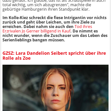
dazu gehabt. Ich glaube, das ist als Schauspielerin auch
total wichtig, um sich abzugrenzen", machte die
gebürtige Hamburgerin ihren Standpunkt klar.
Im Kolle-Kiez schreckt die fiese Intrigantin vor nichts
zurück und geht über Leichen, um ihre Ziele zu
erreichen. Dabei nahm sie auch den
Tod ihres
Erzrivalen Jo Gerner billigend in Kauf
. Da nimmt es
nicht wunder, wenn die Zuschauer um das Leben des
Serienlieblings bangen müssen.
GZSZ: Lara Dandelion Seibert spricht über ihre
Rolle als Zoe