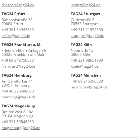
dresden@tag24.de
leipzig@tag24.de
TAG24 Erfurt
TAG24 Stuttgart
Bahnhofstraße 38
Curiestraße 2
99084 Erfurt
70563 Stuttgart
+49 361 34947880
+49 711 21952530
erfurt@tag24.de
stuttgart@tag24.de
TAG24 Frankfurt a. M.
TAG24 Köln
Friedrich-Ebert-Anlage 36
Neumarkt 1a
60325 Frankfurt am Main
50667 Köln
+49 69 348750580
+49 221 98651990
frankfurt@tag24.de
koeln@tag24.de
TAG24 Hamburg
TAG24 München
Am Sandtorkai 77
+49 89 215390320
20457 Hamburg
muenchen@tag24.de
+49 40 228608090
hamburg@tag24.de
TAG24 Magdeburg
Breiter Weg 8-10A
39104 Magdeburg
+49 391 50548260
magdeburg@tag24.de