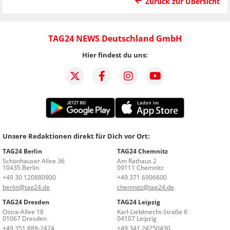
Zurück zur Übersicht
TAG24 NEWS Deutschland GmbH
Hier findest du uns:
Unsere Redaktionen direkt für Dich vor Ort:
TAG24 Berlin
TAG24 Chemnitz
Schönhauser Allee 36
Am Rathaus 2
10435 Berlin
09111 Chemnitz
+49 30 120880900
+49 371 6906600
berlin@tag24.de
chemnitz@tag24.de
TAG24 Dresden
TAG24 Leipzig
Ostra-Allee 18
Karl-Liebknecht-Straße 8
01067 Dresden
04107 Leipzig
+49 351 888-2424
+49 341 24250430