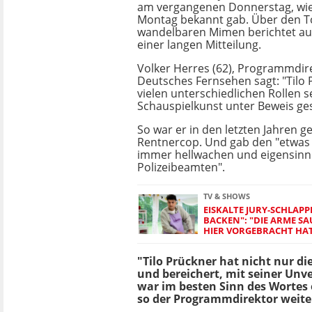
am vergangenen Donnerstag, wie
Montag bekannt gab. Über den T
wandelbaren Mimen berichtet auc
einer langen Mitteilung.
Volker Herres (62), Programmdir
Deutsches Fernsehen sagt: "Tilo 
vielen unterschiedlichen Rollen s
Schauspielkunst unter Beweis gest
So war er in den letzten Jahren g
Rentnercop. Und gab den "etwas 
immer hellwachen und eigensinn
Polizeibeamten".
TV & SHOWS
EISKALTE JURY-SCHLAPPE 
ACKEN": "DIE ARME SAU,
IER VORGEBRACHT HAT
"Tilo Prückner hat nicht nur di
und bereichert, mit seiner Unv
war im besten Sinn des Wortes 
so der Programmdirektor weite