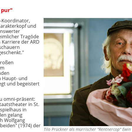
 pur"
-Koordinator,
harakterkopf und
benswerter
eimlicher Tragöde
n Karriere der ARD
schauern
geschenkt."
großen
em
nden
n Haupt- und
gt und begeistert
zu omni-präsent:
aatstheater in St.
spielhaus in
len gelang
ch Wolfgang
 beiden" (1974) der
Tilo Prückner als mürrischer "Rentnercop" Ew