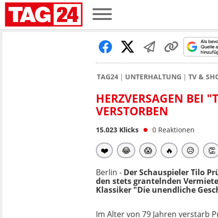
TAG24
UNTERHALTUNG
TV & S
HERZVERSAGEN BEI "
VERSTORBEN
15.023
Klicks
0
Reaktionen
❤️
😂
😱
🔥
😥
👏
Berlin -
Der Schauspieler Tilo Pr
den stets grantelnden Vermiete
Klassiker "Die unendliche Gesch
Im Alter von 79 Jahren verstarb P