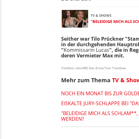
TV & SHOWS
"BELEIDIGE MICH ALS S
Seither war Tilo Prückner "St
in der durchgehenden Hauptroll
"
Kommissarin Lucas
", die in R
deren Vermieter Max mit.
Titelfoto: obs/ARD Das Erste/Tom Trambow
Mehr zum Thema
TV & Sho
NOCH EIN MONAT BIS ZUR GOLDEN
EISKALTE JURY-SCHLAPPE BEI "D
"BELEIDIGE MICH ALS SCHLAM**
WERDEN?