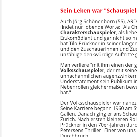
Sein Leben war "Schauspiel
Auch Jörg Schönenborn (55), ARD
findet nur lobende Worte: "Als C
Charakterschauspieler
, als lie
Erzkomödiant und gar nicht so h
hat Tilo Prückner in seiner lange
und den Zuschauerinnen und Zu
unzählige denkwürdige Auftritte 
Man verliere "mit ihm einen der 
Volksschauspieler
, der mit sein
unnachahmlichen augenzwinker
Understatement sein Publikum i
Nebenrollen gleichermaßen bewe
hat."
Der Volksschauspieler war nahe
Seine Karriere begann 1960 am St
Gallen. Danach ging er ans Schau
Zürich. Nach ersten kleineren Rol
Prückner in den 70er-Jahren dur
Petersens Thriller "Einer von uns
Durchbruch.