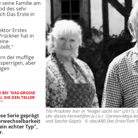
 seine Familie am
od des sehr
h Das Erste in
ektor Erstes
Prückner hat in
eine
ellt."
ern der muffige
sperrigen, aber
igen
BEI "DAS GROSSE B
 DIE DEN TELLER H
"
Tilo Prückner hier in "Holger sacht nix" (2011)
ese Serie geprägt
Uhr diesen Fernsehfilm (v.l.n.r. Carmen-Maja An
erwechselbarkeit
und Sascha Göpel). ©
obs/ARD Das Erste/Tom
ein echter Typ",
r.