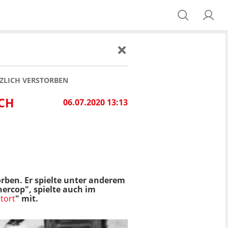
TZLICH VERSTORBEN
ICH
06.07.2020 13:13
orben. Er spielte unter anderem
ercop", spielte auch im
tort
" mit.