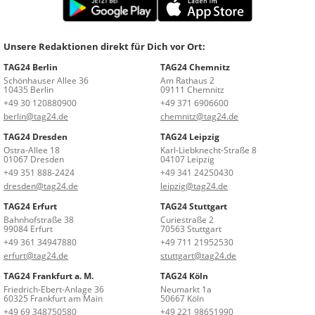
Unsere Redaktionen direkt für Dich vor Ort:
TAG24 Berlin
TAG24 Chemnitz
Schönhauser Allee 36
Am Rathaus 2
10435 Berlin
09111 Chemnitz
+49 30 120880900
+49 371 6906600
berlin@tag24.de
chemnitz@tag24.de
TAG24 Dresden
TAG24 Leipzig
Ostra-Allee 18
Karl-Liebknecht-Straße 8
01067 Dresden
04107 Leipzig
+49 351 888-2424
+49 341 24250430
dresden@tag24.de
leipzig@tag24.de
TAG24 Erfurt
TAG24 Stuttgart
Bahnhofstraße 38
Curiestraße 2
99084 Erfurt
70563 Stuttgart
+49 361 34947880
+49 711 21952530
erfurt@tag24.de
stuttgart@tag24.de
TAG24 Frankfurt a. M.
TAG24 Köln
Friedrich-Ebert-Anlage 36
Neumarkt 1a
60325 Frankfurt am Main
50667 Köln
+49 69 348750580
+49 221 98651990