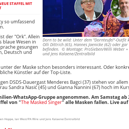
NEUE STAFFEL MIT
T
ty so umfassend
n.
st der "Ork". Allein
Dorn to be wild: Unter dem "Dornteufel"-Outfit 
s blaue Wesen in
Olli Dittrich (65), Hannes Jaenicke (62) oder gar 
 Sprache gesungen
befinden. ©
Montage: ProSieben/Willi Weber +
sch, Deutsch und
und Jens Kalaene/Zentralbild
 unter der Maske schon besonders interessant. Oder konkre
iche Künstler auf der Top-Liste.
n DSDS-Dauergast Menderes Bagci (37) stehen vor allem Sibe
rau Sandra Nasić (45) und Gianna Nannini (67) hoch im Kur
milien-WhatsApp-Gruppe angenommen. Am Samstag ab 2
ffel von "
The Masked Singer
" alle Masken fallen. Live au
Sven Hoppe, Ian West/PA Wire und Jens Kalaene/Zentralbild