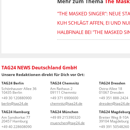
Mehr zum Thema
The Mask
"THE MASKED SINGER": NEUE ST
KUH SCHLÄGT AFFEN, EI UND NU
HALBFINALE BEI "THE MASKED SI
TAG24 NEWS Deutschland GmbH
Unsere Redaktionen direkt für Dich vor Ort:
TAG24 Berlin
TAG24 Chemnitz
TAG24 Dresden
Schönhauser Allee 36
Am Rathaus 2
Ostra-Allee 18
10435 Berlin
09111 Chemnitz
01067 Dresden
+49 30 120880900
+49 371 6906600
+49 351 888-2424
berlin@tag24.de
chemnitz@tag24.de
dresden@tag24.de
TAG24 Hamburg
TAG24 München
TAG24 Magdebur
Am Sandtorkai 77
+49 89 215390320
Breiter Weg 8-10A
20457 Hamburg
39104 Magdeburg
muenchen@tag24.de
+49 40 228608090
+49 391 50548260