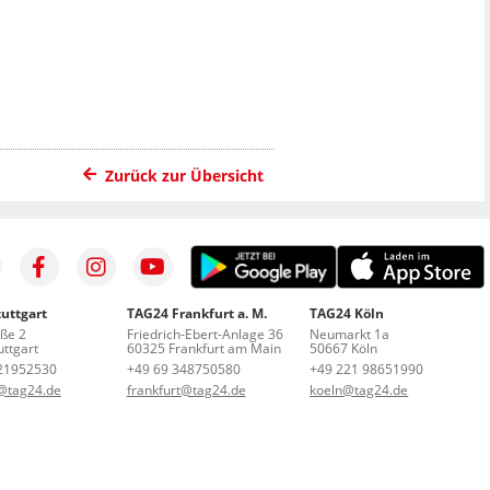
Zurück zur Übersicht
uttgart
TAG24 Frankfurt a. M.
TAG24 Köln
aße 2
Friedrich-Ebert-Anlage 36
Neumarkt 1a
ttgart
60325 Frankfurt am Main
50667 Köln
21952530
+49 69 348750580
+49 221 98651990
t@tag24.de
frankfurt@tag24.de
koeln@tag24.de