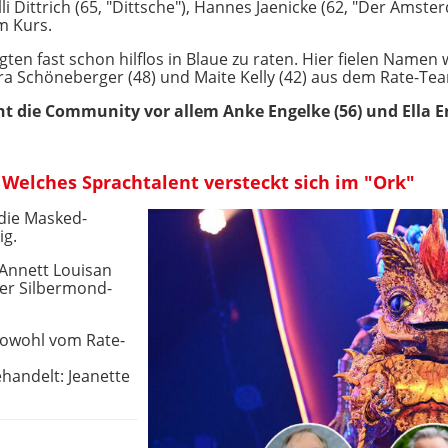
lli Dittrich (65, "Dittsche"), Hannes Jaenicke (62, "Der Amst
im Kurs.
gten fast schon hilflos in Blaue zu raten. Hier fielen Namen 
bara Schöneberger (48) und Maite Kelly (42) aus dem Rate-Te
 die Community vor allem Anke Engelke (56) und Ella En
 Welches Sprachtalent versteckt sich im "Ork"
 die Masked-
ig.
 Annett Louisan
der Silbermond-
sowohl vom Rate-
andelt: Jeanette