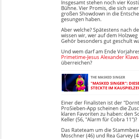
Insgesamt stehen noch vier Kost
Bühne. Vier Promis, die sich une
großen Showdown in die Entsch
gesungen haben.
Aber welche? Spätestens nach de
wissen wir, wer auf dem Holzweg
Gehör besonders gut geschult wa
Und wem darf am Ende Vorjahre
Primetime-Jesus Alexander Klaws
überreichen?
THE MASKED SINGER
"MASKED SINGER": DIES
STECKTE IM KAUSPIELZE
Einer der Finalisten ist der "Dornt
ProSieben-App scheinen die Zus
klaren Favoriten zu haben: den S
Keller (56, "Alarm für Cobra 11")?
Das Rateteam um die Stammbes
Moschner (46) und Rea Garvey (48