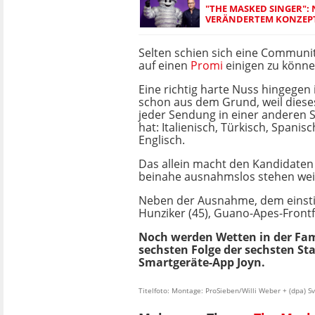
"THE MASKED SINGER": 
VERÄNDERTEM KONZEP
Selten schien sich eine Communi
auf einen
Promi
einigen zu könne
Eine richtig harte Nuss hingegen i
schon aus dem Grund, weil diese
jeder Sendung in einer anderen
hat: Italienisch, Türkisch, Spani
Englisch.
Das allein macht den Kandidaten
beinahe ausnahmslos stehen weibl
Neben der Ausnahme, dem einstige
Hunziker (45), Guano-Apes-Frontf
Noch werden Wetten in der Fa
sechsten Folge der sechsten Sta
Smartgeräte-App Joyn.
Titelfoto: Montage: ProSieben/Willi Weber + (dpa) 