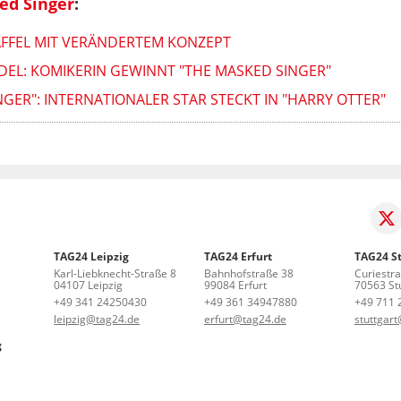
ed Singer
:
AFFEL MIT VERÄNDERTEM KONZEPT
DEL: KOMIKERIN GEWINNT "THE MASKED SINGER"
NGER": INTERNATIONALER STAR STECKT IN "HARRY OTTER"
TAG24 Leipzig
TAG24 Erfurt
TAG24 St
Karl-Liebknecht-Straße 8
Bahnhofstraße 38
Curiestr
04107 Leipzig
99084 Erfurt
70563 Stu
+49 341 24250430
+49 361 34947880
+49 711 
leipzig@tag24.de
erfurt@tag24.de
stuttgar
g