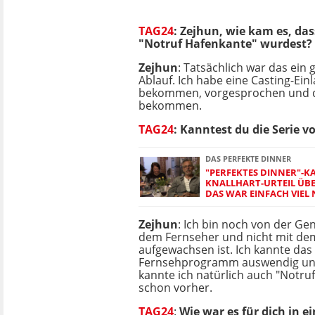
TAG24
: Zejhun, wie kam es, das
"Notruf Hafenkante" wurdest?
Zejhun
: Tatsächlich war das ein
Ablauf. Ich habe eine Casting-Ein
bekommen, vorgesprochen und d
bekommen.
TAG24
: Kanntest du die Serie v
DAS PERFEKTE DINNER
"PERFEKTES DINNER"-K
KNALLHART-URTEIL ÜBE
DAS WAR EINFACH VIEL 
Zejhun
: Ich bin noch von der Gen
dem Fernseher und nicht mit d
aufgewachsen ist. Ich kannte das
Fernsehprogramm auswendig u
kannte ich natürlich auch "Notru
schon vorher.
TAG24
:
Wie war es für dich in e