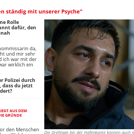
en ständig mit unserer Psyche"
ne Rolle
kannt dafür, den
tsnah
kommissarin da,
cht und mir sehr
d ich war mit der
war wirklich ein
er Polizei durch
, dass du jetzt
dert?
IEGT AUS DEM
DIE GRÜNDE
vor den Menschen
Die Drehtage bei der Hafenkante können auch ma