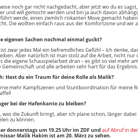
ise noch gar nicht nachgedacht, aber jetzt wo du es sagst, 
ler und will gemocht werden und bin ja auch davon abhängi
geführt werde, einen ziemlich riskanten Move gemacht haben.
t. Die wollten einfach raus aus der Komfortzone und wir al
ine eigenen Sachen nochmal einmal guckt?
Es ist zwar jedes Mal ein befremdliches Gefühl – Ich denke, 
iben. Aber natürlich ist man stolz auf die Arbeit, nicht nu
 die eigene Schauspielarbeit dran – es gibt so viel mehr am
e Gemeinschaft und alle arbeiten sehr hart für das Ergebni
ch: Hast du ein Traum für deine Rolle als Malik?
rne mehr Kampfszenen und Stuntkoordination für meine Ro
affel!
nger bei der Hafenkante zu bleiben?
, was die Zukunft bringt, aber ich plane schon, länger dabei
elen zu können.
mer donnerstags um 19.25 Uhr im ZDF und
auf Abruf in de
missar Malik Hakim ist am 20. März zu sehen.