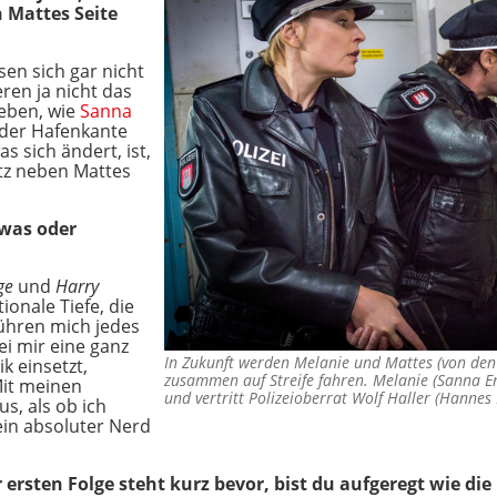
 Mattes Seite
en sich gar nicht
eren ja nicht das
eben, wie
Sanna
 der Hafenkante
s sich ändert, ist,
itz neben Mattes
dwas oder
nge
und
Harry
ionale Tiefe, die
ühren mich jedes
ei mir eine ganz
In Zukunft werden Melanie und Mattes (von de
k einsetzt,
zusammen auf Streife fahren. Melanie (Sanna En
Mit meinen
und vertritt Polizeioberrat Wolf Haller (Hann
s, als ob ich
 ein absoluter Nerd
 ersten Folge steht kurz bevor, bist du aufgeregt wie di