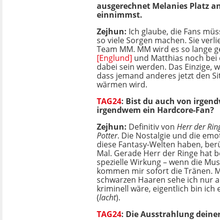
ausgerechnet Melanies Platz an
einnimmst.
Zejhun:
Ich glaube,
die Fans müss
so viele Sorgen machen. Sie verli
Team MM. MM wird es so lange g
[Englund]
und Matthias noch bei
dabei sein werden. Das Einzige, wa
dass jemand anderes jetzt den S
wärmen wird.
TAG24
: Bist du auch von irgen
irgendwem ein Hardcore-Fan?
Zejhun:
Definitiv von
Herr der Ri
Potter
. Die Nostalgie und die emot
diese Fantasy-Welten haben, ber
Mal. Gerade Herr der Ringe hat b
spezielle Wirkung – wenn die Musi
kommen mir sofort die Tränen. 
schwarzen Haaren sehe ich nur au
kriminell wäre, eigentlich bin ich
(
lacht
).
TAG24
: Die Ausstrahlung deiner