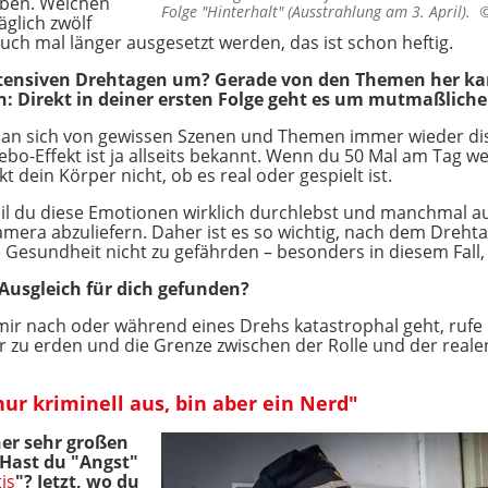
üben. Welchen
Folge "Hinterhalt" (Ausstrahlung am 3. April).
glich zwölf
ch mal länger ausgesetzt werden, das ist schon heftig.
intensiven Drehtagen um? Gerade von den Themen her kan
n: Direkt in deiner ersten Folge geht es um mutmaßlic
an sich von gewissen Szenen und Themen immer wieder dist
ebo-Effekt ist ja allseits bekannt. Wenn du 50 Mal am Tag w
 dein Körper nicht, ob es real oder gespielt ist.
eil du diese Emotionen wirklich durchlebst und manchmal 
mera abzuliefern. Daher ist es so wichtig, nach dem Dreht
 Gesundheit nicht zu gefährden – besonders in diesem Fall, 
 Ausgleich für dich gefunden?
mir nach oder während eines Drehs katastrophal geht, rufe 
er zu erden und die Grenze zwischen der Rolle und der reale
ur kriminell aus, bin aber ein Nerd"
iner sehr großen
Hast du "Angst"
is
"? Jetzt, wo du