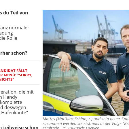
s du Teil von
 ganz normaler
ladung
ie Rolle
orher schon?
ANDIDAT FÄLLT
R MENÜ: "SORRY,
NICHTS"
eration, die mit
em Handy
 komplette
nd deswegen
f Hafenkante"
Mattes (Matthias Schloo, r.) und sein neuer Koll
zusammen werden sie erstmals in der Folge "Kein
in teilweise schon
ermitteln. ©
ZDF/Boris Laewen