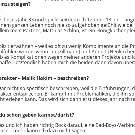
einzusteigen?
?
de dieses Jahr 33 und spiele seitdem ich 12 oder 13 bin – an
nem ganzen Leben noch nie so aufgehoben gefühlt wie bei d
lein mein Partner, Matthias Schloo, ist ein Honigkuchenpfer
plizit erwähnen – weil es oft zu wenig Komplimente an die P
lfühlen würde, wenn Jan [Zillmann] und Annett [Neukirche
ab es Komplikationen wegen meiner anderen Projekte und ich
haffe. Letztendlich haben mich die beiden dann davon überz
arakter – Malik Hakim – beschreiben?
gar nicht so spezifisch beschreiben, weil die Einführungen, 
kter entsprechen. Er kämpft mit Problematiken, die ihn so
ht erleben kann. Das wird sich dann erst dieses Jahr nach u
 du schon geben kannst/darfst?
as und ich haben richtig Bock darauf, eine Bad-Boys-Verbi
nce – mehr kann ich dazu nicht sagen.