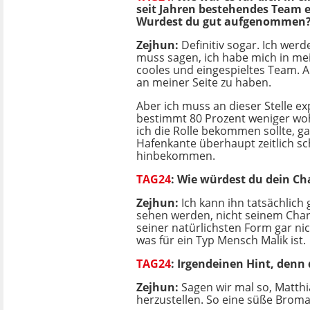
seit Jahren bestehendes Team 
Wurdest du gut aufgenommen
Zejhun:
Definitiv sogar. Ich wer
muss sagen, ich habe mich in mei
cooles und eingespieltes Team. Al
an meiner Seite zu haben.
Aber ich muss an dieser Stelle ex
bestimmt 80 Prozent weniger woh
ich die Rolle bekommen sollte, g
Hafenkante überhaupt zeitlich sc
hinbekommen.
TAG24
: Wie würdest du dein Ch
Zejhun:
Ich kann ihn tatsächlich 
sehen werden, nicht seinem Chara
seiner natürlichsten Form gar nic
was für ein Typ Mensch Malik ist.
TAG24
: Irgendeinen Hint, denn
Zejhun:
Sagen wir mal so, Matthi
herzustellen. So eine süße Broma