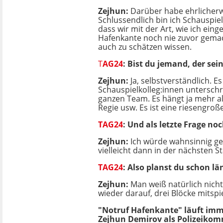
Zejhun:
Darüber habe ehrlicherwe
Schlussendlich bin ich Schauspie
dass wir mit der Art, wie ich ein
Hafenkante noch nie zuvor gemach
auch zu schätzen wissen.
T
AG24
: Bist du jemand, der se
Zejhun:
Ja, selbstverständlich. 
Schauspielkolleg:innen unterschre
ganzen Team. Es hängt ja mehr als
Regie usw. Es ist eine riesengroß
TAG24
: Und als letzte Frage no
Zejhun:
Ich würde wahnsinnig ge
vielleicht dann in der nächsten St
TAG24
: Also planst du schon lä
Zejhun:
Man weiß natürlich nicht
wieder darauf, drei Blöcke mitspi
"Notruf Hafenkante" läuft im
Zejhun Demirov als Polizeikom