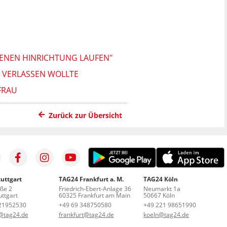
GENEN HINRICHTUNG LAUFEN"
E VERLASSEN WOLLTE
RAU
Zurück zur Übersicht
uttgart
TAG24 Frankfurt a. M.
TAG24 Köln
aße 2
Friedrich-Ebert-Anlage 36
Neumarkt 1a
ttgart
60325 Frankfurt am Main
50667 Köln
21952530
+49 69 348750580
+49 221 98651990
t@tag24.de
frankfurt@tag24.de
koeln@tag24.de