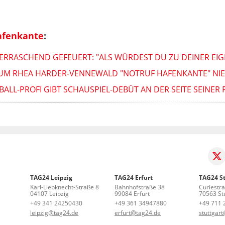
afenkante
:
ERRASCHEND GEFEUERT: "ALS WÜRDEST DU ZU DEINER EI
WARUM RHEA HARDER-VENNEWALD "NOTRUF HAFENKANTE" NI
ALL-PROFI GIBT SCHAUSPIEL-DEBÜT AN DER SEITE SEINER F
TAG24 Leipzig
TAG24 Erfurt
TAG24 St
Karl-Liebknecht-Straße 8
Bahnhofstraße 38
Curiestr
04107 Leipzig
99084 Erfurt
70563 Stu
+49 341 24250430
+49 361 34947880
+49 711 
leipzig@tag24.de
erfurt@tag24.de
stuttgar