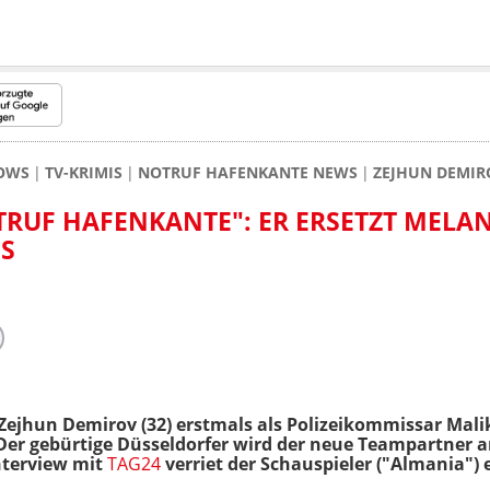
HOWS
TV-KRIMIS
NOTRUF HAFENKANTE NEWS
ZEJHUN DEMIR
RUF HAFENKANTE": ER ERSETZT MELAN
ES
ejhun Demirov (32) erstmals als Polizeikommissar Malik
 Der gebürtige Düsseldorfer wird der neue Teampartner a
nterview mit
TAG24
verriet der Schauspieler ("Almania") 