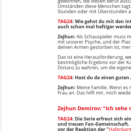
gewonnen, die diesen Beruf aus
Umständen diese Menschen tagtä
Stunden oder mit Überstunden au
TAG24
: Wie gehst du mit den 
auch schon mal heftiger werde
Zejhun:
Als Schauspieler muss m
mit unserer Psyche, und der Plac
deinen Armen gestorben ist, merkt
Das ist eine Herausforderung, w
bestmögliche Ergebnis vor der Ka
Distanz zu wahren, um die eigene
TAG24
: Hast du da einen guten
Zejhun:
Meine Familie. Wenn es 
Frau an. Das hilft mir, mich wied
Zejhun Demirov: "Ich sehe n
TAG24
:
Die Serie erfreut sich e
und treuen Fan-Gemeinschaft. 
vor der Reaktion der "
Hafenkant