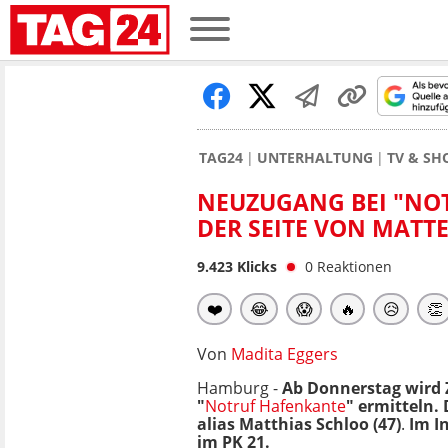
TAG24
UNTERHALTUNG
TV & S
NEUZUGANG BEI "NOT
DER SEITE VON MATT
9.423
Klicks
0
Reaktionen
❤️
😂
😱
🔥
😥
👏
Von
Madita Eggers
Hamburg -
Ab Donnerstag wird Z
"
Notruf Hafenkant
e
" ermitteln.
alias Matthias Schloo (47)
.
Im I
im PK 21.