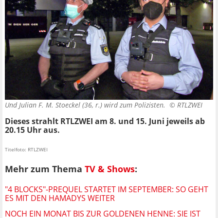
Und Julian F. M. Stoeckel (36, r.) wird zum Polizisten. ©
RTLZWEI
Dieses strahlt RTLZWEI am 8. und 15. Juni jeweils ab
20.15 Uhr aus.
Titelfoto: RTLZWEI
Mehr zum Thema
TV & Shows
:
"4 BLOCKS"-PREQUEL STARTET IM SEPTEMBER: SO GEHT
ES MIT DEN HAMADYS WEITER
NOCH EIN MONAT BIS ZUR GOLDENEN HENNE: SIE IST