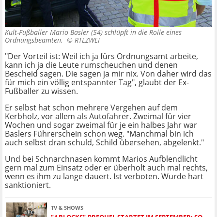
Kult-Fußballer Mario Basler (54) schlüpft in die Rolle eines
Ordnungsbeamten. ©
RTLZWEI
"Der Vorteil ist: Weil ich ja fürs Ordnungsamt arbeite,
kann ich ja die Leute rumscheuchen und denen
Bescheid sagen. Die sagen ja mir nix. Von daher wird das
für mich ein völlig entspannter Tag", glaubt der Ex-
Fußballer zu wissen.
Er selbst hat schon mehrere Vergehen auf dem
Kerbholz, vor allem als Autofahrer. Zweimal für vier
Wochen und sogar zweimal für je ein halbes Jahr war
Baslers Führerschein schon weg. "Manchmal bin ich
auch selbst dran schuld, Schild übersehen, abgelenkt."
Und bei Schnarchnasen kommt Marios Aufblendlicht
gern mal zum Einsatz oder er überholt auch mal rechts,
wenn es ihm zu lange dauert. Ist verboten. Wurde hart
sanktioniert.
TV & SHOWS
"4 BLOCKS"-PREQUEL STARTET IM SEPTEMBER: SO