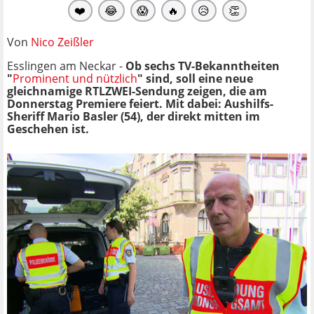
❤️
😂
😱
🔥
😥
👏
Von
Nico Zeißler
Esslingen am Neckar -
Ob sechs TV-Bekanntheiten
"
Prominent und nützlich
" sind, soll eine neue
gleichnamige RTLZWEI-Sendung zeigen, die am
Donnerstag Premiere feiert. Mit dabei: Aushilfs-
Sheriff Mario Basler (54), der direkt mitten im
Geschehen ist.