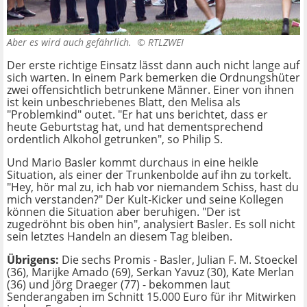
Aber es wird auch gefährlich. ©
RTLZWEI
Der erste richtige Einsatz lässt dann auch nicht lange auf
sich warten. In einem Park bemerken die Ordnungshüter
zwei offensichtlich betrunkene Männer. Einer von ihnen
ist kein unbeschriebenes Blatt, den Melisa als
"Problemkind" outet. "Er hat uns berichtet, dass er
heute Geburtstag hat, und hat dementsprechend
ordentlich Alkohol getrunken", so Philip S.
Und Mario Basler kommt durchaus in eine heikle
Situation, als einer der Trunkenbolde auf ihn zu torkelt.
"Hey, hör mal zu, ich hab vor niemandem Schiss, hast du
mich verstanden?" Der Kult-Kicker und seine Kollegen
können die Situation aber beruhigen. "Der ist
zugedröhnt bis oben hin", analysiert Basler. Es soll nicht
sein letztes Handeln an diesem Tag bleiben.
Übrigens:
Die sechs Promis - Basler, Julian F. M. Stoeckel
(36), Marijke Amado (69), Serkan Yavuz (30), Kate Merlan
(36) und Jörg Draeger (77) - bekommen laut
Senderangaben im Schnitt 15.000 Euro für ihr Mitwirken