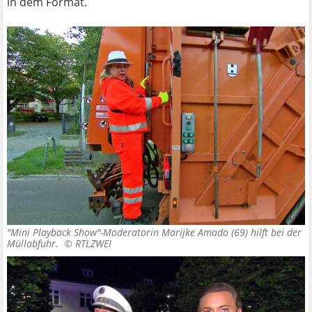
in dem Format.
"Mini Playback Show"-Moderatorin Marijke Amado (69) hilft bei der
Müllabfuhr. ©
RTLZWEI