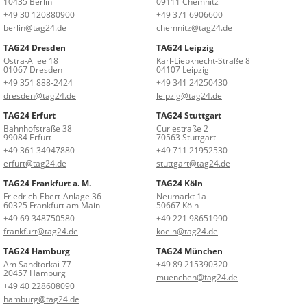
10435 Berlin
09111 Chemnitz
+49 30 120880900
+49 371 6906600
berlin@tag24.de
chemnitz@tag24.de
TAG24 Dresden
TAG24 Leipzig
Ostra-Allee 18
Karl-Liebknecht-Straße 8
01067 Dresden
04107 Leipzig
+49 351 888-2424
+49 341 24250430
dresden@tag24.de
leipzig@tag24.de
TAG24 Erfurt
TAG24 Stuttgart
Bahnhofstraße 38
Curiestraße 2
99084 Erfurt
70563 Stuttgart
+49 361 34947880
+49 711 21952530
erfurt@tag24.de
stuttgart@tag24.de
TAG24 Frankfurt a. M.
TAG24 Köln
Friedrich-Ebert-Anlage 36
Neumarkt 1a
60325 Frankfurt am Main
50667 Köln
+49 69 348750580
+49 221 98651990
frankfurt@tag24.de
koeln@tag24.de
TAG24 Hamburg
TAG24 München
Am Sandtorkai 77
+49 89 215390320
20457 Hamburg
muenchen@tag24.de
+49 40 228608090
hamburg@tag24.de