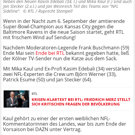
Neben den Neuen Kasim Edebali (34, l.) und Mika Kaul (r.) sind auch
Jan Stecker (2.v.l.) und Jan Weinreich Teil des Teams von "NFL
Sideline". ©
RTL / Ruprecht Stempell
Wenn in der Nacht zum 6. September der amtierende
Super-Bowl-Champion aus Kansas City gegen die
Baltimore Ravens in die neue Saison startet, geht RTL
mit frischem Wind auf Sendung!
Nachdem Moderatoren-Legende Frank Buschmann (59)
Ende Mai sein
Ende bei RTL
bekannt gegeben hatte, ließ
der Kölner TV-Sender nun die Katze aus dem Sack.
Mit Mika Kaul und Ex-Profi Kasim Edebali (34) verstärken
zwei NFL-Experten die Crew um Björn Werner (33),
Patrick Esume (50) und Jan Stecker (64).
RTL
KRISEN-KLARTEXT BEI RTL: FRIEDRICH MERZ STELLT
SICH KRITISCHEN FRAGEN DER BEVÖLKERUNG
Kaul gehört zu einer der ersten weiblichen NFL-
Kommentatorinnen des Landes, war bis zum Ende der
Vorsaison bei DAZN unter Vertrag.