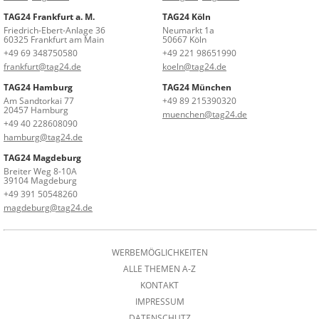
TAG24 Frankfurt a. M.
TAG24 Köln
Friedrich-Ebert-Anlage 36
Neumarkt 1a
60325 Frankfurt am Main
50667 Köln
+49 69 348750580
+49 221 98651990
frankfurt@tag24.de
koeln@tag24.de
TAG24 Hamburg
TAG24 München
Am Sandtorkai 77
+49 89 215390320
20457 Hamburg
muenchen@tag24.de
+49 40 228608090
hamburg@tag24.de
TAG24 Magdeburg
Breiter Weg 8-10A
39104 Magdeburg
+49 391 50548260
magdeburg@tag24.de
WERBEMÖGLICHKEITEN
ALLE THEMEN A-Z
KONTAKT
IMPRESSUM
DATENSCHUTZ