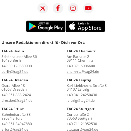
Unsere Redaktionen direkt für Dich vor Ort:
TAG24 Berlin
TAG24 Chemnitz
Schönhauser Allee 36
Am Rathaus 2
10435 Berlin
09111 Chemnitz
+49 30 120880900
+49 371 6906600
berlin@tag24.de
chemnitz@tag24.de
TAG24 Dresden
TAG24 Leipzig
Ostra-Allee 18
Karl-Liebknecht-Straße 8
01067 Dresden
04107 Leipzig
+49 351 888-2424
+49 341 24250430
dresden@tag24.de
leipzig@tag24.de
TAG24 Erfurt
TAG24 Stuttgart
Bahnhofstraße 38
Curiestraße 2
99084 Erfurt
70563 Stuttgart
+49 361 34947880
+49 711 21952530
erfurt@tag24.de
stuttgart@tag24.de