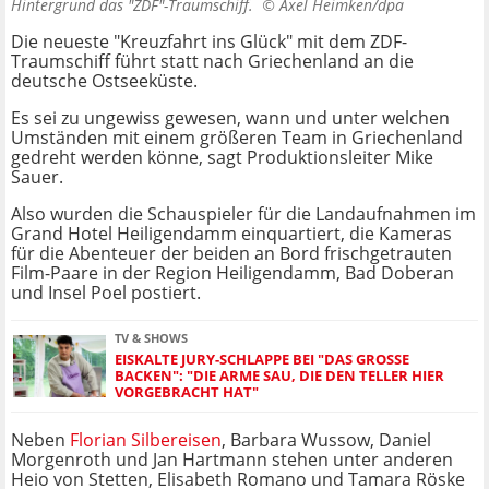
Hintergrund das "ZDF"-Traumschiff. ©
Axel Heimken/dpa
Die neueste "Kreuzfahrt ins Glück" mit dem ZDF-
Traumschiff führt statt nach Griechenland an die
deutsche Ostseeküste.
Es sei zu ungewiss gewesen, wann und unter welchen
Umständen mit einem größeren Team in Griechenland
gedreht werden könne, sagt Produktionsleiter Mike
Sauer.
Also wurden die Schauspieler für die Landaufnahmen im
Grand Hotel Heiligendamm einquartiert, die Kameras
für die Abenteuer der beiden an Bord frischgetrauten
Film-Paare in der Region Heiligendamm, Bad Doberan
und Insel Poel postiert.
TV & SHOWS
EISKALTE JURY-SCHLAPPE BEI "DAS GROSSE B
ACKEN": "DIE ARME SAU, DIE DEN TELLER HIER V
ORGEBRACHT HAT"
Neben
Florian Silbereisen
, Barbara Wussow, Daniel
Morgenroth und Jan Hartmann stehen unter anderen
Heio von Stetten, Elisabeth Romano und Tamara Röske