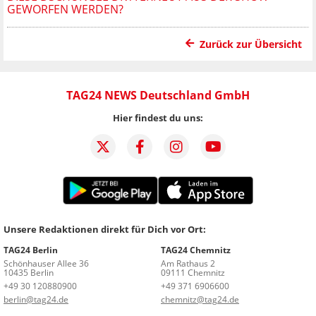
GEWORFEN WERDEN?
Zurück zur Übersicht
TAG24 NEWS Deutschland GmbH
Hier findest du uns:
Unsere Redaktionen direkt für Dich vor Ort:
TAG24 Berlin
TAG24 Chemnitz
Schönhauser Allee 36
Am Rathaus 2
10435 Berlin
09111 Chemnitz
+49 30 120880900
+49 371 6906600
berlin@tag24.de
chemnitz@tag24.de