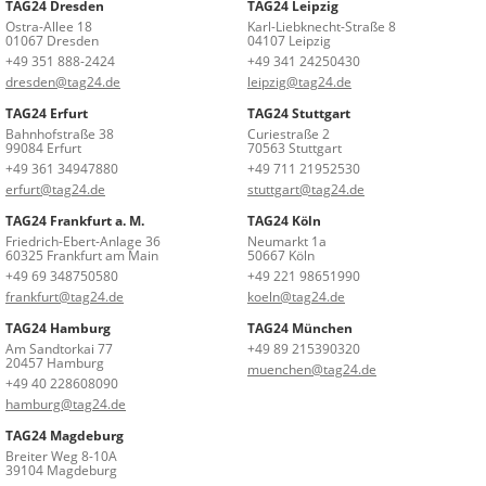
TAG24 Dresden
TAG24 Leipzig
Ostra-Allee 18
Karl-Liebknecht-Straße 8
01067 Dresden
04107 Leipzig
+49 351 888-2424
+49 341 24250430
dresden@tag24.de
leipzig@tag24.de
TAG24 Erfurt
TAG24 Stuttgart
Bahnhofstraße 38
Curiestraße 2
99084 Erfurt
70563 Stuttgart
+49 361 34947880
+49 711 21952530
erfurt@tag24.de
stuttgart@tag24.de
TAG24 Frankfurt a. M.
TAG24 Köln
Friedrich-Ebert-Anlage 36
Neumarkt 1a
60325 Frankfurt am Main
50667 Köln
+49 69 348750580
+49 221 98651990
frankfurt@tag24.de
koeln@tag24.de
TAG24 Hamburg
TAG24 München
Am Sandtorkai 77
+49 89 215390320
20457 Hamburg
muenchen@tag24.de
+49 40 228608090
hamburg@tag24.de
TAG24 Magdeburg
Breiter Weg 8-10A
39104 Magdeburg