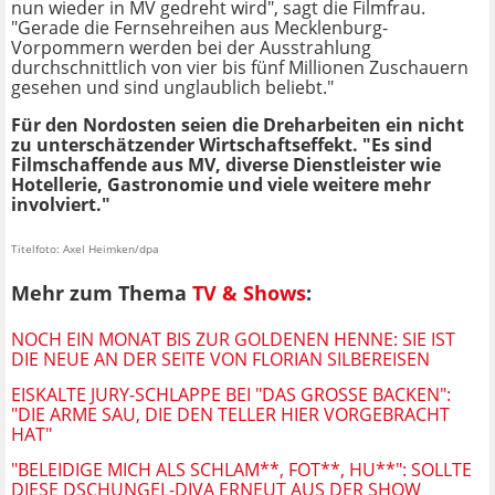
nun wieder in MV gedreht wird", sagt die Filmfrau.
"Gerade die Fernsehreihen aus Mecklenburg-
Vorpommern werden bei der Ausstrahlung
durchschnittlich von vier bis fünf Millionen Zuschauern
gesehen und sind unglaublich beliebt."
Für den Nordosten seien die Dreharbeiten ein nicht
zu unterschätzender Wirtschaftseffekt. "Es sind
Filmschaffende aus MV, diverse Dienstleister wie
Hotellerie, Gastronomie und viele weitere mehr
involviert."
Titelfoto: Axel Heimken/dpa
Mehr zum Thema
TV & Shows
:
NOCH EIN MONAT BIS ZUR GOLDENEN HENNE: SIE IST
DIE NEUE AN DER SEITE VON FLORIAN SILBEREISEN
EISKALTE JURY-SCHLAPPE BEI "DAS GROSSE BACKEN": "
DIE ARME SAU, DIE DEN TELLER HIER VORGEBRACHT H
AT"
"BELEIDIGE MICH ALS SCHLAM**, FOT**, HU**": SOLLTE
DIESE DSCHUNGEL-DIVA ERNEUT AUS DER SHOW