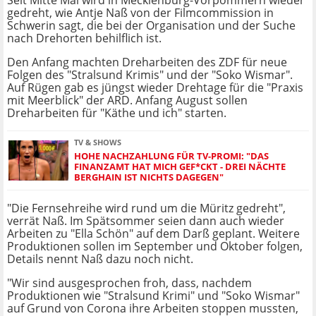
Seit Mitte Mai wird in Mecklenburg-Vorpommern wieder
gedreht, wie Antje Naß von der Filmcommission in
Schwerin sagt, die bei der Organisation und der Suche
nach Drehorten behilflich ist.
Den Anfang machten Dreharbeiten des ZDF für neue
Folgen des "Stralsund Krimis" und der "Soko Wismar".
Auf Rügen gab es jüngst wieder Drehtage für die "Praxis
mit Meerblick" der ARD. Anfang August sollen
Dreharbeiten für "Käthe und ich" starten.
TV & SHOWS
HOHE NACHZAHLUNG FÜR TV-PROMI: "DAS
FINANZAMT HAT MICH GEF*CKT - DREI NÄCHTE
BERGHAIN IST NICHTS DAGEGEN"
"Die Fernsehreihe wird rund um die Müritz gedreht",
verrät Naß. Im Spätsommer seien dann auch wieder
Arbeiten zu "Ella Schön" auf dem Darß geplant. Weitere
Produktionen sollen im September und Oktober folgen,
Details nennt Naß dazu noch nicht.
"Wir sind ausgesprochen froh, dass, nachdem
Produktionen wie "Stralsund Krimi" und "Soko Wismar"
auf Grund von Corona ihre Arbeiten stoppen mussten,