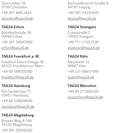
Ostra-Allee 18
Karl-Liebknecht-Straße 8
01067 Dresden
04107 Leipzig
+49 351 888-2424
+49 341 24250430
dresden@tag24.de
leipzig@tag24.de
TAG24 Erfurt
TAG24 Stuttgart
Bahnhofstraße 38
Curiestraße 2
99084 Erfurt
70563 Stuttgart
+49 361 34947880
+49 711 21952530
erfurt@tag24.de
stuttgart@tag24.de
TAG24 Frankfurt a. M.
TAG24 Köln
Friedrich-Ebert-Anlage 36
Neumarkt 1a
60325 Frankfurt am Main
50667 Köln
+49 69 348750580
+49 221 98651990
frankfurt@tag24.de
koeln@tag24.de
TAG24 Hamburg
TAG24 München
Am Sandtorkai 77
+49 89 215390320
20457 Hamburg
muenchen@tag24.de
+49 40 228608090
hamburg@tag24.de
TAG24 Magdeburg
Breiter Weg 8-10A
39104 Magdeburg
+49 391 50548260