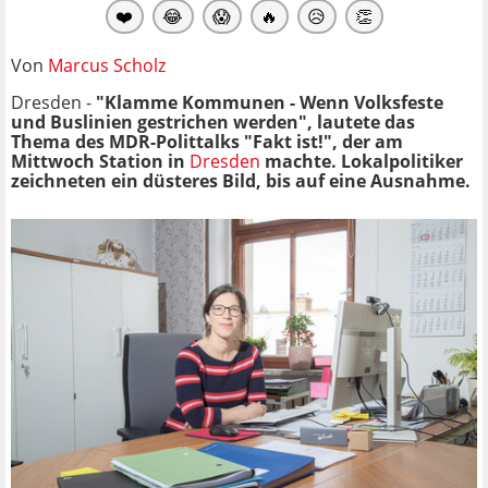
❤️
😂
😱
🔥
😥
👏
Von
Marcus Scholz
Dresden -
"Klamme Kommunen - Wenn Volksfeste
und Buslinien gestrichen werden", lautete das
Thema des
MDR-Polittalks "Fakt ist!", der am
Mittwoch Station in
Dresden
machte. Lokalpolitiker
zeichneten ein düsteres Bild, bis auf eine Ausnahme.