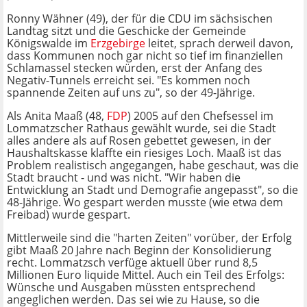
Ronny Wähner (49), der für die CDU im sächsischen
Landtag sitzt und die Geschicke der Gemeinde
Königswalde im
Erzgebirge
leitet, sprach derweil davon,
dass Kommunen noch gar nicht so tief im finanziellen
Schlamassel stecken würden, erst der Anfang des
Negativ-Tunnels erreicht sei. "Es kommen noch
spannende Zeiten auf uns zu", so der 49-Jährige.
Als Anita Maaß (48,
FDP
) 2005 auf den Chefsessel im
Lommatzscher Rathaus gewählt wurde, sei die Stadt
alles andere als auf Rosen gebettet gewesen, in der
Haushaltskasse klaffte ein riesiges Loch. Maaß ist das
Problem realistisch angegangen, habe geschaut, was die
Stadt braucht - und was nicht. "Wir haben die
Entwicklung an Stadt und Demografie angepasst", so die
48-Jährige. Wo gespart werden musste (wie etwa dem
Freibad) wurde gespart.
Mittlerweile sind die "harten Zeiten" vorüber, der Erfolg
gibt Maaß 20 Jahre nach Beginn der Konsolidierung
recht. Lommatzsch verfüge aktuell über rund 8,5
Millionen Euro liquide Mittel. Auch ein Teil des Erfolgs:
Wünsche und Ausgaben müssten entsprechend
angeglichen werden. Das sei wie zu Hause, so die