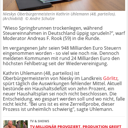
Nieskys Oberbürgermeisterin Kathrin Uhlemann (48, parteilos).
(Archivbild) ©
Andre Schulze
"Wieso Springbrunnen trockenlegen, während
Steuereinnahmen in Deutschland üppig sprudeln?", warf
Moderator Andreas F. Rook (59) in die Runde.
Im vergangenen Jahr seien 948 Milliarden Euro Steuern
eingenommen worden - so viel wie noch nie. Dennoch
meldeten Kommunen mit rund 24 Milliarden Euro den
höchsten Fehlbetrag seit der Wiedervereinigung.
Kathrin Uhlemann (48, parteilos) ist
Oberbürgermeisterin von Niesky im Landkreis
Görlitz
,
spürt täglich die Auswirkungen fehlender Mittel. Aktuell
bestünde ein Haushaltsdefizit von zehn Prozent, ein
neuer Haushaltsplan sei noch nicht beschlossen. Die
Entscheidung, wo gespart werden soll und wo nicht, falle
nicht leicht. "Bei uns ist es eine Zerreißprobe, dieser
Prozess ist unheimlich schwierig", sagte Uhlemann.
TV & SHOWS
TV-MILLIONÄR PROVOZIERT, PRODUKTION GREIFT