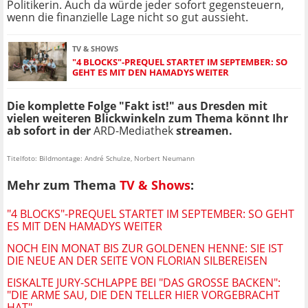
Politikerin. Auch da würde jeder sofort gegensteuern,
wenn die finanzielle Lage nicht so gut aussieht.
TV & SHOWS
"4 BLOCKS"-PREQUEL STARTET IM SEPTEMBER: SO
GEHT ES MIT DEN HAMADYS WEITER
Die komplette Folge "Fakt ist!"
aus Dresden
mit
vielen weiteren Blickwinkeln zum Thema könnt Ihr
ab sofort in der
ARD-Mediathek
streamen.
Titelfoto: Bildmontage: André Schulze, Norbert Neumann
Mehr zum Thema
TV & Shows
:
"4 BLOCKS"-PREQUEL STARTET IM SEPTEMBER: SO GEHT
ES MIT DEN HAMADYS WEITER
NOCH EIN MONAT BIS ZUR GOLDENEN HENNE: SIE IST
DIE NEUE AN DER SEITE VON FLORIAN SILBEREISEN
EISKALTE JURY-SCHLAPPE BEI "DAS GROSSE BACKEN": "
DIE ARME SAU, DIE DEN TELLER HIER VORGEBRACHT H
AT"