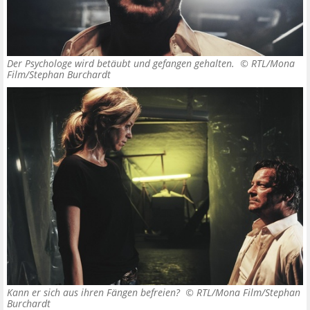
Der Psychologe wird betäubt und gefangen gehalten. ©
RTL/Mona
Film/Stephan Burchardt
Kann er sich aus ihren Fängen befreien? ©
RTL/Mona Film/Stephan
Burchardt