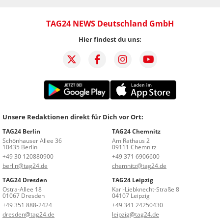
TAG24 NEWS Deutschland GmbH
Hier findest du uns:
Unsere Redaktionen direkt für Dich vor Ort:
TAG24 Berlin
TAG24 Chemnitz
Schönhauser Allee 36
Am Rathaus 2
10435 Berlin
09111 Chemnitz
+49 30 120880900
+49 371 6906600
berlin@tag24.de
chemnitz@tag24.de
TAG24 Dresden
TAG24 Leipzig
Ostra-Allee 18
Karl-Liebknecht-Straße 8
01067 Dresden
04107 Leipzig
+49 351 888-2424
+49 341 24250430
dresden@tag24.de
leipzig@tag24.de