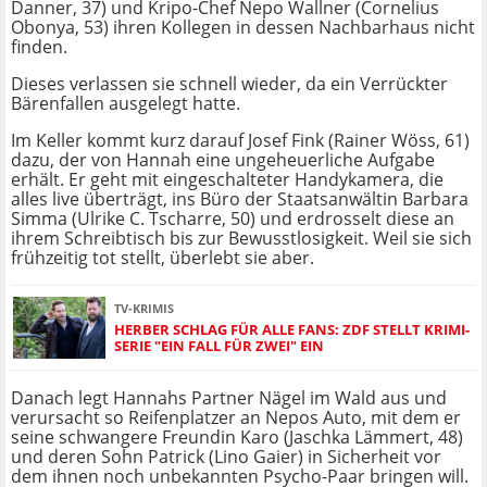
Danner, 37) und Kripo-Chef Nepo Wallner (Cornelius
Obonya, 53) ihren Kollegen in dessen Nachbarhaus nicht
finden.
Dieses verlassen sie schnell wieder, da ein Verrückter
Bärenfallen ausgelegt hatte.
Im Keller kommt kurz darauf Josef Fink (Rainer Wöss, 61)
dazu, der von Hannah eine ungeheuerliche Aufgabe
erhält. Er geht mit eingeschalteter Handykamera, die
alles live überträgt, ins Büro der Staatsanwältin Barbara
Simma (Ulrike C. Tscharre, 50) und erdrosselt diese an
ihrem Schreibtisch bis zur Bewusstlosigkeit. Weil sie sich
frühzeitig tot stellt, überlebt sie aber.
TV-KRIMIS
HERBER SCHLAG FÜR ALLE FANS: ZDF STELLT KRIMI-
SERIE "EIN FALL FÜR ZWEI" EIN
Danach legt Hannahs Partner Nägel im Wald aus und
verursacht so Reifenplatzer an Nepos Auto, mit dem er
seine schwangere Freundin Karo (Jaschka Lämmert, 48)
und deren Sohn Patrick (Lino Gaier) in Sicherheit vor
dem ihnen noch unbekannten Psycho-Paar bringen will.