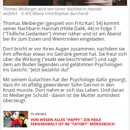
Thomas Meiberger wird von seiner Nachbarin Hannah
verführt. ©
RTL/Mona Film/Stephan Burchardt
Thomas Meiberger (gespielt von Fritz Karl, 54) kommt
seiner Nachbarin Hannah (Hilde Dalik, 44) in Folge 7
("Tödliche Gedanken") immer näher und ist am Abend
bei ihr zum Essen und Weintrinken eingeladen.
Dort bricht er vor ihren Augen zusammen, nachdem sie
ihm offenbar etwas ins Getränk gemixt hat. Sie freut sich
über die Wirkung ("exakt wie beschrieben") und sagt
dem am Boden liegenden und gelähmten Psychologen
ins Gesicht: "Jetzt bezahlst du!"
Mit seinem Gutachten hat der Psychologe dafür gesorgt,
dass ihr straffällig gewordener Sohn Gernot in den
Knast musste. Dort nahm er sich das Leben. Und daran
ist Meiberger Schuld - davon ist die Mutter zumindest
überzeugt.
TV-KRIMIS
VON WEGEN ALLES "HAPPY": DIE HEILE
FERNSEHWELT IST IM "TATORT" MÖRDERISCH