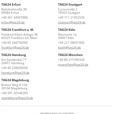
TAG24 Erfurt
TAG24 Stuttgart
Bahnhofstraße 38
Curiestraße 2
99084 Erfurt
70563 Stuttgart
+49 361 34947880
+49 711 21952530
erfurt@tag24.de
stuttgart@tag24.de
TAG24 Frankfurt a. M.
TAG24 Köln
Friedrich-Ebert-Anlage 36
Neumarkt 1a
60325 Frankfurt am Main
50667 Köln
+49 69 348750580
+49 221 98651990
frankfurt@tag24.de
koeln@tag24.de
TAG24 Hamburg
TAG24 München
Am Sandtorkai 77
+49 89 215390320
20457 Hamburg
muenchen@tag24.de
+49 40 228608090
hamburg@tag24.de
TAG24 Magdeburg
Breiter Weg 8-10A
39104 Magdeburg
+49 391 50548260
magdeburg@tag24.de
WERBEMÖGLICHKEITEN