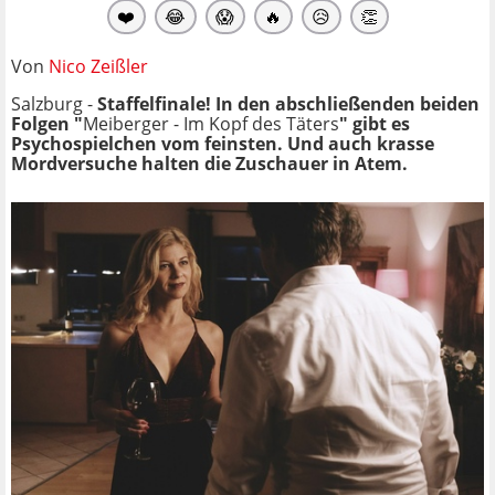
❤️
😂
😱
🔥
😥
👏
Von
Nico Zeißler
Salzburg -
Staffelfinale! In den abschließenden beiden
Folgen "
Meiberger - Im Kopf des Täters
" gibt es
Psychospielchen vom feinsten. Und auch krasse
Mordversuche halten die Zuschauer in Atem.