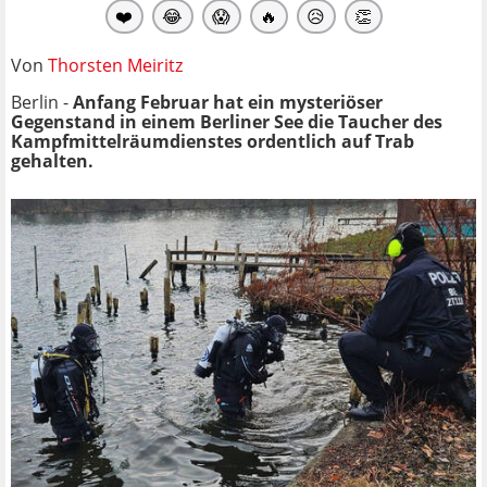
❤️
😂
😱
🔥
😥
👏
Von
Thorsten Meiritz
Berlin -
Anfang Februar hat ein mysteriöser
Gegenstand in einem Berliner See die Taucher des
Kampfmittelräumdienstes ordentlich auf Trab
gehalten.