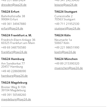
+49 351 888-2424
+49 341 24250430
dresden@tag24.de
leipzig@tag24.de
TAG24 Erfurt
TAG24 Stuttgart
Bahnhofstraße 38
Curiestraße 2
99084 Erfurt
70563 Stuttgart
+49 361 34947880
+49 711 21952530
erfurt@tag24.de
stuttgart@tag24.de
TAG24 Frankfurt a. M.
TAG24 Köln
Friedrich-Ebert-Anlage 36
Neumarkt 1a
60325 Frankfurt am Main
50667 Köln
+49 69 348750580
+49 221 98651990
frankfurt@tag24.de
koeln@tag24.de
TAG24 Hamburg
TAG24 München
Am Sandtorkai 77
+49 89 215390320
20457 Hamburg
muenchen@tag24.de
+49 40 228608090
hamburg@tag24.de
TAG24 Magdeburg
Breiter Weg 8-10A
39104 Magdeburg
+49 391 50548260
magdeburg@tag24.de