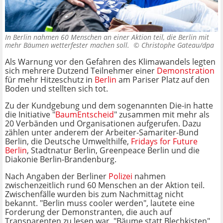
In Berlin nahmen 60 Menschen an einer Aktion teil, die Berlin mit
mehr Bäumen wetterfester machen soll. ©
Christophe Gateau/dpa
Als Warnung vor den Gefahren des Klimawandels legten
sich mehrere Dutzend Teilnehmer einer
Demonstration
für mehr Hitzeschutz in
Berlin
am Pariser Platz auf den
Boden und stellten sich tot.
Zu der Kundgebung und dem sogenannten Die-in hatte
die Initiative "
BaumEntscheid
" zusammen mit mehr als
20 Verbänden und Organisationen aufgerufen. Dazu
zählen unter anderem der Arbeiter-Samariter-Bund
Berlin, die Deutsche Umwelthilfe,
Fridays for Future
Berlin
, Stadtnatur Berlin, Greenpeace Berlin und die
Diakonie Berlin-Brandenburg.
Nach Angaben der Berliner
Polizei
nahmen
zwischenzeitlich rund 60 Menschen an der Aktion teil.
Zwischenfälle wurden bis zum Nachmittag nicht
bekannt. "Berlin muss cooler werden", lautete eine
Forderung der Demonstranten, die auch auf
Transparenten zu lesen war, "Bäume statt Blechkisten"