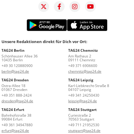
Unsere Redaktionen direkt für Dich vor Ort:
TAG24 Berlin
TAG24 Chemnitz
Schönhauser Allee 36
Am Rathaus 2
10435 Berlin
09111 Chemnitz
+49 30 120880900
+49 371 6906600
berlin@tag24.de
chemnitz@tag24.de
TAG24 Dresden
TAG24 Leipzig
Ostra-Allee 18
Karl-Liebknecht-Straße 8
01067 Dresden
04107 Leipzig
+49 351 888-2424
+49 341 24250430
dresden@tag24.de
leipzig@tag24.de
TAG24 Erfurt
TAG24 Stuttgart
Bahnhofstraße 38
Curiestraße 2
99084 Erfurt
70563 Stuttgart
+49 361 34947880
+49 711 21952530
erfurt@tag24.de
stuttgart@tag24.de