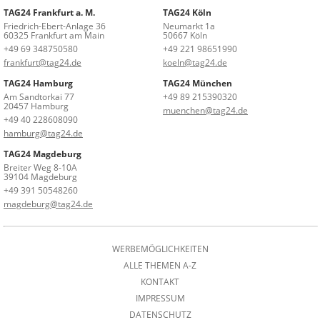
TAG24 Frankfurt a. M.
TAG24 Köln
Friedrich-Ebert-Anlage 36
Neumarkt 1a
60325 Frankfurt am Main
50667 Köln
+49 69 348750580
+49 221 98651990
frankfurt@tag24.de
koeln@tag24.de
TAG24 Hamburg
TAG24 München
Am Sandtorkai 77
+49 89 215390320
20457 Hamburg
muenchen@tag24.de
+49 40 228608090
hamburg@tag24.de
TAG24 Magdeburg
Breiter Weg 8-10A
39104 Magdeburg
+49 391 50548260
magdeburg@tag24.de
WERBEMÖGLICHKEITEN
ALLE THEMEN A-Z
KONTAKT
IMPRESSUM
DATENSCHUTZ