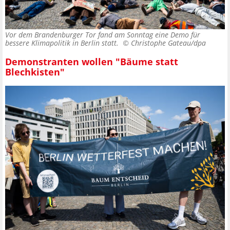
Vor dem Brandenburger Tor fand am Sonntag eine Demo für
bessere Klimapolitik in Berlin statt. ©
Christophe Gateau/dpa
Demonstranten wollen "Bäume statt
Blechkisten"