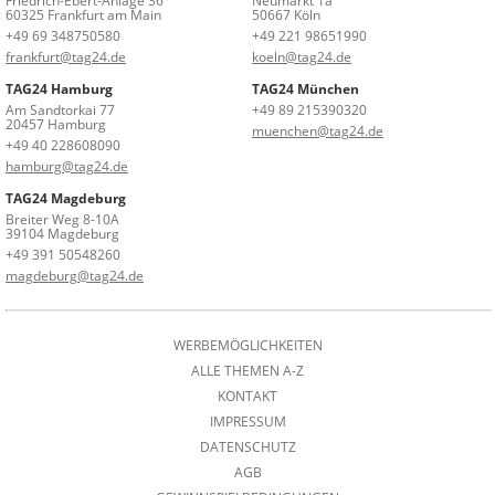
Friedrich-Ebert-Anlage 36
Neumarkt 1a
60325 Frankfurt am Main
50667 Köln
+49 69 348750580
+49 221 98651990
frankfurt@tag24.de
koeln@tag24.de
TAG24 Hamburg
TAG24 München
Am Sandtorkai 77
+49 89 215390320
20457 Hamburg
muenchen@tag24.de
+49 40 228608090
hamburg@tag24.de
TAG24 Magdeburg
Breiter Weg 8-10A
39104 Magdeburg
+49 391 50548260
magdeburg@tag24.de
WERBEMÖGLICHKEITEN
ALLE THEMEN A-Z
KONTAKT
IMPRESSUM
DATENSCHUTZ
AGB