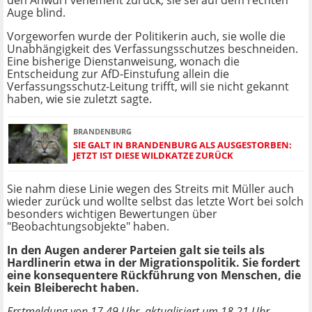
den Anwurf vehement zurück, sie sei auf dem rechten
Auge blind.
Vorgeworfen wurde der Politikerin auch, sie wolle die
Unabhängigkeit des Verfassungsschutzes beschneiden.
Eine bisherige Dienstanweisung, wonach die
Entscheidung zur AfD-Einstufung allein die
Verfassungsschutz-Leitung trifft, will sie nicht gekannt
haben, wie sie zuletzt sagte.
BRANDENBURG
SIE GALT IN BRANDENBURG ALS AUSGESTORBEN:
JETZT IST DIESE WILDKATZE ZURÜCK
Sie nahm diese Linie wegen des Streits mit Müller auch
wieder zurück und wollte selbst das letzte Wort bei solch
besonders wichtigen Bewertungen über
"Beobachtungsobjekte" haben.
In den Augen anderer Parteien galt sie teils als
Hardlinerin etwa in der Migrationspolitik. Sie fordert
eine konsequentere Rückführung von Menschen, die
kein Bleiberecht haben.
Erstmeldung von 17.49 Uhr, aktualisiert um 18.21 Uhr.