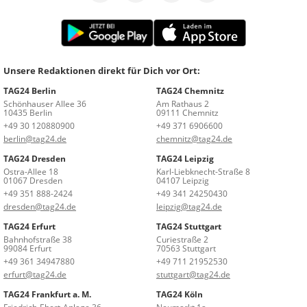
Unsere Redaktionen direkt für Dich vor Ort:
TAG24 Berlin
TAG24 Chemnitz
Schönhauser Allee 36
Am Rathaus 2
10435 Berlin
09111 Chemnitz
+49 30 120880900
+49 371 6906600
berlin@tag24.de
chemnitz@tag24.de
TAG24 Dresden
TAG24 Leipzig
Ostra-Allee 18
Karl-Liebknecht-Straße 8
01067 Dresden
04107 Leipzig
+49 351 888-2424
+49 341 24250430
dresden@tag24.de
leipzig@tag24.de
TAG24 Erfurt
TAG24 Stuttgart
Bahnhofstraße 38
Curiestraße 2
99084 Erfurt
70563 Stuttgart
+49 361 34947880
+49 711 21952530
erfurt@tag24.de
stuttgart@tag24.de
TAG24 Frankfurt a. M.
TAG24 Köln