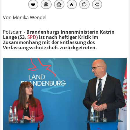
❤️
😂
😱
🔥
😥
👏
Von Monika Wendel
Potsdam -
Brandenburgs Innenministerin Katrin
Lange (53,
SPD
) ist nach heftiger Kritik im
Zusammenhang mit der Entlassung des
Verfassungsschutzchefs zurückgetreten.