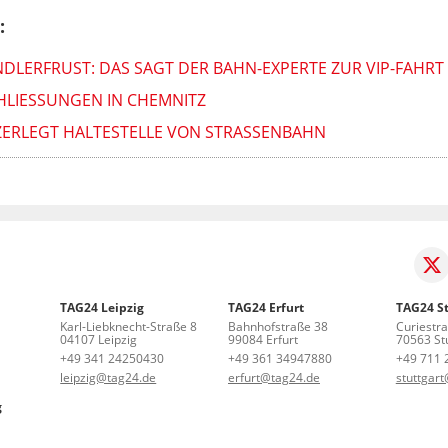
:
NDLERFRUST: DAS SAGT DER BAHN-EXPERTE ZUR VIP-FAHRT 
HLIESSUNGEN IN CHEMNITZ
ZERLEGT HALTESTELLE VON STRASSENBAHN
TAG24 Leipzig
TAG24 Erfurt
TAG24 St
Karl-Liebknecht-Straße 8
Bahnhofstraße 38
Curiestr
04107 Leipzig
99084 Erfurt
70563 Stu
+49 341 24250430
+49 361 34947880
+49 711 
leipzig@tag24.de
erfurt@tag24.de
stuttgar
g