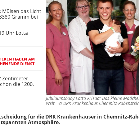
us Mülsen das Licht
t 3380 Gramm bei
19 Uhr Lotta
THEKEN HABEN AM
HENENDE DIENST
 Zentimeter
chon die 1200.
Jubiläumsbaby Lotta Frieda: Das kleine Mädche
Welt. ©
DRK Krankenhaus Chemnitz-Rabenstei
Entscheidung für die DRK Krankenhäuser in Chemnitz-Rab
entspannten Atmosphäre.