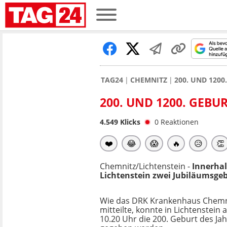
TAG24
CHEMNITZ
200. UND 120
200. UND 1200. GEBU
4.549
Klicks
0
Reaktionen
❤️
😂
😱
🔥
😥
👏
Chemnitz/Lichtenstein -
Innerhal
Lichtenstein zwei Jubiläumsge
Wie das DRK Krankenhaus Chemn
mitteilte, konnte in Lichtenstei
10.20 Uhr die 200. Geburt des Ja