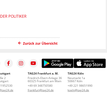
DER POLITIKER
Zurück zur Übersicht
uttgart
TAG24 Frankfurt a. M.
TAG24 Köln
aße 2
Friedrich-Ebert-Anlage 36
Neumarkt 1a
ttgart
60325 Frankfurt am Main
50667 Köln
21952530
+49 69 348750580
+49 221 98651990
t@tag24.de
frankfurt@tag24.de
koeln@tag24.de