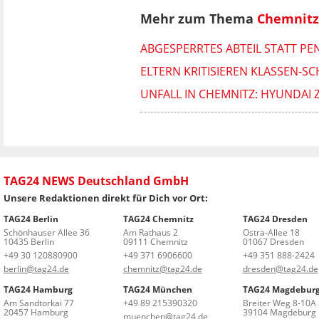
Mehr zum Thema
Chemnitz
ABGESPERRTES ABTEIL STATT PE
ELTERN KRITISIEREN KLASSEN-SC
UNFALL IN CHEMNITZ: HYUNDAI 
TAG24 NEWS Deutschland GmbH
Unsere Redaktionen direkt für Dich vor Ort:
TAG24 Berlin
TAG24 Chemnitz
TAG24 Dresden
Schönhauser Allee 36
Am Rathaus 2
Ostra-Allee 18
10435 Berlin
09111 Chemnitz
01067 Dresden
+49 30 120880900
+49 371 6906600
+49 351 888-2424
berlin@tag24.de
chemnitz@tag24.de
dresden@tag24.de
TAG24 Hamburg
TAG24 München
TAG24 Magdebur
Am Sandtorkai 77
+49 89 215390320
Breiter Weg 8-10A
20457 Hamburg
39104 Magdeburg
muenchen@tag24.de