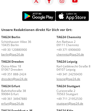
Unsere Redaktionen direkt für Dich vor Ort:
TAG24 Berlin
TAG24 Chemnitz
Schönhauser Allee 36
Am Rathaus 2
10435 Berlin
09111 Chemnitz
+49 30 120880900
+49 371 6906600
berlin@tag24.de
chemnitz@tag24.de
TAG24 Dresden
TAG24 Leipzig
Ostra-Allee 18
Karl-Liebknecht-Straße 8
01067 Dresden
04107 Leipzig
+49 351 888-2424
+49 341 24250430
dresden@tag24.de
leipzig@tag24.de
TAG24 Erfurt
TAG24 Stuttgart
Bahnhofstraße 38
Curiestraße 2
99084 Erfurt
70563 Stuttgart
+49 361 34947880
+49 711 21952530
erfurt@tag24.de
stuttgart@tag24.de
TAG24 Frankfurt a. M.
TAG24 Köln