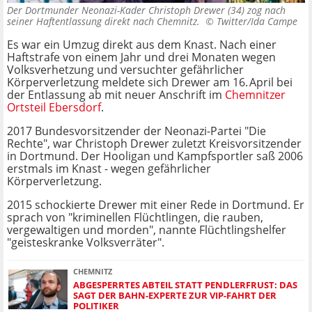
Der Dortmunder Neonazi-Kader Christoph Drewer (34) zog nach
seiner Haftentlassung direkt nach Chemnitz. ©
Twitter/Ida Campe
Es war ein Umzug direkt aus dem Knast. Nach einer
Haftstrafe von einem Jahr und drei Monaten wegen
Volksverhetzung und versuchter gefährlicher
Körperverletzung meldete sich Drewer am 16. April bei
der Entlassung ab mit neuer Anschrift im
Chemnitzer
Ortsteil Ebersdorf
.
2017 Bundesvorsitzender der Neonazi-Partei "Die
Rechte", war Christoph Drewer zuletzt Kreisvorsitzender
in Dortmund. Der Hooligan und Kampfsportler saß 2006
erstmals im Knast - wegen gefährlicher
Körperverletzung.
2015 schockierte Drewer mit einer Rede in Dortmund. Er
sprach von "kriminellen Flüchtlingen, die rauben,
vergewaltigen und morden", nannte Flüchtlingshelfer
"geisteskranke Volksverräter".
CHEMNITZ
ABGESPERRTES ABTEIL STATT PENDLERFRUST: DAS
SAGT DER BAHN-EXPERTE ZUR VIP-FAHRT DER
POLITIKER