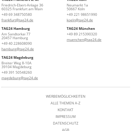
Friedrich-Ebert-Anlage 36
Neumarkt 1a
60325 Frankfurt am Main
50667 Köln
+49 69 348750580
+49 221 98651990
frankfurt@tag24.de
koeln@tag24.de
TAG24 Hamburg
TAG24 München
Am Sandtorkai 77
+49 89 215390320
20457 Hamburg
muenchen@tag24.de
+49 40 228608090
hamburg@tag24.de
TAG24 Magdeburg
Breiter Weg 8-10A
39104 Magdeburg
+49 391 50548260
magdeburg@tag24.de
WERBEMÖGLICHKEITEN
ALLE THEMEN A-Z
KONTAKT
IMPRESSUM
DATENSCHUTZ
AGB