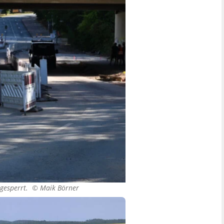
l gesperrt. ©
Maik Börner