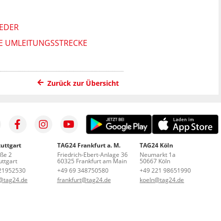
EDER
E UMLEITUNGSSTRECKE
Zurück zur Übersicht
uttgart
TAG24 Frankfurt a. M.
TAG24 Köln
aße 2
Friedrich-Ebert-Anlage 36
Neumarkt 1a
ttgart
60325 Frankfurt am Main
50667 Köln
21952530
+49 69 348750580
+49 221 98651990
t@tag24.de
frankfurt@tag24.de
koeln@tag24.de