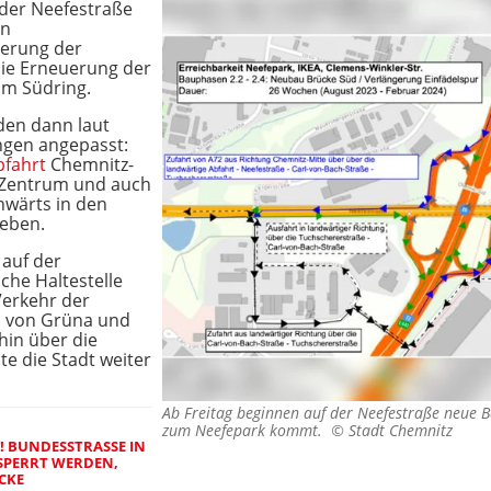
der Neefestraße
en
gerung der
die Erneuerung der
um Südring.
en dann laut
ngen angepasst:
bfahrt
Chemnitz-
Zentrum und auch
nwärts in den
geben.
 auf der
che Haltestelle
Verkehr der
m von Grüna und
in über die
te die Stadt weiter
Ab Freitag beginnen auf der Neefestraße neue Ba
zum Neefepark kommt. ©
Stadt Chemnitz
BUNDESSTRASSE IN S
PERRT WERDEN, N
KE