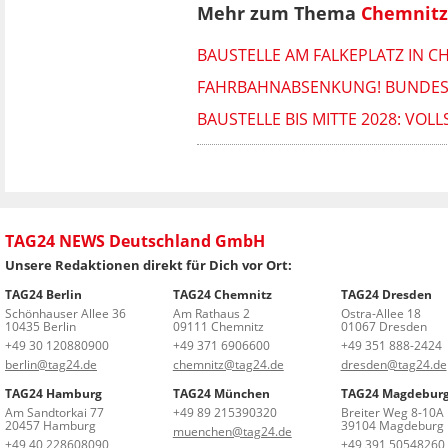
Mehr zum Thema
Chemnitz
BAUSTELLE AM FALKEPLATZ IN C
FAHRBAHNABSENKUNG! BUNDESS
BAUSTELLE BIS MITTE 2028: VOL
TAG24 NEWS Deutschland GmbH
Unsere Redaktionen direkt für Dich vor Ort:
TAG24 Berlin
TAG24 Chemnitz
TAG24 Dresden
Schönhauser Allee 36
Am Rathaus 2
Ostra-Allee 18
10435 Berlin
09111 Chemnitz
01067 Dresden
+49 30 120880900
+49 371 6906600
+49 351 888-2424
berlin@tag24.de
chemnitz@tag24.de
dresden@tag24.de
TAG24 Hamburg
TAG24 München
TAG24 Magdebur
Am Sandtorkai 77
+49 89 215390320
Breiter Weg 8-10A
20457 Hamburg
39104 Magdeburg
muenchen@tag24.de
+49 40 228608090
+49 391 50548260