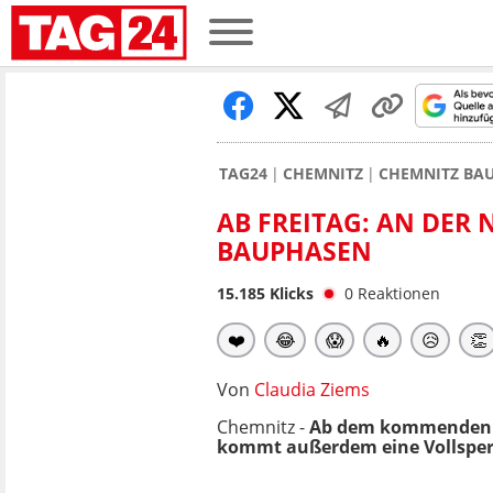
TAG24
CHEMNITZ
CHEMNITZ BA
AB FREITAG: AN DER 
AUPHASEN
15.185
Klicks
0
Reaktionen
❤️
😂
😱
🔥
😥
👏
Von
Claudia Ziems
Chemnitz -
Ab dem kommenden F
kommt außerdem eine Vollsper