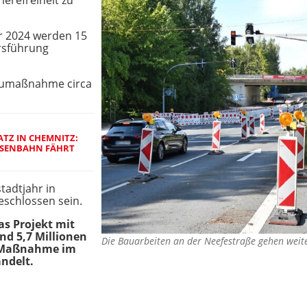
ierefreiheit zu
r 2024 werden 15
rsführung
Baumaßnahme circa
ATZ IN CHEMNITZ:
SENBAHN FÄHRT B
tadtjahr in
eschlossen sein.
as Projekt mit
nd 5,7 Millionen
Die Bauarbeiten an der Neefestraße gehen wei
e Maßnahme im
ndelt.