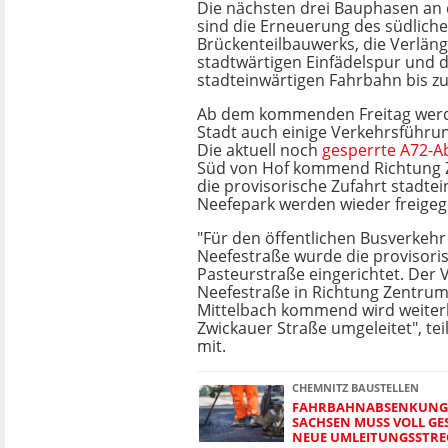
Die nächsten drei Bauphasen an 
sind die Erneuerung des südlich
Brückenteilbauwerks, die Verlän
stadtwärtigen Einfädelspur und 
stadteinwärtigen Fahrbahn bis z
Ab dem kommenden Freitag werd
Stadt auch einige Verkehrsführu
Die aktuell noch
gesperrte A72-A
Süd von Hof kommend Richtung 
die provisorische Zufahrt stadtei
Neefepark werden wieder freige
"Für den öffentlichen Busverkehr
Neefestraße wurde die provisoris
Pasteurstraße eingerichtet. Der 
Neefestraße in Richtung Zentru
Mittelbach kommend wird weiterh
Zwickauer Straße umgeleitet", teil
mit.
CHEMNITZ BAUSTELLEN
FAHRBAHNABSENKUNG! 
ACHSEN MUSS VOLL GES
EUE UMLEITUNGSSTREC