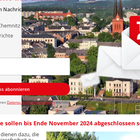
 Nachrichten direkt in dein
 Chemnitz & Umgebung
richte
los abonnieren
eren
Datenschutzbestimmungen
zu.
e sollen bis Ende November 2024 abgeschlossen s
 dienen dazu, die