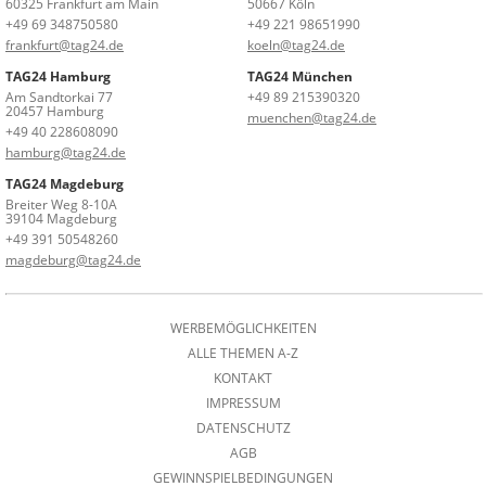
60325 Frankfurt am Main
50667 Köln
+49 69 348750580
+49 221 98651990
frankfurt@tag24.de
koeln@tag24.de
TAG24 Hamburg
TAG24 München
Am Sandtorkai 77
+49 89 215390320
20457 Hamburg
muenchen@tag24.de
+49 40 228608090
hamburg@tag24.de
TAG24 Magdeburg
Breiter Weg 8-10A
39104 Magdeburg
+49 391 50548260
magdeburg@tag24.de
WERBEMÖGLICHKEITEN
ALLE THEMEN A-Z
KONTAKT
IMPRESSUM
DATENSCHUTZ
AGB
GEWINNSPIELBEDINGUNGEN