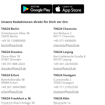
Unsere Redaktionen direkt für Dich vor Ort:
TAG24 Berlin
TAG24 Chemnitz
Schönhauser Allee 36
Am Rathaus 2
10435 Berlin
09111 Chemnitz
+49 30 120880900
+49 371 6906600
berlin@tag24.de
chemnitz@tag24.de
TAG24 Dresden
TAG24 Leipzig
Ostra-Allee 18
Karl-Liebknecht-Straße 8
01067 Dresden
04107 Leipzig
+49 351 888-2424
+49 341 24250430
dresden@tag24.de
leipzig@tag24.de
TAG24 Erfurt
TAG24 Stuttgart
Bahnhofstraße 38
Curiestraße 2
99084 Erfurt
70563 Stuttgart
+49 361 34947880
+49 711 21952530
erfurt@tag24.de
stuttgart@tag24.de
TAG24 Frankfurt a. M.
TAG24 Köln
Friedrich-Ebert-Anlage 36
Neumarkt 1a