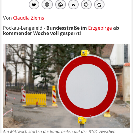
❤️
😂
😱
🔥
😥
👏
Von
Claudia Ziems
Pockau-Lengefeld -
Bundesstraße im
Erzgebirge
ab
kommender Woche voll gesperrt!
Am Mittwoch starten die Bauarbeiten auf der B101 zwischen