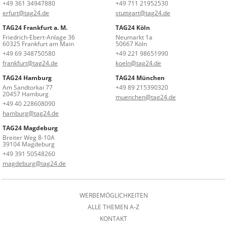
+49 361 34947880
+49 711 21952530
erfurt@tag24.de
stuttgart@tag24.de
TAG24 Frankfurt a. M.
TAG24 Köln
Friedrich-Ebert-Anlage 36
Neumarkt 1a
60325 Frankfurt am Main
50667 Köln
+49 69 348750580
+49 221 98651990
frankfurt@tag24.de
koeln@tag24.de
TAG24 Hamburg
TAG24 München
Am Sandtorkai 77
+49 89 215390320
20457 Hamburg
muenchen@tag24.de
+49 40 228608090
hamburg@tag24.de
TAG24 Magdeburg
Breiter Weg 8-10A
39104 Magdeburg
+49 391 50548260
magdeburg@tag24.de
WERBEMÖGLICHKEITEN
ALLE THEMEN A-Z
KONTAKT