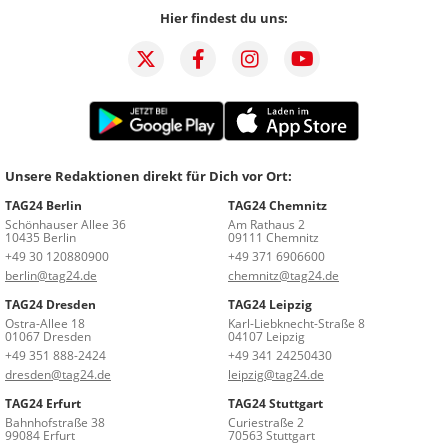
Hier findest du uns:
Unsere Redaktionen direkt für Dich vor Ort:
TAG24 Berlin
TAG24 Chemnitz
Schönhauser Allee 36
Am Rathaus 2
10435 Berlin
09111 Chemnitz
+49 30 120880900
+49 371 6906600
berlin@tag24.de
chemnitz@tag24.de
TAG24 Dresden
TAG24 Leipzig
Ostra-Allee 18
Karl-Liebknecht-Straße 8
01067 Dresden
04107 Leipzig
+49 351 888-2424
+49 341 24250430
dresden@tag24.de
leipzig@tag24.de
TAG24 Erfurt
TAG24 Stuttgart
Bahnhofstraße 38
Curiestraße 2
99084 Erfurt
70563 Stuttgart