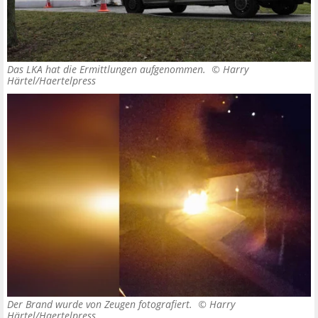
Das LKA hat die Ermittlungen aufgenommen. ©
Harry
Härtel/Haertelpress
Der Brand wurde von Zeugen fotografiert. ©
Harry
Härtel/Haertelpress