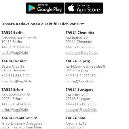
Unsere Redaktionen direkt für Dich vor Ort:
TAG24 Berlin
TAG24 Chemnitz
Schönhauser Allee 36
Am Rathaus 2
10435 Berlin
09111 Chemnitz
+49 30 120880900
+49 371 6906600
berlin@tag24.de
chemnitz@tag24.de
TAG24 Dresden
TAG24 Leipzig
Ostra-Allee 18
Karl-Liebknecht-Straße 8
01067 Dresden
04107 Leipzig
+49 351 888-2424
+49 341 24250430
dresden@tag24.de
leipzig@tag24.de
TAG24 Erfurt
TAG24 Stuttgart
Bahnhofstraße 38
Curiestraße 2
99084 Erfurt
70563 Stuttgart
+49 361 34947880
+49 711 21952530
erfurt@tag24.de
stuttgart@tag24.de
TAG24 Frankfurt a. M.
TAG24 Köln
Friedrich-Ebert-Anlage 36
Neumarkt 1a
60325 Frankfurt am Main
50667 Köln