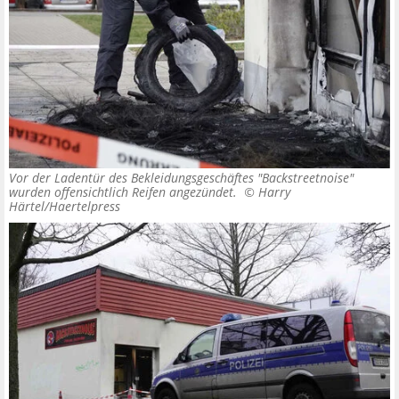
Vor der Ladentür des Bekleidungsgeschäftes "Backstreetnoise"
wurden offensichtlich Reifen angezündet. ©
Harry
Härtel/Haertelpress