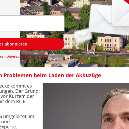
los abonnieren
eren
Datenschutzbestimmungen
zu.
on Problemen beim Laden der Akkuzüge
recke kommt es
ungen. Der Grund:
b vor Kurzem der
mit dem RE 6
6 umgeleitet, im
e und
Experte.