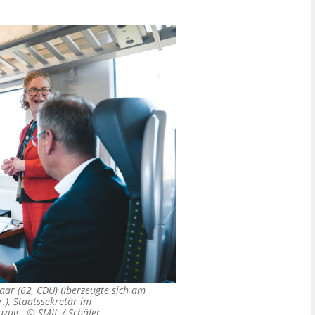
aar (62, CDU) überzeugte sich am
.), Staatssekretär im
kuzug. ©
SMIL / Schäfer