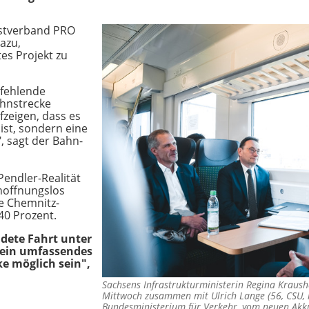
stverband PRO
azu,
es Projekt zu
 fehlende
ahnstrecke
zeigen, dass es
 ist, sondern eine
, sagt der Bahn-
Pendler-Realität
hoffnungslos
ke Chemnitz-
140 Prozent.
dete Fahrt unter
kein umfassendes
ke möglich sein",
Sachsens Infrastrukturministerin Regina Kraush
Mittwoch zusammen mit Ulrich Lange (56, CSU, r
Bundesministerium für Verkehr, vom neuen Ak