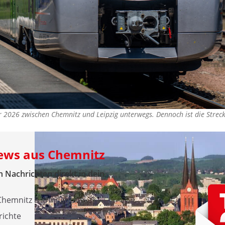
r 2026 zwischen Chemnitz und Leipzig unterwegs. Dennoch ist die Streck
News aus Chemnitz
 Nachrichten direkt in dein
 Chemnitz & Umgebung
richte