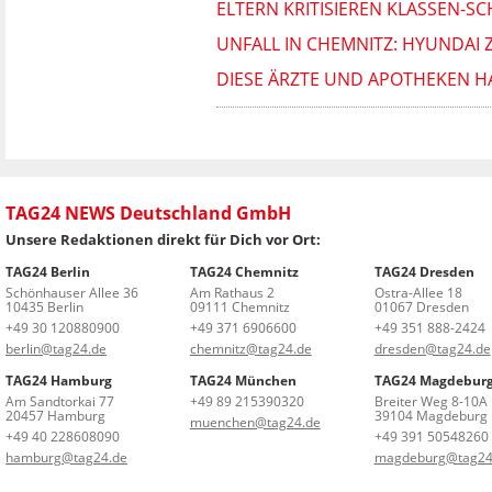
ELTERN KRITISIEREN KLASSEN-SC
UNFALL IN CHEMNITZ: HYUNDAI 
DIESE ÄRZTE UND APOTHEKEN 
TAG24 NEWS Deutschland GmbH
Unsere Redaktionen direkt für Dich vor Ort:
TAG24 Berlin
TAG24 Chemnitz
TAG24 Dresden
Schönhauser Allee 36
Am Rathaus 2
Ostra-Allee 18
10435 Berlin
09111 Chemnitz
01067 Dresden
+49 30 120880900
+49 371 6906600
+49 351 888-2424
berlin@tag24.de
chemnitz@tag24.de
dresden@tag24.de
TAG24 Hamburg
TAG24 München
TAG24 Magdebur
Am Sandtorkai 77
+49 89 215390320
Breiter Weg 8-10A
20457 Hamburg
39104 Magdeburg
muenchen@tag24.de
+49 40 228608090
+49 391 50548260
hamburg@tag24.de
magdeburg@tag24