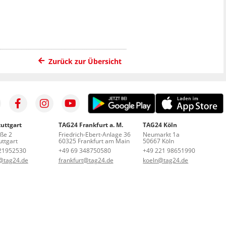
Zurück zur Übersicht
uttgart
TAG24 Frankfurt a. M.
TAG24 Köln
aße 2
Friedrich-Ebert-Anlage 36
Neumarkt 1a
ttgart
60325 Frankfurt am Main
50667 Köln
21952530
+49 69 348750580
+49 221 98651990
t@tag24.de
frankfurt@tag24.de
koeln@tag24.de