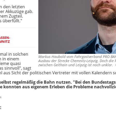
n den letzten
er Akkuzüge gab.
nem Zugteil.
 überfüllt."
ASSEN-
MNITZ
 mal in solchen
Markus Haubold vom Fahrgastverband PRO BAHN
h in einem
Ausbau der Strecke Chemnitz-Leipzig. Doch die 
leme quasi
zwischen Geithain und Leipzig ist noch unklar.
s sinnvoll", sagt
l aus Sicht der politischen Vertreter mit vollen Kalendern s
r selbst regelmäßig die Bahn nutzen. "Bei den Bundestag
 sie konnten aus eigenem Erleben die Probleme nachvollz
dt
: