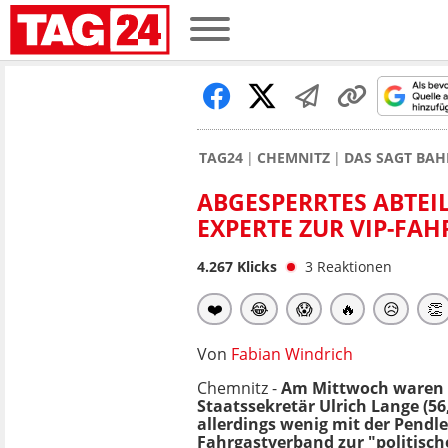
TAG24
CHEMNITZ
DAS SAGT BAH
ABGESPERRTES ABTEIL
EXPERTE ZUR VIP-FAH
4.267
Klicks
3
Reaktionen
❤️
😂
😱
🔥
😥
👏
Von
Fabian Windrich
Chemnitz -
Am Mittwoch waren
Staatssekretär Ulrich Lange (56
allerdings wenig mit der Pendle
Fahrgastverband zur "politisch