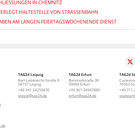
HLIESSUNGEN IN CHEMNITZ
ZERLEGT HALTESTELLE VON STRASSENBAHN
HABEN AM LANGEN FEIERTAGSWOCHENENDE DIENST
TAG24 Leipzig
TAG24 Erfurt
TAG24 St
Karl-Liebknecht-Straße 8
Bahnhofstraße 38
Curiestr
04107 Leipzig
99084 Erfurt
70563 Stu
+49 341 24250430
+49 361 34947880
+49 711 
leipzig@tag24.de
erfurt@tag24.de
stuttgar
g
.de