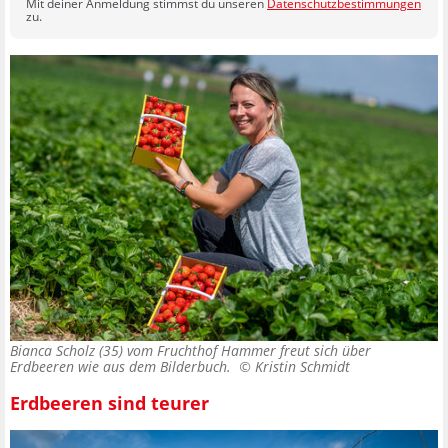
Mit deiner Anmeldung stimmst du unseren
Datenschutzbestimmungen
zu.
Bianca Scholz (35) vom Fruchthof Hammer freut sich über
Erdbeeren wie aus dem Bilderbuch. ©
Kristin Schmidt
Erdbeeren sind teurer