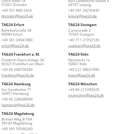
Ostra-Allee 18
Karl-Liebknecht-Straße 8
01067 Dresden
04107 Leipzig
+49 351 888-2424
+49 341 24250430
dresden@tag24.de
leipzig@tag24.de
TAG24 Erfurt
TAG24 Stuttgart
Bahnhofstraße 38
Curiestraße 2
99084 Erfurt
70563 Stuttgart
+49 361 34947880
+49 711 21952530
erfurt@tag24.de
stuttgart@tag24.de
TAG24 Frankfurt a. M.
TAG24 Köln
Friedrich-Ebert-Anlage 36
Neumarkt 1a
60325 Frankfurt am Main
50667 Köln
+49 69 348750580
+49 221 98651990
frankfurt@tag24.de
koeln@tag24.de
TAG24 Hamburg
TAG24 München
Am Sandtorkai 77
+49 89 215390320
20457 Hamburg
muenchen@tag24.de
+49 40 228608090
hamburg@tag24.de
TAG24 Magdeburg
Breiter Weg 8-10A
39104 Magdeburg
+49 391 50548260