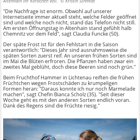
Altenhain ihr Körbchen voll. ©
Kristin Schmidt
"Die Nachfrage ist enorm. Obwohl auf unserer
Internetseite immer aktuell steht, welche Felder geöffnet
sind und welche noch nicht, stand das Telefon nicht still.
Am ersten Öffnungstag in Altenhain stand gefühlt halb
Chemnitz vor dem Feld", sagt Claudia Funcke (50).
Der späte Frost ist für den Fehlstart in die Saison
verantwortlich: "Dieses Jahr sind ausnahmsweise die
späten Sorten zuerst reif. An unseren frühen Sorten sind
im Mai die Blüten erfroren. Die Pflanzen haben zwar ein
zweites Mal geblüht, doch diese Beeren sind noch grün."
Beim Fruchthof Hammer in Lichtenau reiften die frühen
Früchtchen wegen Frostschäden zu krumpeligen
Formen heran: "Daraus konnte ich nur noch Marmelade
machen", sagt Chefin Bianca Scholz (35). "Seit dieser
Woche geht es mit den anderen Sorten endlich voran.
Dank des Regens sind die Früchte riesig."