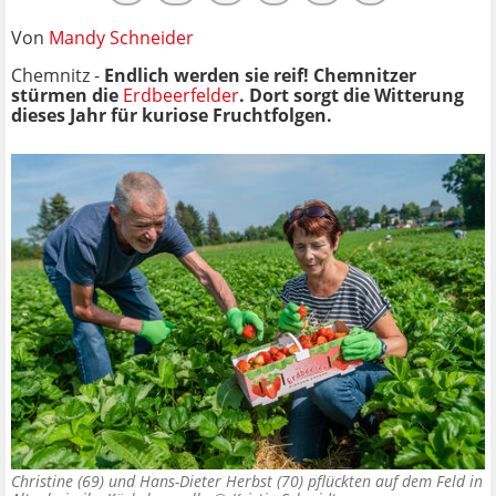
Von
Mandy Schneider
Chemnitz -
Endlich werden sie reif! Chemnitzer
stürmen die
Erdbeerfelder
. Dort sorgt die Witterung
dieses Jahr für kuriose Fruchtfolgen.
Christine (69) und Hans-Dieter Herbst (70) pflückten auf dem Feld in