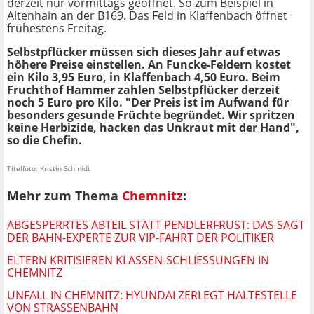
derzeit nur vormittags geöffnet. So zum Beispiel in
Altenhain an der B169. Das Feld in Klaffenbach öffnet
frühestens Freitag.
Selbstpflücker müssen sich dieses Jahr auf etwas
höhere Preise einstellen. An Funcke-Feldern kostet
ein Kilo 3,95 Euro, in Klaffenbach 4,50 Euro. Beim
Fruchthof Hammer zahlen Selbstpflücker derzeit
noch 5 Euro pro Kilo. "Der Preis ist im Aufwand für
besonders gesunde Früchte begründet. Wir spritzen
keine Herbizide, hacken das Unkraut mit der Hand",
so die Chefin.
Titelfoto: Kristin Schmidt
Mehr zum Thema
Chemnitz
:
ABGESPERRTES ABTEIL STATT PENDLERFRUST: DAS SAGT
DER BAHN-EXPERTE ZUR VIP-FAHRT DER POLITIKER
ELTERN KRITISIEREN KLASSEN-SCHLIESSUNGEN IN C
HEMNITZ
UNFALL IN CHEMNITZ: HYUNDAI ZERLEGT HALTESTELLE
VON STRASSENBAHN