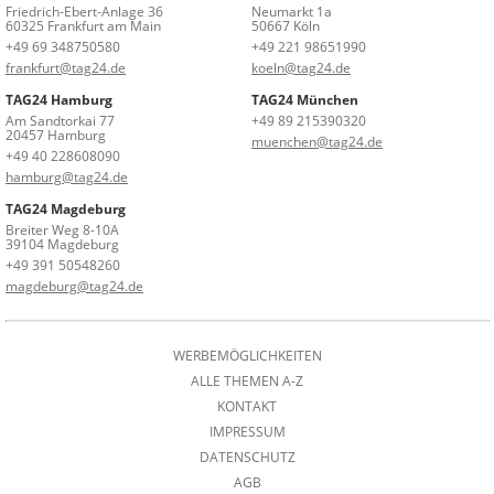
Friedrich-Ebert-Anlage 36
Neumarkt 1a
60325 Frankfurt am Main
50667 Köln
+49 69 348750580
+49 221 98651990
frankfurt@tag24.de
koeln@tag24.de
TAG24 Hamburg
TAG24 München
Am Sandtorkai 77
+49 89 215390320
20457 Hamburg
muenchen@tag24.de
+49 40 228608090
hamburg@tag24.de
TAG24 Magdeburg
Breiter Weg 8-10A
39104 Magdeburg
+49 391 50548260
magdeburg@tag24.de
WERBEMÖGLICHKEITEN
ALLE THEMEN A-Z
KONTAKT
IMPRESSUM
DATENSCHUTZ
AGB