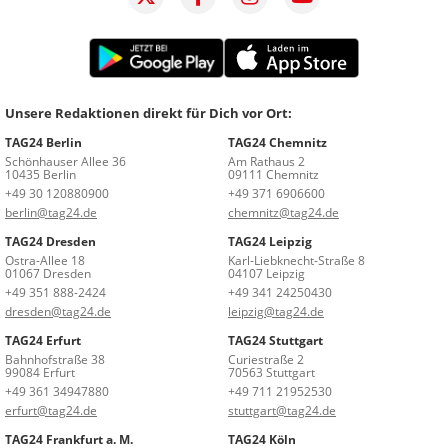
Unsere Redaktionen direkt für Dich vor Ort:
TAG24 Berlin
TAG24 Chemnitz
Schönhauser Allee 36
Am Rathaus 2
10435 Berlin
09111 Chemnitz
+49 30 120880900
+49 371 6906600
berlin@tag24.de
chemnitz@tag24.de
TAG24 Dresden
TAG24 Leipzig
Ostra-Allee 18
Karl-Liebknecht-Straße 8
01067 Dresden
04107 Leipzig
+49 351 888-2424
+49 341 24250430
dresden@tag24.de
leipzig@tag24.de
TAG24 Erfurt
TAG24 Stuttgart
Bahnhofstraße 38
Curiestraße 2
99084 Erfurt
70563 Stuttgart
+49 361 34947880
+49 711 21952530
erfurt@tag24.de
stuttgart@tag24.de
TAG24 Frankfurt a. M.
TAG24 Köln