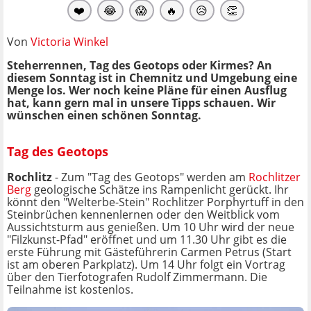
❤️
😂
😱
🔥
😥
👏
Von
Victoria Winkel
Steherrennen, Tag des Geotops oder Kirmes? An
diesem Sonntag ist in Chemnitz und Umgebung eine
Menge los. Wer noch keine Pläne für einen Ausflug
hat, kann gern mal in unsere Tipps schauen. Wir
wünschen einen schönen Sonntag.
Tag des Geotops
Rochlitz
- Zum "Tag des Geotops" werden am
Rochlitzer
Berg
geologische Schätze ins Rampenlicht gerückt. Ihr
könnt den "Welterbe-Stein" Rochlitzer Porphyrtuff in den
Steinbrüchen kennenlernen oder den Weitblick vom
Aussichtsturm aus genießen. Um 10 Uhr wird der neue
"Filzkunst-Pfad" eröffnet und um 11.30 Uhr gibt es die
erste Führung mit Gästeführerin Carmen Petrus (Start
ist am oberen Parkplatz). Um 14 Uhr folgt ein Vortrag
über den Tierfotografen Rudolf Zimmermann. Die
Teilnahme ist kostenlos.