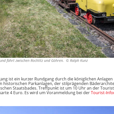
 und fährt zwischen Rochlitz und Göhren. ©
Ralph Kunz
g ist ein kurzer Rundgang durch die königlichen Anlagen i
en historischen Parkanlagen, der stilprägenden Bäderarchit
schen Staatsbades. Treffpunkt ist um 10 Uhr an der Tourist
rkarte 4 Euro. Es wird um Voranmeldung bei der
Tourist-Inf