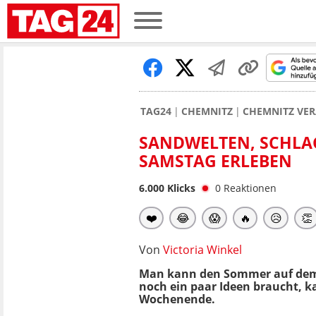
TAG24
CHEMNITZ
CHEMNITZ VER
SANDWELTEN, SCHLAG
SAMSTAG ERLEBEN
6.000
Klicks
0
Reaktionen
❤️
😂
😱
🔥
😥
👏
Von
Victoria Winkel
Man kann den Sommer auf dem 
noch ein paar Ideen braucht, 
Wochenende.