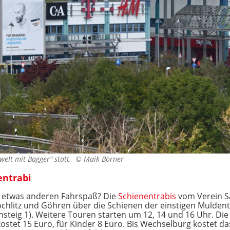
dwelt mit Bagger" statt. ©
Maik Börner
entrabi
en etwas anderen Fahrspaß? Die
Schienentrabis
vom Verein S
chlitz und Göhren über die Schienen der einstigen Muldenta
steig 1). Weitere Touren starten um 12, 14 und 16 Uhr. Di
stet 15 Euro, für Kinder 8 Euro. Bis Wechselburg kostet das