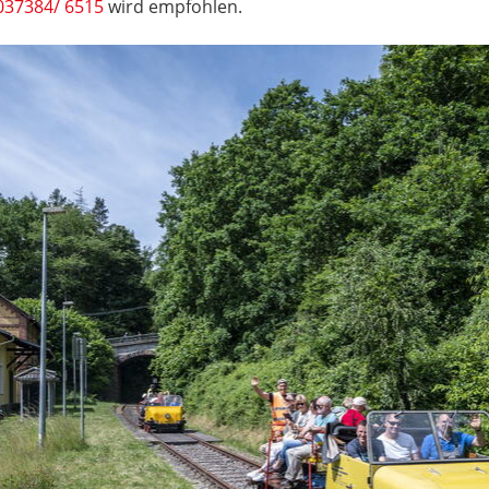
037384/ 6515
wird empfohlen.