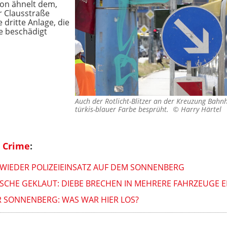
ton ähnelt dem,
r Clausstraße
 dritte Anlage, die
e beschädigt
Auch der Rotlicht-Blitzer an der Kreuzung Bahn
türkis-blauer Farbe besprüht. ©
Harry Härtel
 Crime
:
WIEDER POLIZEIEINSATZ AUF DEM SONNENBERG
SCHE GEKLAUT: DIEBE BRECHEN IN MEHRERE FAHRZEUGE E
R SONNENBERG: WAS WAR HIER LOS?