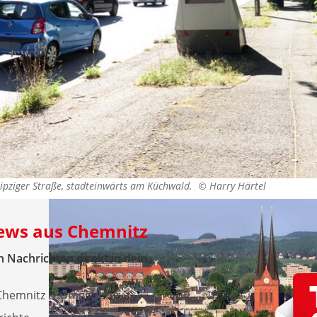
Leipziger Straße, stadteinwärts am Küchwald. ©
Harry Härtel
News aus Chemnitz
 Nachrichten direkt in dein
 Chemnitz & Umgebung