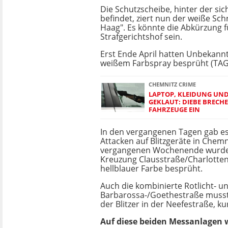
Die Schutzscheibe, hinter der sic
befindet, ziert nun der weiße Sch
Haag". Es könnte die Abkürzung f
Strafgerichtshof sein.
Erst Ende April hatten Unbekann
weißem Farbspray besprüht (TAG2
CHEMNITZ CRIME
LAPTOP, KLEIDUNG UND
GEKLAUT: DIEBE BRECH
FAHRZEUGE EIN
In den vergangenen Tagen gab es 
Attacken auf Blitzgeräte in Chemn
vergangenen Wochenende wurde d
Kreuzung Clausstraße/Charlotten
hellblauer Farbe besprüht.
Auch die kombinierte Rotlicht- 
Barbarossa-/Goethestraße musste
der Blitzer in der Neefestraße, k
Auf diese beiden Messanlagen 