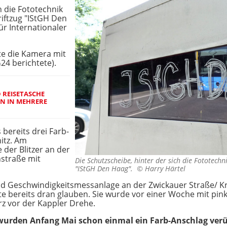
h die Fototechnik
riftzug "IStGH Den
ür Internationaler
te die Kamera mit
4 berichtete).
 REISETASCHE
EN IN MEHRERE
bereits drei Farb-
itz. Am
er Blitzer an der
straße mit
Die Schutzscheibe, hinter der sich die Fototechni
"IStGH Den Haag". ©
Harry Härtel
und Geschwindigkeitsmessanlage an der Zwickauer Straße/ 
 bereits dran glauben. Sie wurde vor einer Woche mit pin
urz vor der Kappler Drehe.
wurden Anfang Mai schon einmal ein Farb-Anschlag verüb