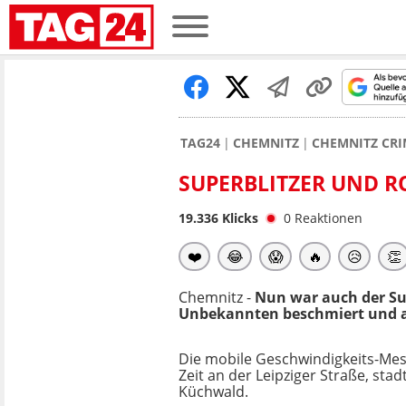
TAG24
CHEMNITZ
CHEMNITZ CRI
SUPERBLITZER UND R
19.336
Klicks
0
Reaktionen
❤️
😂
😱
🔥
😥
👏
Chemnitz -
Nun war auch der Sup
Unbekannten beschmiert und au
Die mobile Geschwindigkeits-Mes
Zeit an der Leipziger Straße, sta
Küchwald.