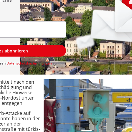
richte
los abonnieren
eren
Datenschutzbestimmungen
zu.
mittelt nach den
chädigung und
liche Hinweise
z-Nordost unter
 entgegen.
b-Attacke auf
annte haben in der
zer an der
traße mit türkis-