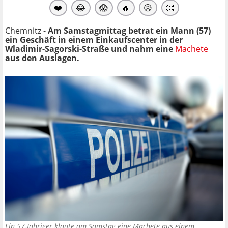
❤️
😂
😱
🔥
😥
👏
Chemnitz -
Am Samstagmittag betrat ein Mann (57)
ein Geschäft in einem Einkaufscenter in der
Wladimir-Sagorski-Straße und nahm eine
Machete
aus den Auslagen.
Ein 57-Jähriger klaute am Samstag eine Machete aus einem