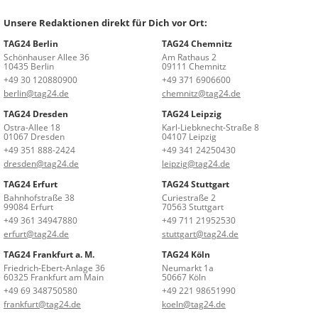
Unsere Redaktionen direkt für Dich vor Ort:
TAG24 Berlin
TAG24 Chemnitz
Schönhauser Allee 36
Am Rathaus 2
10435 Berlin
09111 Chemnitz
+49 30 120880900
+49 371 6906600
berlin@tag24.de
chemnitz@tag24.de
TAG24 Dresden
TAG24 Leipzig
Ostra-Allee 18
Karl-Liebknecht-Straße 8
01067 Dresden
04107 Leipzig
+49 351 888-2424
+49 341 24250430
dresden@tag24.de
leipzig@tag24.de
TAG24 Erfurt
TAG24 Stuttgart
Bahnhofstraße 38
Curiestraße 2
99084 Erfurt
70563 Stuttgart
+49 361 34947880
+49 711 21952530
erfurt@tag24.de
stuttgart@tag24.de
TAG24 Frankfurt a. M.
TAG24 Köln
Friedrich-Ebert-Anlage 36
Neumarkt 1a
60325 Frankfurt am Main
50667 Köln
+49 69 348750580
+49 221 98651990
frankfurt@tag24.de
koeln@tag24.de