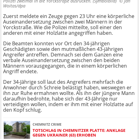
Polizei zweimal in die Yorckstraße ausrücken. (Symbolbild) ©
Jan
Woitas/dpa
Zuerst meldete ein Zeuge gegen 23 Uhr eine körperliche
Auseinandersetzung zwischen zwei Männern in der
Yorckstraße. Wie die Polizei mitteilte, soll einer den
anderen mit einer Holzlatte angegriffen haben.
Die Beamten konnten vor Ort den 34-jährigen
Geschädigten sowie den mutmaßlichen 43-jährigen
Angreifer antreffen. Demnach sei dem Ganzen eine
verbale Auseinandersetzung zwischen den beiden
Männern vorausgegangen, die in einem körperlichen
Angriff endete.
Der 34-Jährige soll laut des Angreifers mehrfach die
Anwohner durch Schreie belästigt haben, weswegen er
ihn zur Ruhe ermahnen wollte. Als ihn der jüngere Mann
daraufhin bedrohte, habe sich der 43-Jährige nur
verteidigen wollen, indem er ihm mit einer Holzlatte auf
den Kopf schlug.
CHEMNITZ CRIME
TOTSCHLAG IN CHEMNITZER PLATTE: ANKLAGE
GEGEN UKRAINER (63) ERHOBEN