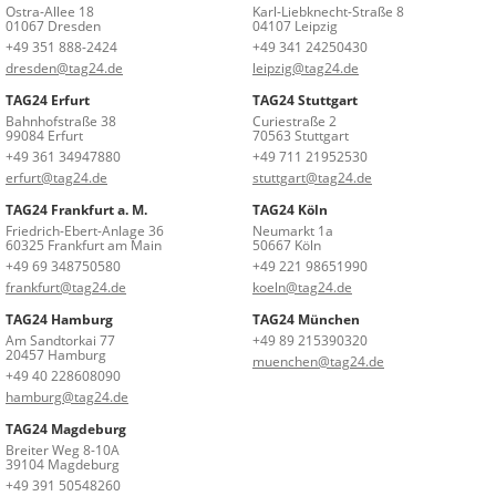
Ostra-Allee 18
Karl-Liebknecht-Straße 8
01067 Dresden
04107 Leipzig
+49 351 888-2424
+49 341 24250430
dresden@tag24.de
leipzig@tag24.de
TAG24 Erfurt
TAG24 Stuttgart
Bahnhofstraße 38
Curiestraße 2
99084 Erfurt
70563 Stuttgart
+49 361 34947880
+49 711 21952530
erfurt@tag24.de
stuttgart@tag24.de
TAG24 Frankfurt a. M.
TAG24 Köln
Friedrich-Ebert-Anlage 36
Neumarkt 1a
60325 Frankfurt am Main
50667 Köln
+49 69 348750580
+49 221 98651990
frankfurt@tag24.de
koeln@tag24.de
TAG24 Hamburg
TAG24 München
Am Sandtorkai 77
+49 89 215390320
20457 Hamburg
muenchen@tag24.de
+49 40 228608090
hamburg@tag24.de
TAG24 Magdeburg
Breiter Weg 8-10A
39104 Magdeburg
+49 391 50548260