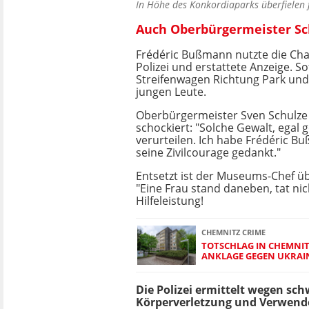
In Höhe des Konkordiaparks überfielen 
Auch Oberbürgermeister Sch
Frédéric Bußmann nutzte die Cha
Polizei und erstattete Anzeige. Sof
Streifenwagen Richtung Park und s
jungen Leute.
Oberbürgermeister Sven Schulze (
schockiert: "Solche Gewalt, egal g
verurteilen. Ich habe Frédéric B
seine Zivilcourage gedankt."
Entsetzt ist der Museums-Chef üb
"Eine Frau stand daneben, tat ni
Hilfeleistung!
CHEMNITZ CRIME
TOTSCHLAG IN CHEMNIT
ANKLAGE GEGEN UKRAIN
Die Polizei ermittelt wegen sch
Körperverletzung und Verwend