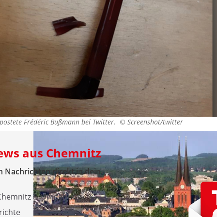
e postete Frédéric Bußmann bei Twitter. ©
Screenshot/twitter
News aus Chemnitz
 Nachrichten direkt in dein
 Chemnitz & Umgebung
richte