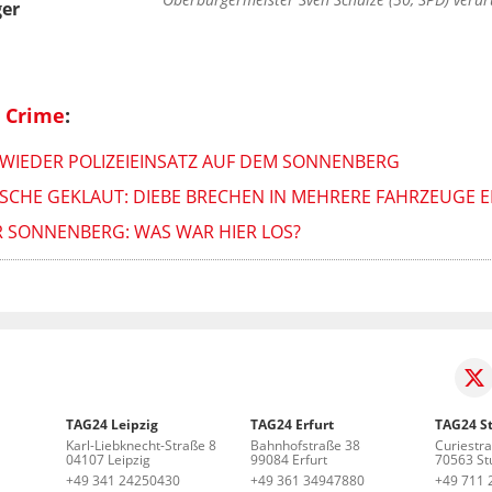
ger
 Crime
:
WIEDER POLIZEIEINSATZ AUF DEM SONNENBERG
SCHE GEKLAUT: DIEBE BRECHEN IN MEHRERE FAHRZEUGE E
R SONNENBERG: WAS WAR HIER LOS?
TAG24 Leipzig
TAG24 Erfurt
TAG24 St
Karl-Liebknecht-Straße 8
Bahnhofstraße 38
Curiestr
04107 Leipzig
99084 Erfurt
70563 Stu
+49 341 24250430
+49 361 34947880
+49 711 