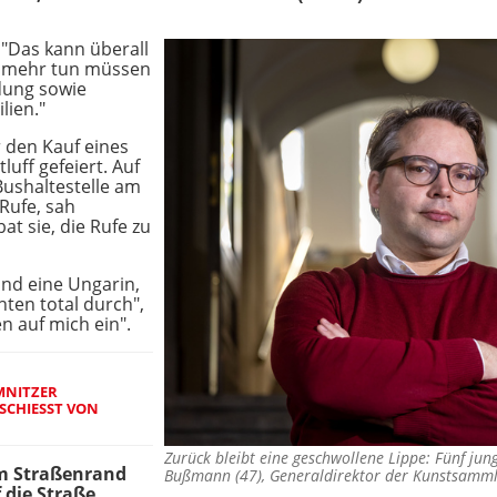
 "Das kann überall
ir mehr tun müssen
ldung sowie
lien."
 den Kauf eines
uff gefeiert. Auf
ushaltestelle am
-Rufe, sah
at sie, die Rufe zu
und eine Ungarin,
hten total durch",
n auf mich ein".
MNITZER
CHIESST VON B
Zurück bleibt eine geschwollene Lippe: Fünf jun
m Straßenrand
Bußmann (47), Generaldirektor der Kunstsam
die Straße,