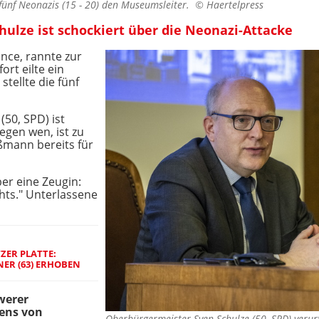
fünf Neonazis (15 - 20) den Museumsleiter. ©
Haertelpress
ulze ist schockiert über die Neonazi-Attacke
nce, rannte zur
ort eilte ein
tellte die fünf
50, SPD) ist
egen wen, ist zu
ußmann bereits für
er eine Zeugin:
chts." Unterlassene
ZER PLATTE:
ER (63) ERHOBEN
werer
ens von
Oberbürgermeister Sven Schulze (50, SPD) verur