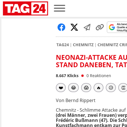
TAG24
CHEMNITZ
CHEMNITZ CRI
NEONAZI-ATTACKE A
STAND DANEBEN, TAT
8.667
Klicks
0
Reaktionen
❤️
😂
😱
🔥
😥
👏
Von Bernd Rippert
Chemnitz - Schlimme Attacke au
(drei Männer, zwei Frauen) ve
Frédéric Bußmann (47). Die Sch
Kunstfachmann entkam zur Poliz