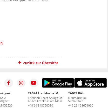
IN
Zurück zur Übersicht
uttgart
TAG24 Frankfurt a. M.
TAG24 Köln
aße 2
Friedrich-Ebert-Anlage 36
Neumarkt 1a
ttgart
60325 Frankfurt am Main
50667 Köln
21952530
+49 69 348750580
+49 221 98651990