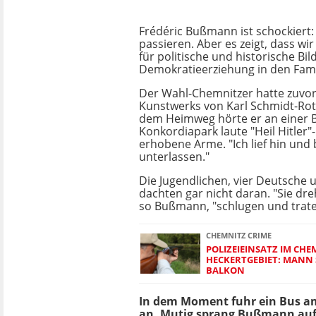
Frédéric Bußmann ist schockiert:
passieren. Aber es zeigt, dass w
für politische und historische Bi
Demokratieerziehung in den Fami
Der Wahl-Chemnitzer hatte zuvor
Kunstwerks von Karl Schmidt-Rottl
dem Heimweg hörte er an einer B
Konkordiapark laute "Heil Hitler"
erhobene Arme. "Ich lief hin und b
unterlassen."
Die Jugendlichen, vier Deutsche 
dachten gar nicht daran. "Sie dre
so Bußmann, "schlugen und trate
CHEMNITZ CRIME
POLIZEIEINSATZ IM CHE
HECKERTGEBIET: MANN S
ALKON
In dem Moment fuhr ein Bus a
an. Mutig sprang Bußmann auf 