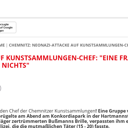
ME
CHEMNITZ: NEONAZI-ATTACKE AUF KUNSTSAMMLUNGEN-CHE
UF KUNSTSAMMLUNGEN-CHEF: "EINE F
 NICHTS"
f den Chef der Chemnitzer Kunstsammlungen
! Eine Gruppe
rprügelte am Abend am Konkordiapark in der Hartmanns
läger zertrümmerten Bußmanns Brille, verpassten ihm ei
ei, die die mutmaßlichen Täter (15 - 20) fasste.