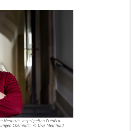
ge Neonazis verprügelten Frédéric
mlungen Chemnitz. ©
Uwe Meinhold