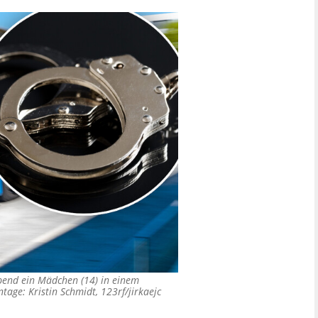
bend ein Mädchen (14) in einem
tage: Kristin Schmidt, 123rf/jirkaejc