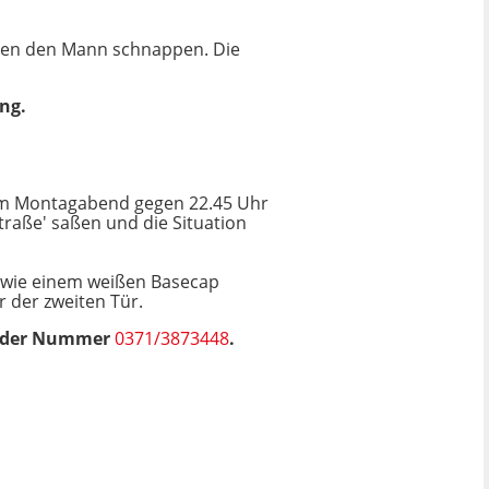
amten den Mann schnappen. Die
ng.
ie am Montagabend gegen 22.45 Uhr
straße' saßen und die Situation
owie einem weißen Basecap
r der zweiten Tür.
er der Nummer
0371/3873448
.