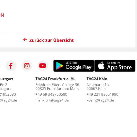
IN
Zurück zur Übersicht
uttgart
TAG24 Frankfurt a. M.
TAG24 Köln
aße 2
Friedrich-Ebert-Anlage 36
Neumarkt 1a
ttgart
60325 Frankfurt am Main
50667 Köln
21952530
+49 69 348750580
+49 221 98651990
t@tag24.de
frankfurt@tag24.de
koeln@tag24.de