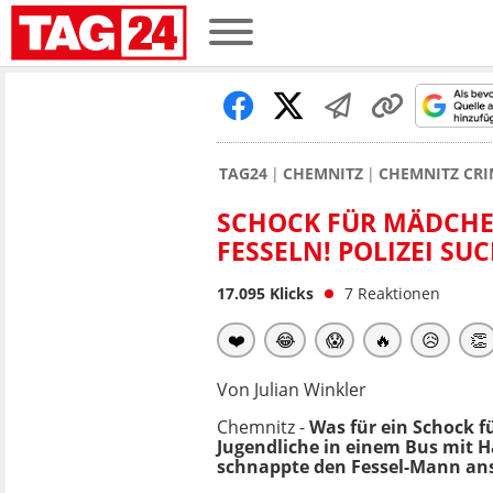
TAG24
CHEMNITZ
CHEMNITZ CRI
SCHOCK FÜR MÄDCHEN
FESSELN! POLIZEI SU
17.095
Klicks
7
Reaktionen
❤️
😂
😱
🔥
😥
👏
Von Julian Winkler
Chemnitz -
Was für ein Schock f
Jugendliche in einem Bus mit Ha
schnappte den Fessel-Mann ans