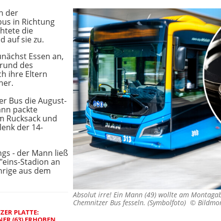
n der
nbus in Richtung
chtete die
 auf sie zu.
zunächst Essen an,
grund des
h ihre Eltern
her.
er Bus die August-
ann packte
em Rucksack und
enk der 14-
gs - der Mann ließ
 "eins-Stadion an
ährige aus dem
Absolut irre! Ein Mann (49) wollte am Montaga
Chemnitzer Bus fesseln. (Symbolfoto) ©
Bildmon
ZER PLATTE:
ER (63) ERHOBEN