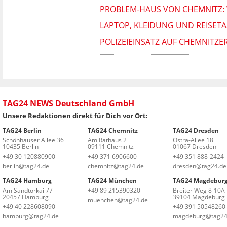
PROBLEM-HAUS VON CHEMNITZ: 
LAPTOP, KLEIDUNG UND REISETA
POLIZEIEINSATZ AUF CHEMNITZE
TAG24 NEWS Deutschland GmbH
Unsere Redaktionen direkt für Dich vor Ort:
TAG24 Berlin
TAG24 Chemnitz
TAG24 Dresden
Schönhauser Allee 36
Am Rathaus 2
Ostra-Allee 18
10435 Berlin
09111 Chemnitz
01067 Dresden
+49 30 120880900
+49 371 6906600
+49 351 888-2424
berlin@tag24.de
chemnitz@tag24.de
dresden@tag24.de
TAG24 Hamburg
TAG24 München
TAG24 Magdebur
Am Sandtorkai 77
+49 89 215390320
Breiter Weg 8-10A
20457 Hamburg
39104 Magdeburg
muenchen@tag24.de
+49 40 228608090
+49 391 50548260
hamburg@tag24.de
magdeburg@tag24