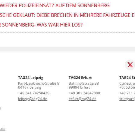
WIEDER POLIZEIEINSATZ AUF DEM SONNENBERG
SCHE GEKLAUT: DIEBE BRECHEN IN MEHRERE FAHRZEUGE E
R SONNENBERG: WAS WAR HIER LOS?
TAG24 Leipzig
TAG24 Erfurt
TAG24 St
Karl-Liebknecht-Straße 8
Bahnhofstraße 38
Curiestr
04107 Leipzig
99084 Erfurt
70563 Stu
+49 341 24250430
+49 361 34947880
+49 711 
leipzig@tag24.de
erfurt@tag24.de
stuttgar
g
.de