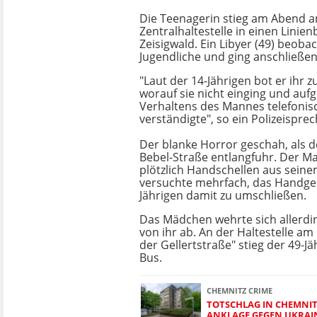
Die Teenagerin stieg am Abend a
Zentralhaltestelle in einen Linie
Zeisigwald. Ein Libyer (49) beoba
Jugendliche und ging anschließend
"Laut der 14-Jährigen bot er ihr 
worauf sie nicht einging und auf
Verhaltens des Mannes telefonisc
verständigte", so ein Polizeisprec
Der blanke Horror geschah, als d
Bebel-Straße entlangfuhr. Der M
plötzlich Handschellen aus sein
versuchte mehrfach, das Handgel
Jährigen damit zu umschließen.
Das Mädchen wehrte sich allerdin
von ihr ab. An der Haltestelle am
der Gellertstraße" stieg der 49-J
Bus.
CHEMNITZ CRIME
TOTSCHLAG IN CHEMNIT
ANKLAGE GEGEN UKRAIN