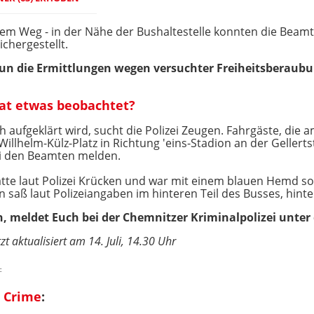
f dem Weg - in der Nähe der Bushaltestelle konnten die Be
chergestellt.
nun die Ermittlungen wegen versuchter Freiheitsberaubu
hat etwas beobachtet?
ch aufgeklärt wird, sucht die Polizei Zeugen. Fahrgäste, d
Willhelm-Külz-Platz in Richtung 'eins-Stadion an der Gellert
ei den Beamten melden.
tte laut Polizei Krücken und war mit einem blauen Hemd s
 saß laut Polizeiangaben im hinteren Teil des Busses, hinte
en, meldet Euch bei der Chemnitzer Kriminalpolizei unt
zt aktualisiert am 14. Juli, 14.30 Uhr
c
 Crime
: