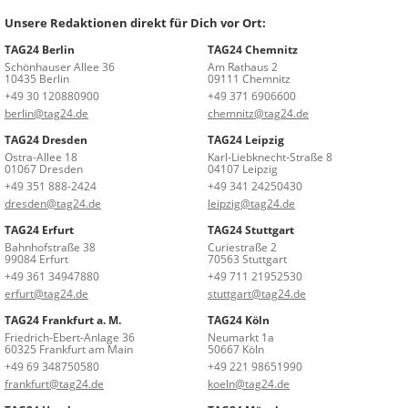
Unsere Redaktionen direkt für Dich vor Ort:
TAG24 Berlin
TAG24 Chemnitz
Schönhauser Allee 36
Am Rathaus 2
10435 Berlin
09111 Chemnitz
+49 30 120880900
+49 371 6906600
berlin@tag24.de
chemnitz@tag24.de
TAG24 Dresden
TAG24 Leipzig
Ostra-Allee 18
Karl-Liebknecht-Straße 8
01067 Dresden
04107 Leipzig
+49 351 888-2424
+49 341 24250430
dresden@tag24.de
leipzig@tag24.de
TAG24 Erfurt
TAG24 Stuttgart
Bahnhofstraße 38
Curiestraße 2
99084 Erfurt
70563 Stuttgart
+49 361 34947880
+49 711 21952530
erfurt@tag24.de
stuttgart@tag24.de
TAG24 Frankfurt a. M.
TAG24 Köln
Friedrich-Ebert-Anlage 36
Neumarkt 1a
60325 Frankfurt am Main
50667 Köln
+49 69 348750580
+49 221 98651990
frankfurt@tag24.de
koeln@tag24.de