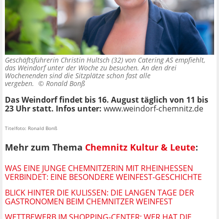
Geschäftsführerin Christin Hultsch (32) von Catering AS empfiehlt,
das Weindorf unter der Woche zu besuchen. An den drei
Wochenenden sind die Sitzplätze schon fast alle
vergeben. ©
Ronald Bonß
Das Weindorf findet bis 16. August täglich von 11 bis
23 Uhr statt. Infos unter:
www.weindorf-chemnitz.de
Titelfoto: Ronald Bonß
Mehr zum Thema
Chemnitz Kultur & Leute
:
WAS EINE JUNGE CHEMNITZERIN MIT RHEINHESSEN
VERBINDET: EINE BESONDERE WEINFEST-GESCHICHTE
BLICK HINTER DIE KULISSEN: DIE LANGEN TAGE DER
GASTRONOMEN BEIM CHEMNITZER WEINFEST
WETTBEWERB IM SHOPPING-CENTER: WER HAT DIE