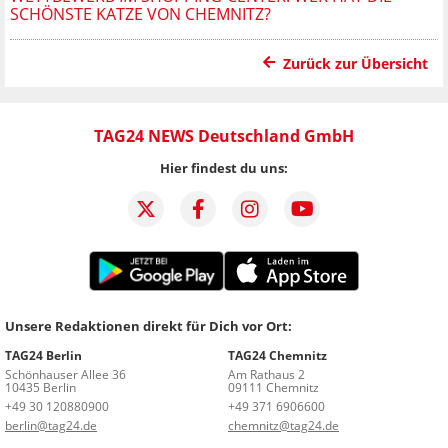
SCHÖNSTE KATZE VON CHEMNITZ?
Zurück zur Übersicht
TAG24 NEWS Deutschland GmbH
Hier findest du uns:
Unsere Redaktionen direkt für Dich vor Ort:
TAG24 Berlin
TAG24 Chemnitz
Schönhauser Allee 36
Am Rathaus 2
10435 Berlin
09111 Chemnitz
+49 30 120880900
+49 371 6906600
berlin@tag24.de
chemnitz@tag24.de