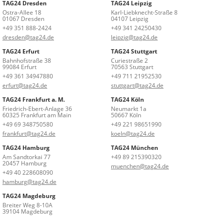
TAG24 Dresden
TAG24 Leipzig
Ostra-Allee 18
Karl-Liebknecht-Straße 8
01067 Dresden
04107 Leipzig
+49 351 888-2424
+49 341 24250430
dresden@tag24.de
leipzig@tag24.de
TAG24 Erfurt
TAG24 Stuttgart
Bahnhofstraße 38
Curiestraße 2
99084 Erfurt
70563 Stuttgart
+49 361 34947880
+49 711 21952530
erfurt@tag24.de
stuttgart@tag24.de
TAG24 Frankfurt a. M.
TAG24 Köln
Friedrich-Ebert-Anlage 36
Neumarkt 1a
60325 Frankfurt am Main
50667 Köln
+49 69 348750580
+49 221 98651990
frankfurt@tag24.de
koeln@tag24.de
TAG24 Hamburg
TAG24 München
Am Sandtorkai 77
+49 89 215390320
20457 Hamburg
muenchen@tag24.de
+49 40 228608090
hamburg@tag24.de
TAG24 Magdeburg
Breiter Weg 8-10A
39104 Magdeburg