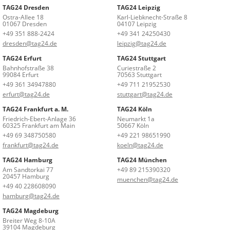
TAG24 Dresden
TAG24 Leipzig
Ostra-Allee 18
Karl-Liebknecht-Straße 8
01067 Dresden
04107 Leipzig
+49 351 888-2424
+49 341 24250430
dresden@tag24.de
leipzig@tag24.de
TAG24 Erfurt
TAG24 Stuttgart
Bahnhofstraße 38
Curiestraße 2
99084 Erfurt
70563 Stuttgart
+49 361 34947880
+49 711 21952530
erfurt@tag24.de
stuttgart@tag24.de
TAG24 Frankfurt a. M.
TAG24 Köln
Friedrich-Ebert-Anlage 36
Neumarkt 1a
60325 Frankfurt am Main
50667 Köln
+49 69 348750580
+49 221 98651990
frankfurt@tag24.de
koeln@tag24.de
TAG24 Hamburg
TAG24 München
Am Sandtorkai 77
+49 89 215390320
20457 Hamburg
muenchen@tag24.de
+49 40 228608090
hamburg@tag24.de
TAG24 Magdeburg
Breiter Weg 8-10A
39104 Magdeburg