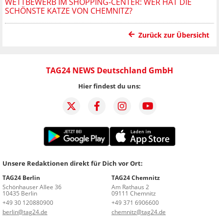
WETTBEWERB IM SHOPPING-CENTER: WER HAT DIE
SCHÖNSTE KATZE VON CHEMNITZ?
Zurück zur Übersicht
TAG24 NEWS Deutschland GmbH
Hier findest du uns:
Unsere Redaktionen direkt für Dich vor Ort:
TAG24 Berlin
TAG24 Chemnitz
Schönhauser Allee 36
Am Rathaus 2
10435 Berlin
09111 Chemnitz
+49 30 120880900
+49 371 6906600
berlin@tag24.de
chemnitz@tag24.de