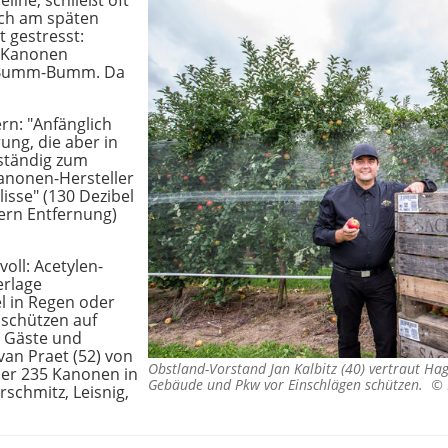
ine, schließt oft
auch am späten
t gestresst:
i Kanonen
es Bumm-Bumm. Da
rn: "Anfänglich
ung, die aber in
lständig zum
Kanonen-Hersteller
isse" (130 Dezibel
tern Entfernung)
oll: Acetylen-
erlage
l in Regen oder
schützen auf
h Gäste und
 van Praet (52) von
Obstland-Vorstand Jan Kalbitz (40) vertraut H
her 235 Kanonen in
Gebäude und Pkw vor Einschlägen schützen. ©
schmitz, Leisnig,