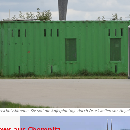
elschutz-Kanone. Sie soll die Apfelplantage durch Druckwellen vor Hage
News aus Chemnitz