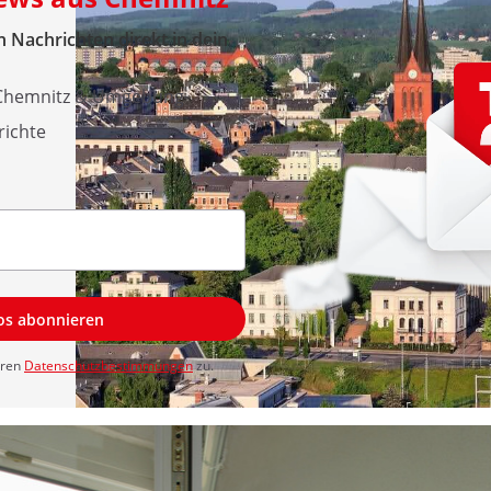
 Nachrichten direkt in dein
 Chemnitz & Umgebung
richte
los abonnieren
eren
Datenschutzbestimmungen
zu.