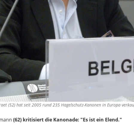
aet (52) hat seit 2005 rund 235 Hagelschutz-Kanonen in Europa verkauft
lmann
(62) kritisiert die Kanonade: "Es ist ein Elend."