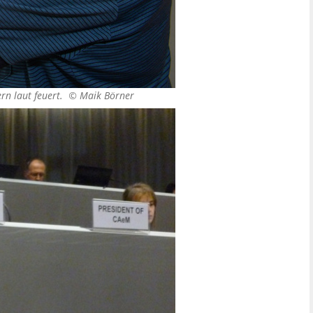
ern laut feuert. ©
Maik Börner