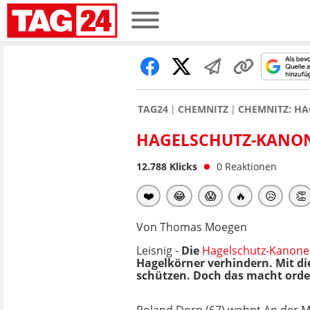
TAG24
CHEMNITZ
CHEMNITZ: H
HAGELSCHUTZ-KANO
12.788
Klicks
0
Reaktionen
❤️
😂
😱
🔥
😥
👏
Von Thomas Moegen
Leisnig -
Die
Hagelschutz-Kanon
Hagelkörner verhindern. Mit di
schützen. Doch das macht orden