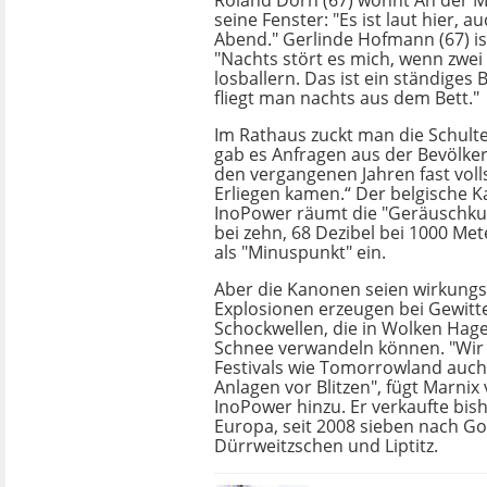
Roland Dorn (67) wohnt An der Mel
seine Fenster: "Es ist laut hier, 
Abend." Gerlinde Hofmann (67) is
"Nachts stört es mich, wenn zwe
losballern. Das ist ein ständig
fliegt man nachts aus dem Bett."
Im Rathaus zuckt man die Schulte
gab es Anfragen aus der Bevölker
den vergangenen Jahren fast vol
Erliegen kamen.“ Der belgische 
InoPower räumt die "Geräuschkul
bei zehn, 68 Dezibel bei 1000 Me
als "Minuspunkt" ein.
Aber die Kanonen seien wirkungsv
Explosionen erzeugen bei Gewitt
Schockwellen, die in Wolken Hage
Schnee verwandeln können. "Wir 
Festivals wie Tomorrowland auc
Anlagen vor Blitzen", fügt Marnix
InoPower hinzu. Er verkaufte bis
Europa, seit 2008 sieben nach Gor
Dürrweitzschen und Liptitz.