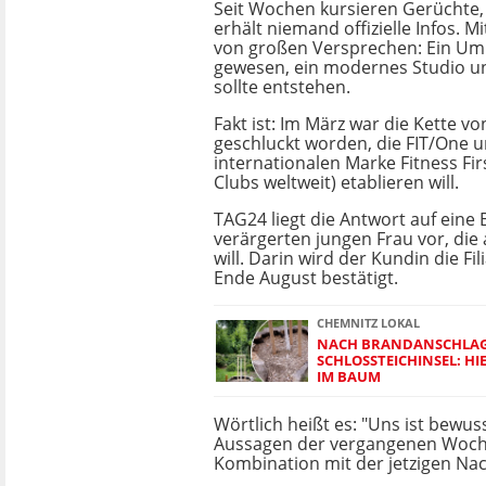
Seit Wochen kursieren Gerüchte,
erhält niemand offizielle Infos. M
von großen Versprechen: Ein Um
gewesen, ein modernes Studio un
sollte entstehen.
Fakt ist: Im März war die Kette vo
geschluckt worden, die FIT/One u
internationalen Marke Fitness Fir
Clubs weltweit) etablieren will.
TAG24 liegt die Antwort auf eine
verärgerten jungen Frau vor, di
will. Darin wird der Kundin die Fi
Ende August bestätigt.
CHEMNITZ LOKAL
NACH BRANDANSCHLAG
SCHLOSSTEICHINSEL: H
IM BAUM
Wörtlich heißt es: "Uns ist bewuss
Aussagen der vergangenen Woch
Kombination mit der jetzigen Nac