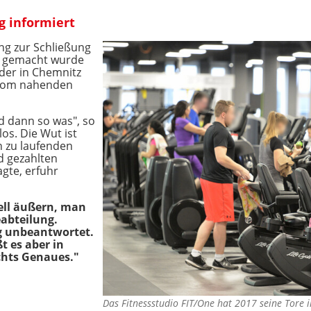
g informiert
ung zur Schließung
ich gemacht wurde
eder in Chemnitz
 vom nahenden
nd dann so was", so
os. Die Wut ist
n zu laufenden
d gezahlten
agte, erfuhr
iell äußern, man
eabteilung.
g unbeantwortet.
t es aber in
chts Genaues."
Das Fitnessstudio FIT/One hat 2017 seine Tore