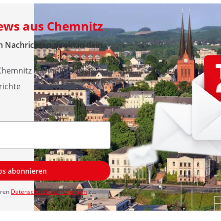
News aus Chemnitz
 Nachrichten direkt in dein
 Chemnitz & Umgebung
richte
los abonnieren
eren
Datenschutzbestimmungen
zu.