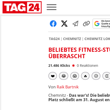
TAG24
CHEMNITZ
CHEMNITZ LO
BELIEBTES FITNESS-
ÜBERRASCHT
21.486
Klicks
0
Reaktionen
❤️
😂
😱
🔥
😥
👏
Von
Raik Bartnik
Chemnitz -
Das war's! Die belieb
Platz schließt am 31. August en