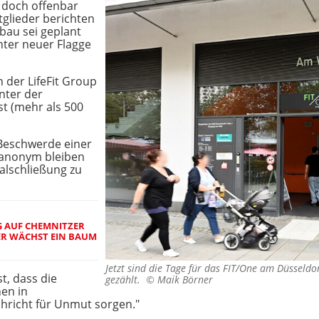
 doch offenbar
itglieder berichten
bau sei geplant
ter neuer Flagge
n der LifeFit Group
nter der
st (mehr als 500
 Beschwerde einer
e anonym bleiben
lialschließung zu
 AUF CHEMNITZER
IER WÄCHST EIN BAUM
Jetzt sind die Tage für das FIT/One am Düsseldor
t, dass die
gezählt. ©
Maik Börner
en in
hricht für Unmut sorgen."