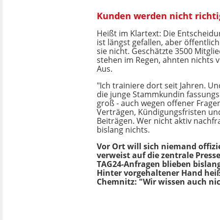
Kunden werden nicht richti
Heißt im Klartext: Die Entscheid
ist längst gefallen, aber öffentl
sie nicht. Geschätzte 3500 Mitgli
stehen im Regen, ahnten nichts
Aus.
"Ich trainiere dort seit Jahren. U
die junge Stammkundin fassungsl
groß - auch wegen offener Frage
Verträgen, Kündigungsfristen un
Beiträgen. Wer nicht aktiv nachfr
bislang nichts.
Vor Ort will sich niemand offiz
verweist auf die zentrale Press
TAG24-Anfragen blieben bislan
Hinter vorgehaltener Hand heiß
Chemnitz: "Wir wissen auch ni