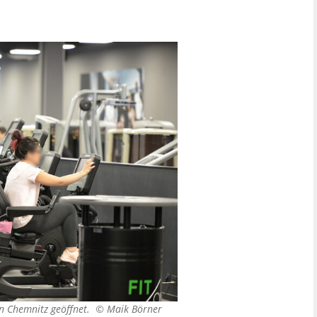
 in Chemnitz geöffnet. ©
Maik Börner