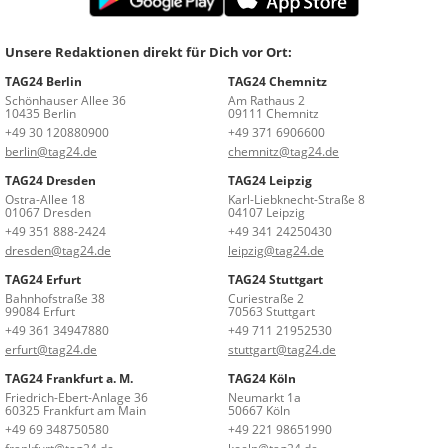
Unsere Redaktionen direkt für Dich vor Ort:
TAG24 Berlin
TAG24 Chemnitz
Schönhauser Allee 36
Am Rathaus 2
10435 Berlin
09111 Chemnitz
+49 30 120880900
+49 371 6906600
berlin@tag24.de
chemnitz@tag24.de
TAG24 Dresden
TAG24 Leipzig
Ostra-Allee 18
Karl-Liebknecht-Straße 8
01067 Dresden
04107 Leipzig
+49 351 888-2424
+49 341 24250430
dresden@tag24.de
leipzig@tag24.de
TAG24 Erfurt
TAG24 Stuttgart
Bahnhofstraße 38
Curiestraße 2
99084 Erfurt
70563 Stuttgart
+49 361 34947880
+49 711 21952530
erfurt@tag24.de
stuttgart@tag24.de
TAG24 Frankfurt a. M.
TAG24 Köln
Friedrich-Ebert-Anlage 36
Neumarkt 1a
60325 Frankfurt am Main
50667 Köln
+49 69 348750580
+49 221 98651990