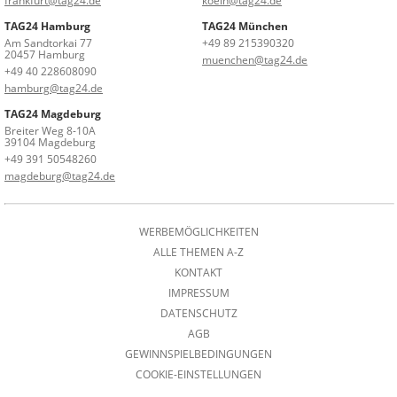
frankfurt@tag24.de
koeln@tag24.de
TAG24 Hamburg
TAG24 München
Am Sandtorkai 77
+49 89 215390320
20457 Hamburg
muenchen@tag24.de
+49 40 228608090
hamburg@tag24.de
TAG24 Magdeburg
Breiter Weg 8-10A
39104 Magdeburg
+49 391 50548260
magdeburg@tag24.de
WERBEMÖGLICHKEITEN
ALLE THEMEN A-Z
KONTAKT
IMPRESSUM
DATENSCHUTZ
AGB
GEWINNSPIELBEDINGUNGEN
COOKIE-EINSTELLUNGEN