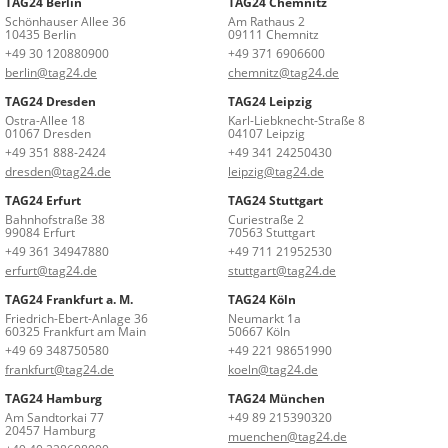
TAG24 Berlin
TAG24 Chemnitz
Schönhauser Allee 36
Am Rathaus 2
10435 Berlin
09111 Chemnitz
+49 30 120880900
+49 371 6906600
berlin@tag24.de
chemnitz@tag24.de
TAG24 Dresden
TAG24 Leipzig
Ostra-Allee 18
Karl-Liebknecht-Straße 8
01067 Dresden
04107 Leipzig
+49 351 888-2424
+49 341 24250430
dresden@tag24.de
leipzig@tag24.de
TAG24 Erfurt
TAG24 Stuttgart
Bahnhofstraße 38
Curiestraße 2
99084 Erfurt
70563 Stuttgart
+49 361 34947880
+49 711 21952530
erfurt@tag24.de
stuttgart@tag24.de
TAG24 Frankfurt a. M.
TAG24 Köln
Friedrich-Ebert-Anlage 36
Neumarkt 1a
60325 Frankfurt am Main
50667 Köln
+49 69 348750580
+49 221 98651990
frankfurt@tag24.de
koeln@tag24.de
TAG24 Hamburg
TAG24 München
Am Sandtorkai 77
+49 89 215390320
20457 Hamburg
muenchen@tag24.de