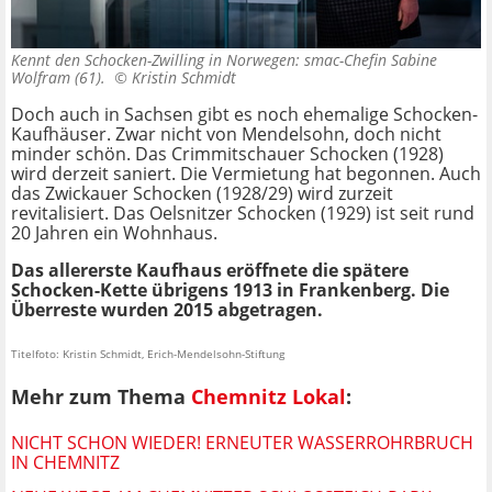
Kennt den Schocken-Zwilling in Norwegen: smac-Chefin Sabine
Wolfram (61). ©
Kristin Schmidt
Doch auch in Sachsen gibt es noch ehemalige Schocken-
Kaufhäuser. Zwar nicht von Mendelsohn, doch nicht
minder schön. Das Crimmitschauer Schocken (1928)
wird derzeit saniert. Die Vermietung hat begonnen. Auch
das Zwickauer Schocken (1928/29) wird zurzeit
revitalisiert. Das Oelsnitzer Schocken (1929) ist seit rund
20 Jahren ein Wohnhaus.
Das allererste Kaufhaus eröffnete die spätere
Schocken-Kette übrigens 1913 in Frankenberg. Die
Überreste wurden 2015 abgetragen.
Titelfoto: Kristin Schmidt, Erich-Mendelsohn-Stiftung
Mehr zum Thema
Chemnitz Lokal
:
NICHT SCHON WIEDER! ERNEUTER WASSERROHRBRUCH
IN CHEMNITZ