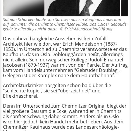
Salman Schocken baute von Sachsen aus ein Kaufhaus-Imperium
auf, darunter die berühmte Chemnitzer Filiale. Das Osloer Gebäude
gehörte allerdings nicht dazu. ©
Erich-Mendelsohn-Stiftung
Das nahezu baugleiche Aussehen ist kein Zufall:
Architekt hier wie dort war Erich Mendelsohn (1887-
1953). Im Unterschied zu Chemnitz verantwortete er das
Kaufhaus, das in Oslo Doblouggården heißt, allerdings
nicht allein. Sein norwegischer Kollege Rudolf Emanuel
Jacobsen (1879-1937) war mit von der Partie. Der Auftrag
kam vom Handelsunternehmen "Gebrüder Doublag".
Gelegen ist der Komplex nahe dem Hauptbahnhof.
Architekturkritiker nörgelten schon bald über die
"schlechte Kopie", sie sei "überzeichnet" und
Effekthascherei.
Denn im Unterschied zum Chemnitzer Original biegt der
viel größere Bau um die Ecke, während er in Chemnitz
als sanfter Schwung daherkommt. Anders als in Oslo
wird hier jedoch kein Handel mehr betrieben. Aus dem
Chemnitzer Kaufhaus wurde das Landesarchäologie-