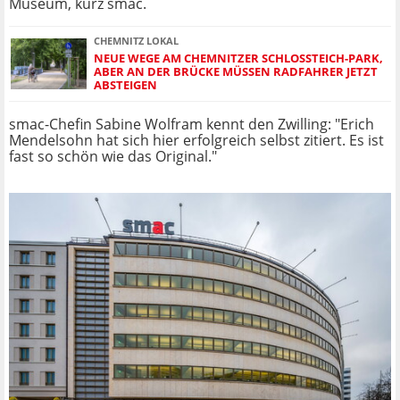
Museum, kurz smac.
CHEMNITZ LOKAL
NEUE WEGE AM CHEMNITZER SCHLOSSTEICH-PARK, A
BER AN DER BRÜCKE MÜSSEN RADFAHRER JETZT A
BSTEIGEN
smac-Chefin Sabine Wolfram kennt den Zwilling: "Erich
Mendelsohn hat sich hier erfolgreich selbst zitiert. Es ist
fast so schön wie das Original."