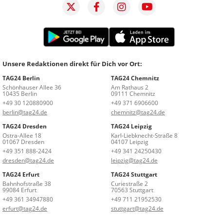
Unsere Redaktionen direkt für Dich vor Ort:
TAG24 Berlin
TAG24 Chemnitz
Schönhauser Allee 36
Am Rathaus 2
10435 Berlin
09111 Chemnitz
+49 30 120880900
+49 371 6906600
berlin@tag24.de
chemnitz@tag24.de
TAG24 Dresden
TAG24 Leipzig
Ostra-Allee 18
Karl-Liebknecht-Straße 8
01067 Dresden
04107 Leipzig
+49 351 888-2424
+49 341 24250430
dresden@tag24.de
leipzig@tag24.de
TAG24 Erfurt
TAG24 Stuttgart
Bahnhofstraße 38
Curiestraße 2
99084 Erfurt
70563 Stuttgart
+49 361 34947880
+49 711 21952530
erfurt@tag24.de
stuttgart@tag24.de