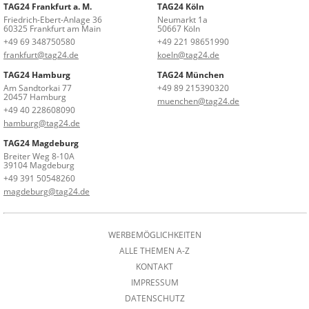
TAG24 Frankfurt a. M.
TAG24 Köln
Friedrich-Ebert-Anlage 36
Neumarkt 1a
60325 Frankfurt am Main
50667 Köln
+49 69 348750580
+49 221 98651990
frankfurt@tag24.de
koeln@tag24.de
TAG24 Hamburg
TAG24 München
Am Sandtorkai 77
+49 89 215390320
20457 Hamburg
muenchen@tag24.de
+49 40 228608090
hamburg@tag24.de
TAG24 Magdeburg
Breiter Weg 8-10A
39104 Magdeburg
+49 391 50548260
magdeburg@tag24.de
WERBEMÖGLICHKEITEN
ALLE THEMEN A-Z
KONTAKT
IMPRESSUM
DATENSCHUTZ