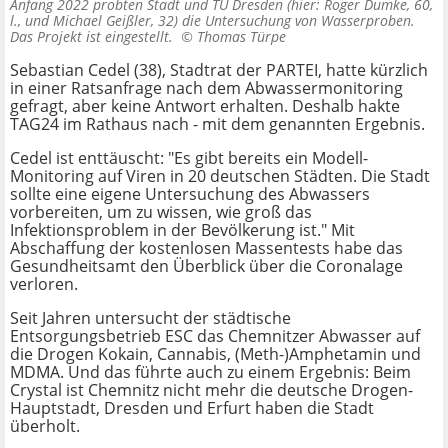
Anfang 2022 probten Stadt und TU Dresden (hier: Roger Dumke, 60,
l., und Michael Geißler, 32) die Untersuchung von Wasserproben.
Das Projekt ist eingestellt. ©
Thomas Türpe
Sebastian Cedel (38), Stadtrat der PARTEI, hatte kürzlich
in einer Ratsanfrage nach dem Abwassermonitoring
gefragt, aber keine Antwort erhalten. Deshalb hakte
TAG24 im Rathaus nach - mit dem genannten Ergebnis.
Cedel ist enttäuscht: "Es gibt bereits ein Modell-
Monitoring auf Viren in 20 deutschen Städten. Die Stadt
sollte eine eigene Untersuchung des Abwassers
vorbereiten, um zu wissen, wie groß das
Infektionsproblem in der Bevölkerung ist." Mit
Abschaffung der kostenlosen Massentests habe das
Gesundheitsamt den Überblick über die Coronalage
verloren.
Seit Jahren untersucht der städtische
Entsorgungsbetrieb ESC das Chemnitzer Abwasser auf
die Drogen Kokain, Cannabis, (Meth-)Amphetamin und
MDMA. Und das führte auch zu einem Ergebnis: Beim
Crystal ist Chemnitz nicht mehr die deutsche Drogen-
Hauptstadt, Dresden und Erfurt haben die Stadt
überholt.