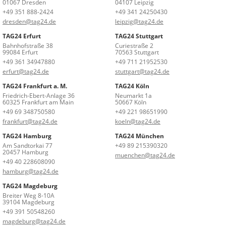
01067 Dresden
04107 Leipzig
+49 351 888-2424
+49 341 24250430
dresden@tag24.de
leipzig@tag24.de
TAG24 Erfurt
TAG24 Stuttgart
Bahnhofstraße 38
Curiestraße 2
99084 Erfurt
70563 Stuttgart
+49 361 34947880
+49 711 21952530
erfurt@tag24.de
stuttgart@tag24.de
TAG24 Frankfurt a. M.
TAG24 Köln
Friedrich-Ebert-Anlage 36
Neumarkt 1a
60325 Frankfurt am Main
50667 Köln
+49 69 348750580
+49 221 98651990
frankfurt@tag24.de
koeln@tag24.de
TAG24 Hamburg
TAG24 München
Am Sandtorkai 77
+49 89 215390320
20457 Hamburg
muenchen@tag24.de
+49 40 228608090
hamburg@tag24.de
TAG24 Magdeburg
Breiter Weg 8-10A
39104 Magdeburg
+49 391 50548260
magdeburg@tag24.de