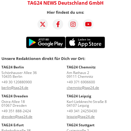
TAG24 NEWS Deutschland GmbH
Hier findest du uns:
Unsere Redaktionen direkt für Dich vor Ort:
TAG24 Berlin
TAG24 Chemnitz
Schönhauser Allee 36
Am Rathaus 2
10435 Berlin
09111 Chemnitz
+49 30 120880900
+49 371 6906600
berlin@tag24.de
chemnitz@tag24.de
TAG24 Dresden
TAG24 Leipzig
Ostra-Allee 18
Karl-Liebknecht-Straße 8
01067 Dresden
04107 Leipzig
+49 351 888-2424
+49 341 24250430
dresden@tag24.de
leipzig@tag24.de
TAG24 Erfurt
TAG24 Stuttgart
Bahnhofstraße 38
Curiestraße 2