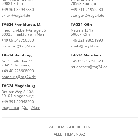
99084 Erfurt
70563 Stuttgart
+49 361 34947880
+49 711 21952530
erfurt@tag24.de
stuttgart@tag24.de
TAG24 Frankfurt a. M.
TAG24 Köln
Friedrich-Ebert-Anlage 36
Neumarkt 1a
60325 Frankfurt am Main
50667 Köln
+49 69 348750580
+49 221 98651990
frankfurt@tag24.de
koeln@tag24.de
TAG24 Hamburg
TAG24 München
Am Sandtorkai 77
+49 89 215390320
20457 Hamburg
muenchen@tag24.de
+49 40 228608090
hamburg@tag24.de
TAG24 Magdeburg
Breiter Weg 8-10A
39104 Magdeburg
+49 391 50548260
magdeburg@tag24.de
WERBEMÖGLICHKEITEN
ALLE THEMEN A-Z