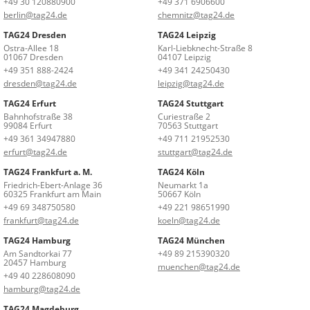
+49 30 120880900
+49 371 6906600
berlin@tag24.de
chemnitz@tag24.de
TAG24 Dresden
TAG24 Leipzig
Ostra-Allee 18
Karl-Liebknecht-Straße 8
01067 Dresden
04107 Leipzig
+49 351 888-2424
+49 341 24250430
dresden@tag24.de
leipzig@tag24.de
TAG24 Erfurt
TAG24 Stuttgart
Bahnhofstraße 38
Curiestraße 2
99084 Erfurt
70563 Stuttgart
+49 361 34947880
+49 711 21952530
erfurt@tag24.de
stuttgart@tag24.de
TAG24 Frankfurt a. M.
TAG24 Köln
Friedrich-Ebert-Anlage 36
Neumarkt 1a
60325 Frankfurt am Main
50667 Köln
+49 69 348750580
+49 221 98651990
frankfurt@tag24.de
koeln@tag24.de
TAG24 Hamburg
TAG24 München
Am Sandtorkai 77
+49 89 215390320
20457 Hamburg
muenchen@tag24.de
+49 40 228608090
hamburg@tag24.de
TAG24 Magdeburg