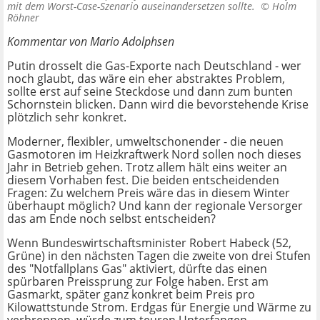
mit dem Worst-Case-Szenario auseinandersetzen sollte. ©
Holm
Röhner
Kommentar von Mario Adolphsen
Putin drosselt die Gas-Exporte nach Deutschland - wer
noch glaubt, das wäre ein eher abstraktes Problem,
sollte erst auf seine Steckdose und dann zum bunten
Schornstein blicken. Dann wird die bevorstehende Krise
plötzlich sehr konkret.
Moderner, flexibler, umweltschonender - die neuen
Gasmotoren im Heizkraftwerk Nord sollen noch dieses
Jahr in Betrieb gehen. Trotz allem hält eins weiter an
diesem Vorhaben fest. Die beiden entscheidenden
Fragen: Zu welchem Preis wäre das in diesem Winter
überhaupt möglich? Und kann der regionale Versorger
das am Ende noch selbst entscheiden?
Wenn Bundeswirtschaftsminister Robert Habeck (52,
Grüne) in den nächsten Tagen die zweite von drei Stufen
des "Notfallplans Gas" aktiviert, dürfte das einen
spürbaren Preissprung zur Folge haben. Erst am
Gasmarkt, später ganz konkret beim Preis pro
Kilowattstunde Strom. Erdgas für Energie und Wärme zu