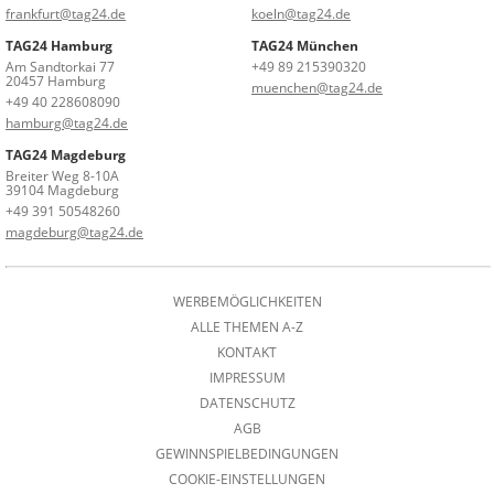
frankfurt@tag24.de
koeln@tag24.de
TAG24 Hamburg
TAG24 München
Am Sandtorkai 77
+49 89 215390320
20457 Hamburg
muenchen@tag24.de
+49 40 228608090
hamburg@tag24.de
TAG24 Magdeburg
Breiter Weg 8-10A
39104 Magdeburg
+49 391 50548260
magdeburg@tag24.de
WERBEMÖGLICHKEITEN
ALLE THEMEN A-Z
KONTAKT
IMPRESSUM
DATENSCHUTZ
AGB
GEWINNSPIELBEDINGUNGEN
COOKIE-EINSTELLUNGEN