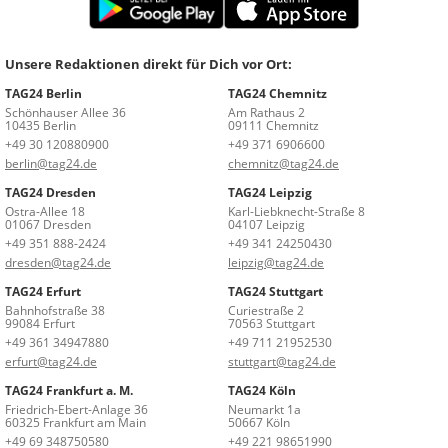
Unsere Redaktionen direkt für Dich vor Ort:
TAG24 Berlin
TAG24 Chemnitz
Schönhauser Allee 36
Am Rathaus 2
10435 Berlin
09111 Chemnitz
+49 30 120880900
+49 371 6906600
berlin@tag24.de
chemnitz@tag24.de
TAG24 Dresden
TAG24 Leipzig
Ostra-Allee 18
Karl-Liebknecht-Straße 8
01067 Dresden
04107 Leipzig
+49 351 888-2424
+49 341 24250430
dresden@tag24.de
leipzig@tag24.de
TAG24 Erfurt
TAG24 Stuttgart
Bahnhofstraße 38
Curiestraße 2
99084 Erfurt
70563 Stuttgart
+49 361 34947880
+49 711 21952530
erfurt@tag24.de
stuttgart@tag24.de
TAG24 Frankfurt a. M.
TAG24 Köln
Friedrich-Ebert-Anlage 36
Neumarkt 1a
60325 Frankfurt am Main
50667 Köln
+49 69 348750580
+49 221 98651990