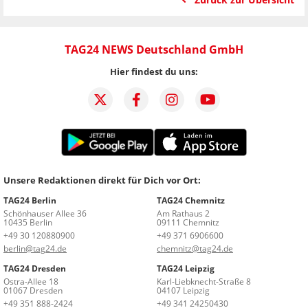
TAG24 NEWS Deutschland GmbH
Hier findest du uns:
Unsere Redaktionen direkt für Dich vor Ort:
TAG24 Berlin
TAG24 Chemnitz
Schönhauser Allee 36
Am Rathaus 2
10435 Berlin
09111 Chemnitz
+49 30 120880900
+49 371 6906600
berlin@tag24.de
chemnitz@tag24.de
TAG24 Dresden
TAG24 Leipzig
Ostra-Allee 18
Karl-Liebknecht-Straße 8
01067 Dresden
04107 Leipzig
+49 351 888-2424
+49 341 24250430