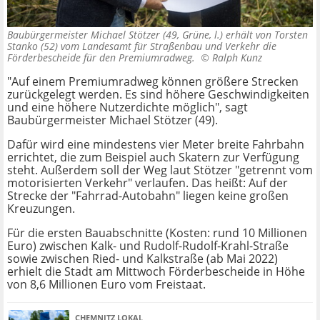
Baubürgermeister Michael Stötzer (49, Grüne, l.) erhält von Torsten
Stanko (52) vom Landesamt für Straßenbau und Verkehr die
Förderbescheide für den Premiumradweg. ©
Ralph Kunz
"Auf einem Premiumradweg können größere Strecken
zurückgelegt werden. Es sind höhere Geschwindigkeiten
und eine höhere Nutzerdichte möglich", sagt
Baubürgermeister Michael Stötzer (49).
Dafür wird eine mindestens vier Meter breite Fahrbahn
errichtet, die zum Beispiel auch Skatern zur Verfügung
steht. Außerdem soll der Weg laut Stötzer "getrennt vom
motorisierten Verkehr" verlaufen. Das heißt: Auf der
Strecke der "Fahrrad-Autobahn" liegen keine großen
Kreuzungen.
Für die ersten Bauabschnitte (Kosten: rund 10 Millionen
Euro) zwischen Kalk- und Rudolf-Rudolf-Krahl-Straße
sowie zwischen Ried- und Kalkstraße (ab Mai 2022)
erhielt die Stadt am Mittwoch Förderbescheide in Höhe
von 8,6 Millionen Euro vom Freistaat.
CHEMNITZ LOKAL