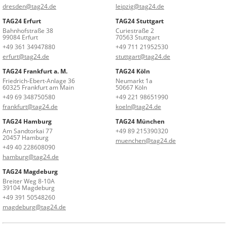
dresden@tag24.de
leipzig@tag24.de
TAG24 Erfurt
TAG24 Stuttgart
Bahnhofstraße 38
Curiestraße 2
99084 Erfurt
70563 Stuttgart
+49 361 34947880
+49 711 21952530
erfurt@tag24.de
stuttgart@tag24.de
TAG24 Frankfurt a. M.
TAG24 Köln
Friedrich-Ebert-Anlage 36
Neumarkt 1a
60325 Frankfurt am Main
50667 Köln
+49 69 348750580
+49 221 98651990
frankfurt@tag24.de
koeln@tag24.de
TAG24 Hamburg
TAG24 München
Am Sandtorkai 77
+49 89 215390320
20457 Hamburg
muenchen@tag24.de
+49 40 228608090
hamburg@tag24.de
TAG24 Magdeburg
Breiter Weg 8-10A
39104 Magdeburg
+49 391 50548260
magdeburg@tag24.de